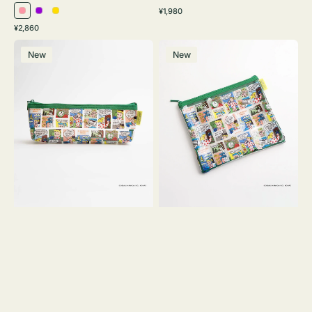
通
¥1,980
ピ
パ
イ
常
通
¥2,860
ン
ー
エ
価
常
ポ
ポ
格
ク
プ
ロ
価
New
New
ー
ー
ル
ー
格
チ
チ
ヨ
フ
コ
ラ
OSAMU
ッ
GOODS
ト
COMIC
OSAMU
GOODS
COMIC