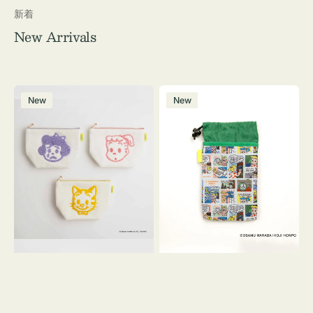
新着
New Arrivals
ポ
ボ
New
New
ー
ト
チ
ル
OSAMU
ケ
GOODS
ー
キ
ス
ャ
OSAMU
ン
GOODS
バ
COMIC
ス
サ
ガ
ラ