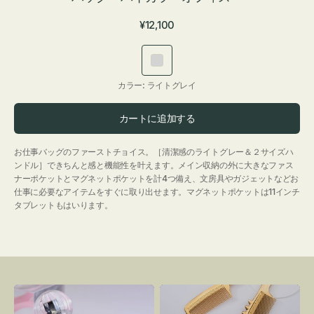
通
¥12,100
常
価
ラ
格
イ
カラー:
ライトグレイ
ト
グ
カートに追加する
レ
イ
お仕事バッグのファーストチョイス。［清潔感のライトグレー＆２サイズハ
ンドル］できちんと感と機能性を叶えます。メイン収納の外に大きなファス
ナーポケットとマグネットポケットを計4つ備え、文房具やガジェットなどお
仕事に必要なアイテムをすぐに取り出せます。マグネットポケットは11インチ
タブレットもはいります。