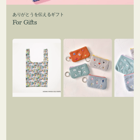
ありがとうを伝えるギフト
For Gifts
エ
ポ
ポ
コ
ー
ー
バ
チ
チ
ッ
ミ
ミ
グ
ニ
ニ
Ｓ
ー
ー
OSAMU
ズ
ズ
GOODS
ア
ア
COMIC
イ
イ
コ
コ
ン
ン
キ
テ
ー
ィ
リ
ッ
ン
シ