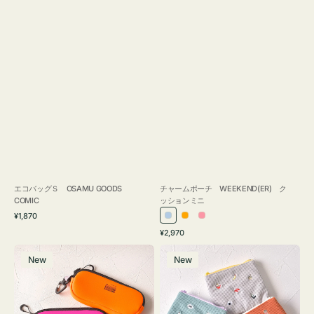
エコバッグＳ OSAMU GOODS
チャームポーチ WEEKEND(ER) ク
COMIC
ッションミニ
通
¥1,870
ラ
オ
ピ
常
通
¥2,970
イ
レ
ン
価
常
グ
ポ
格
ト
ン
ク
価
New
New
ラ
ー
ブ
ジ
格
ス
チ
ル
ケ
ミ
ー
ー
ニ