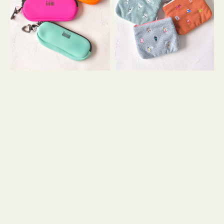
ス
ー
WEEKEND(ER)
ズ
ク
ア
ッ
イ
シ
コ
ョ
ン
ン
テ
ィ
ッ
シ
ュ
ケ
ー
ス
付
き