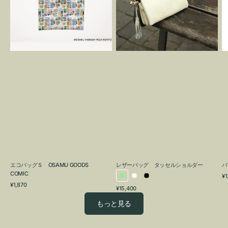
OSAMU
タ
GOODS
ッ
COMIC
セ
ル
シ
ョ
ル
ダ
ー
エコバッグＳ OSAMU GOODS
レザーバッグ タッセルショルダー
バ
COMIC
通
¥1
ラ
ホ
ブ
通
常
¥1,870
通
¥15,400
イ
ワ
ラ
常
価
常
価
格
ト
イ
ッ
もっと見る
価
格
グ
ト
ク
格
リ