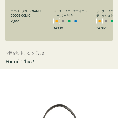
グ
ュ
付
ケ
エコバッグＳ OSAMU
ポーチ ミニーズアイコン
ポーチ ミニー
き
ー
GOODS COMIC
キーリング付き
ティッシュケー
通
ス
¥1,870
オ
グ
グ
ブ
オ
グ
グ
常
付
通
通
¥2,530
¥2,750
レ
レ
リ
ル
レ
レ
リ
価
常
常
き
格
ン
ー
ー
ー
ン
ー
ー
価
価
ジ
ン
ジ
ン
格
格
今日を彩る、とっておき
Found This !