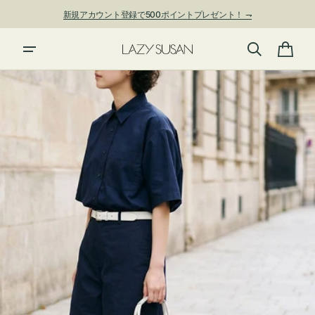
ン
新規アカウント登録で500ポイントプレゼント！ ⇁
ツ
に
進
カ
む
ー
ト