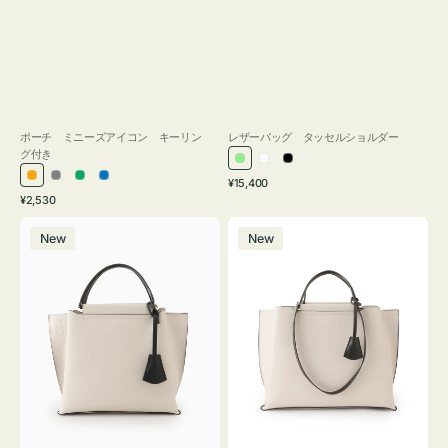
ポーチ ミニーズアイコン キーリン
レザーバッグ タッセルショルダー
グ付き
ラ
ホ
ブ
通
オ
グ
グ
ブ
¥15,400
イ
ワ
ラ
通
常
¥2,530
レ
レ
リ
ル
ト
イ
ッ
常
価
バ
バ
ン
ー
ー
ー
グ
ト
ク
価
格
New
New
ッ
ッ
ジ
ン
格
リ
グ
グ
ー
バ
バ
ン
イ
イ
カ
カ
ラ
ラ
ー
ー
オ
オ
フ
フ
ィ
ィ