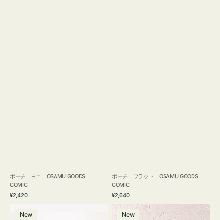
ポーチ ヨコ OSAMU GOODS
ポーチ フラット OSAMU GOODS
COMIC
COMIC
通
通
¥2,420
¥2,640
常
常
エ
チ
価
価
New
New
コ
ャ
格
格