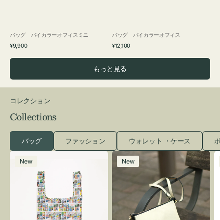
バッグ バイカラーオフィスミニ
バッグ バイカラーオフィス
通
通
¥9,900
¥12,100
常
常
価
価
もっと見る
格
格
コレクション
Collections
バッグ
ファッション
ウォレット ・ケース
ポ
エ
レ
New
New
コ
ザ
バ
ー
ッ
バ
グ
ッ
Ｓ
グ