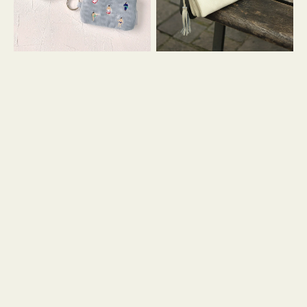
イ
セ
コ
ル
ン
シ
キ
ョ
ー
ル
リ
ダ
ン
ー
グ
付
き