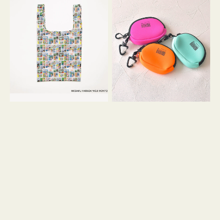
バ
ー
ッ
ム
グ
ポ
Ｓ
ー
OSAMU
チ
GOODS
WEEKEND(ER)
COMIC
ク
ッ
シ
ョ
ン
ミ
ニ