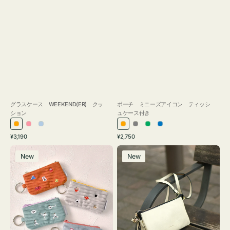
グラスケース WEEKEND(ER) クッ
ポーチ ミニーズアイコン ティッシ
ション
ュケース付き
オ
ピ
ラ
オ
グ
グ
ブ
通
通
¥3,190
¥2,750
レ
ン
イ
レ
レ
リ
ル
常
常
ポ
レ
ン
ク
ト
ン
ー
ー
ー
価
価
New
New
ー
ザ
ジ
ブ
ジ
ン
格
格
チ
ー
ル
ミ
バ
ー
ニ
ッ
ー
グ
ズ
タ
ア
ッ