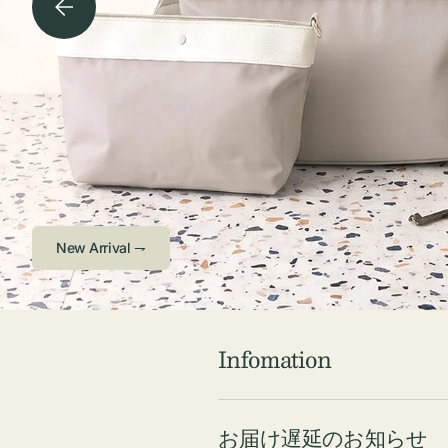
チケース他
ボ
ス
コスメ
ト
リ
ジュエリーボッ
メ
エ
クス ・ケース
ラ
ブ
インテリア
傘
ハ
ク
Check ⇁
Infomation
お届け遅延のお知らせ