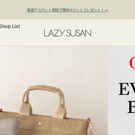
新規アカウント登録で500ポイントプレゼント！ ⇁
Shop List
ックレス
アス・イヤー
フ
ートバッグ
ング
ョルダーバッ
ッグチャー
レスレット・
・キーホルダ
ングル
マートフォン
ローチ
シェット
エア
ンドバッグ
子・ファン