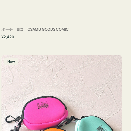
ポーチ ヨコ OSAMU GOODS COMIC
通
¥2,420
常
価
格
チ
New
ャ
ー
ム
ポ
ー
チ
WEEKEND(ER)
ク
ッ
シ