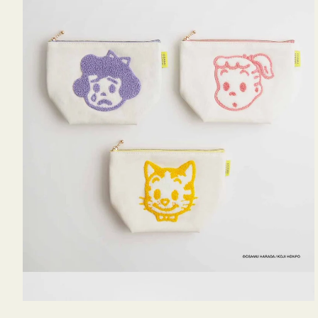
OSAMU
GOODS
キ
ャ
ン
バ
ス
サ
ガ
ラ