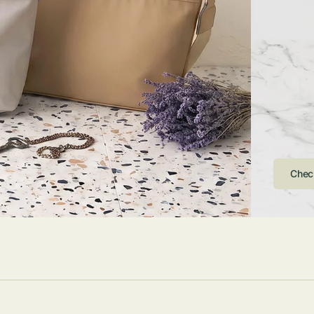
ストンバッグ
トール・ハッ
・グローブ
ュック
ガネ・サング
コバッグ・サ
ス・ルーペ
バッグ
ンカチ・ソッ
ス