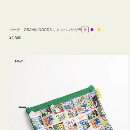
ポーチ OSAMU GOODS キャンバスサガラ
ピ
パ
イ
通
¥2,860
ン
ー
エ
常
ク
プ
ロ
価
ル
ー
格
ポ
New
ー
チ
フ
ラ
ッ
ト
OSAMU
GOODS
COMIC