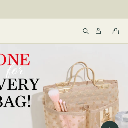
カ
ー
ト