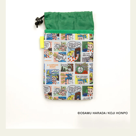
ケ
ー
ス
OSAMU
GOODS
COMIC