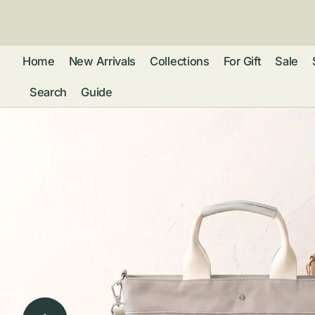
ン
ツ
に
進
Home
New Arrivals
Collections
For Gift
Sale
む
Search
Guide
フレグランス
アクセサリー
ネ
リストウォッチ
ピ
カ
バッグ
ト
リ
ファッション
シ
バ
ブ
グ
ム
ウォレット・革
バ
ー
小物
ス
ブ
ポ
ウ
ポーチ ・ メガ
ネケース・マル
ハ
扇