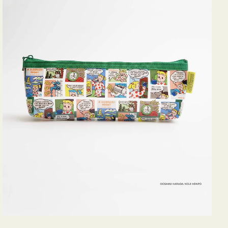
ヨ
コ
OSAMU
GOODS
COMIC