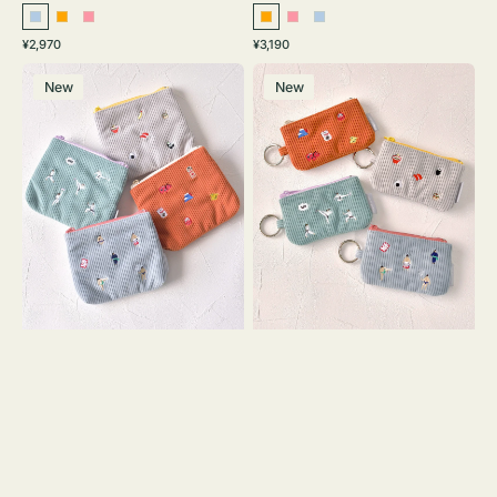
ラ
オ
ピ
オ
ピ
ラ
通
通
¥2,970
¥3,190
イ
レ
ン
レ
ン
イ
常
常
ポ
ポ
ト
ン
ク
ン
ク
ト
価
価
New
New
ー
ー
ブ
ジ
ジ
ブ
格
格
チ
チ
ル
ル
ミ
ミ
ー
ー
ニ
ニ
ー
ー
ズ
ズ
ア
ア
イ
イ
コ
コ
ン
ン
テ
キ
ィ
ー
ッ
リ
シ
ン
ュ
グ
ケ
付
ー
き