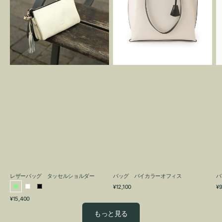
グ
カ
タ
ラ
ッ
ー
セ
オ
ル
フ
シ
ィ
ョ
ス
ル
ダ
ー
レザーバッグ タッセルショルダー
バッグ バイカラーオフィス
バ
通
通
¥12,100
¥9
ラ
ホ
ブ
常
常
通
¥15,400
イ
ワ
ラ
価
価
常
格
格
ト
イ
ッ
もっと見る
価