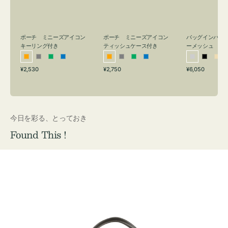
リ
ッ
メ
ン
シ
ッ
グ
ュ
シ
付
ケ
ュ
バッグインバッ
ポーチ ミニーズアイコン
ポーチ ミニーズアイコン
ーメッシュ
き
ー
キーリング付き
ティッシュケース付き
ス
シ
ブ
ベ
オ
グ
グ
ブ
オ
グ
グ
ブ
付
通
通
通
¥6,050
¥2,530
¥2,750
ル
ラ
ー
レ
レ
リ
ル
レ
レ
リ
ル
常
常
常
き
バ
ッ
ジ
ン
ー
ー
ー
ン
ー
ー
ー
価
価
価
ー
ク
ュ
ジ
ン
ジ
ン
格
格
格
今日を彩る、とっておき
Found This !