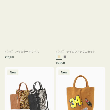
バッグ バイカラーオフィス
バッグ ナイロンフナ２コセット
通
¥12,100
ベ
グ
常
通
¥9,900
ー
レ
価
常
バ
バ
格
ジ
ー
価
New
New
ッ
ッ
ュ
格
グ
グ
MILLELA
MILLELA
FIRENZE
FIRENZE
ア
ワ
ニ
ッ
マ
ペ