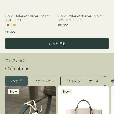
バッグ MILLELA FIRENZE ワッペ
バッグ MILLELA FIRENZE ワッペ
ン34 ミニトート
ンM スエードミニ
通
¥14,300
ブ
カ
常
通
¥14,300
ロ
ー
価
常
格
ン
キ
価
もっと見る
ズ
格
コレクション
Collections
バッグ
ファッション
ウォレット ・ケース
ポ
レ
バ
New
New
ザ
ッ
ー
グ
バ
バ
ッ
イ