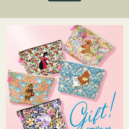
グ
ト
ク
格
リ
ー
ン