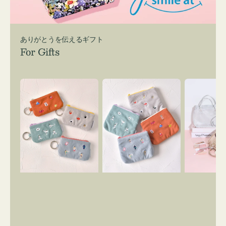
ありがとうを伝えるギフト
For Gifts
ポ
ポ
バ
ー
ー
ッ
チ
チ
グ
ミ
ミ
イ
ニ
ニ
ン
ー
ー
バ
ズ
ズ
ッ
ア
ア
グ
イ
イ
ス
コ
コ
マ
ン
ン
イ
キ
テ
リ
ー
ィ
ー