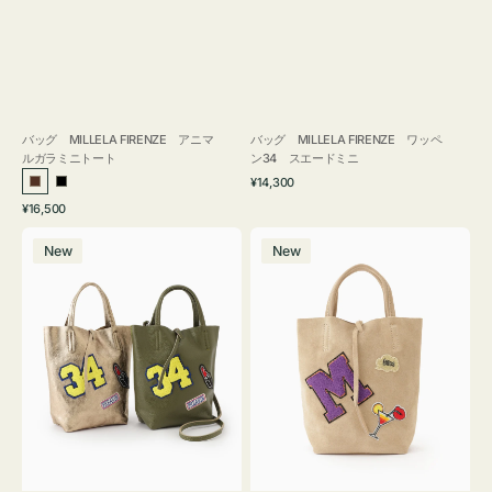
バッグ MILLELA FIRENZE アニマ
バッグ MILLELA FIRENZE ワッペ
ルガラミニトート
ン34 スエードミニ
通
¥14,300
ブ
ブ
常
通
¥16,500
ラ
ラ
価
常
バ
バ
格
ウ
ッ
価
New
New
ッ
ッ
ン
ク
格
グ
グ
MILLELA
MILLELA
FIRENZE
FIRENZE
ワ
ワ
ッ
ッ
ペ
ペ
ン
ン
34
M
ミ
ス