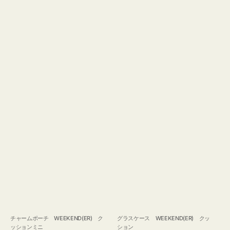
チャームポーチ WEEKEND(ER) ク
グラスケース WEEKEND(ER) クッ
ッションミニ
ション