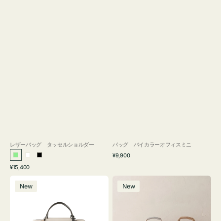
レザーバッグ タッセルショルダー
バッグ バイカラーオフィスミニ
通
¥9,900
ラ
ホ
ブ
常
通
¥15,400
イ
ワ
ラ
価
常
バ
バ
格
ト
イ
ッ
価
New
New
ッ
ッ
グ
ト
ク
格
グ
グ
リ
バ
ナ
ー