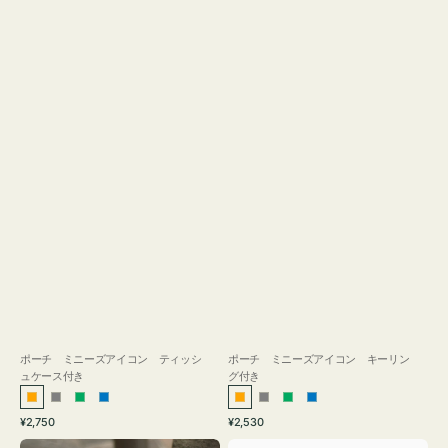
ス
付
き
ポーチ ミニーズアイコン ティッシ
ポーチ ミニーズアイコン キーリン
ュケース付き
グ付き
オ
グ
グ
ブ
オ
グ
グ
ブ
通
通
¥2,750
¥2,530
レ
レ
リ
ル
レ
レ
リ
ル
常
常