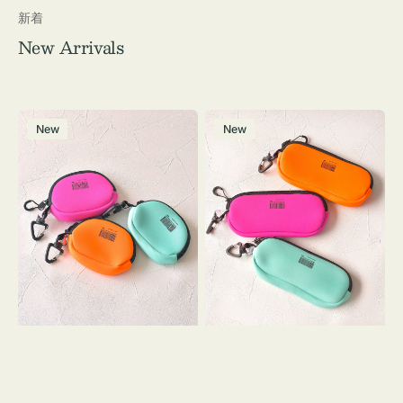
新着
New Arrivals
チ
グ
New
New
ャ
ラ
ー
ス
ム
ケ
ポ
ー
ー
ス
チ
WEEKEND(ER)
WEEKEND(ER)
ク
ク
ッ
ッ
シ
シ
ョ
ョ
ン
ン
ミ
ニ