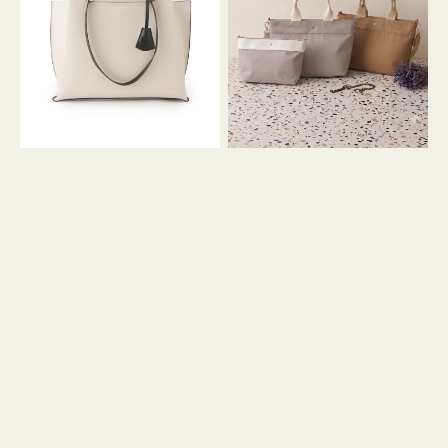
イ
イ
ン
カ
ロ
ラ
ン
ー
フ
オ
ナ
フ
２
ィ
コ
ス
セ
ッ
ト