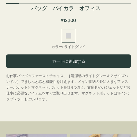
バッグ バイカラーオフィス
通
¥12,100
常
価
ラ
格
イ
カラー:
ライトグレイ
ト
グ
カートに追加する
レ
イ
お仕事バッグのファーストチョイス。［清潔感のライトグレー＆２サイズハ
ンドル］できちんと感と機能性を叶えます。メイン収納の外に大きなファス
ナーポケットとマグネットポケットを計4つ備え、文房具やガジェットなどお
仕事に必要なアイテムをすぐに取り出せます。マグネットポケットは11インチ
タブレットもはいります。