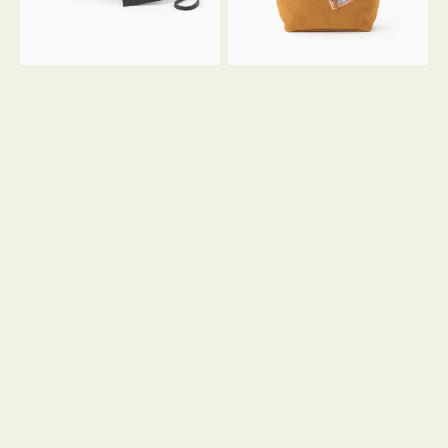
ル
ン
ガ
34
ラ
ス
ミ
エ
ニ
ー
ト
ド
ー
ミ
ト
ニ