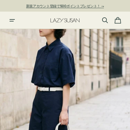
ン
新規アカウント登録で500ポイントプレゼント！ ⇁
ツ
に
進
カ
む
ー
ト