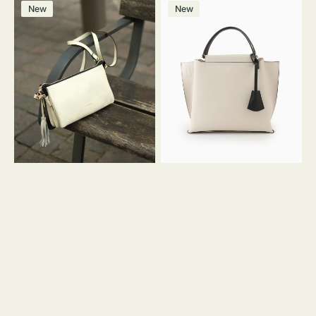
レ
バ
ン
ー
ー
ー
ン
ー
ー
ー
価
価
New
New
ザ
ッ
ジ
ン
ジ
ン
格
格
ー
グ
バ
バ
ッ
イ
グ
カ
タ
ラ
ッ
ー
セ
オ
ル
フ
シ
ィ
ョ
ス
ル
ミ
ダ
ニ
ー