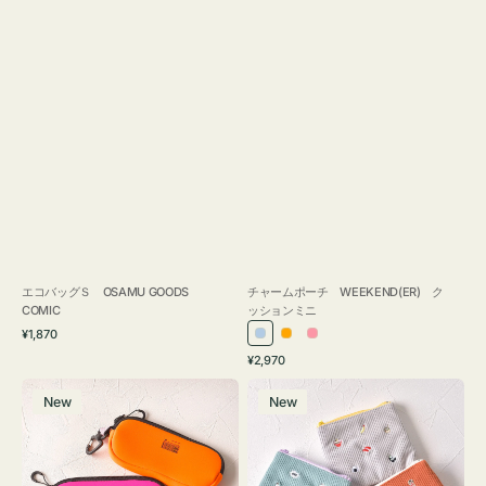
エコバッグＳ OSAMU GOODS
チャームポーチ WEEKEND(ER) ク
COMIC
ッションミニ
通
¥1,870
ラ
オ
ピ
常
通
¥2,970
イ
レ
ン
価
常
グ
ポ
格
ト
ン
ク
価
New
New
ラ
ー
ブ
ジ
格
ス
チ
ル
ケ
ミ
ー
ー
ニ