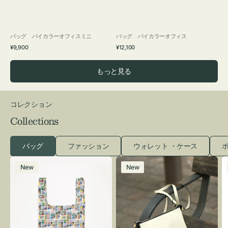
バッグ バイカラーオフィスミニ
バッグ バイカラーオフィス
通
通
¥9,900
¥12,100
常
常
価
価
もっと見る
格
格
コレクション
Collections
バッグ
ファッション
ウォレット ・ケース
ポ
エ
レ
New
New
コ
ザ
バ
ー
ッ
バ
グ
ッ
Ｓ
グ