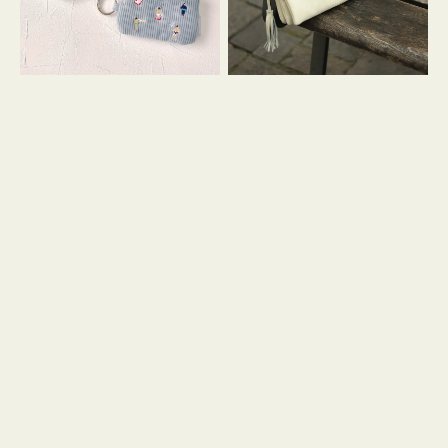
イ
セ
コ
ル
ン
シ
キ
ョ
ー
ル
リ
ダ
ン
ー
グ
付
き