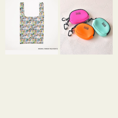
バ
ー
ッ
ム
グ
ポ
Ｓ
ー
OSAMU
チ
GOODS
WEEKEND(ER)
COMIC
ク
ッ
シ
ョ
ン
ミ
ニ