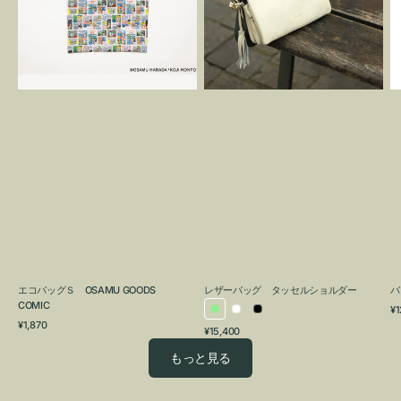
OSAMU
タ
GOODS
ッ
COMIC
セ
ル
シ
ョ
ル
ダ
ー
エコバッグＳ OSAMU GOODS
レザーバッグ タッセルショルダー
バ
COMIC
通
¥1
ラ
ホ
ブ
通
常
¥1,870
通
¥15,400
イ
ワ
ラ
常
価
常
価
格
ト
イ
ッ
もっと見る
価
格
グ
ト
ク
格
リ