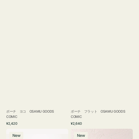
ポーチ ヨコ OSAMU GOODS
ポーチ フラット OSAMU GOODS
COMIC
COMIC
通
通
¥2,420
¥2,640
常
常
エ
チ
価
価
New
New
コ
ャ
格
格