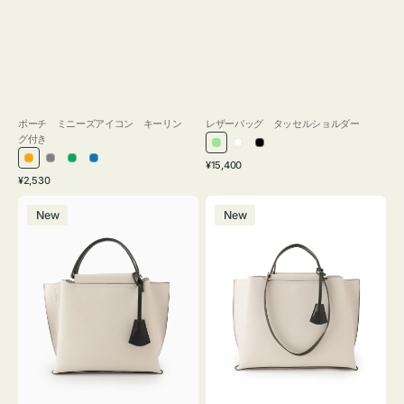
ポーチ ミニーズアイコン キーリン
レザーバッグ タッセルショルダー
グ付き
ラ
ホ
ブ
通
オ
グ
グ
ブ
¥15,400
イ
ワ
ラ
通
常
¥2,530
レ
レ
リ
ル
ト
イ
ッ
常
価
バ
バ
ン
ー
ー
ー
グ
ト
ク
価
格
New
New
ッ
ッ
ジ
ン
格
リ
グ
グ
ー
バ
バ
ン
イ
イ
カ
カ
ラ
ラ
ー
ー
オ
オ
フ
フ
ィ
ィ