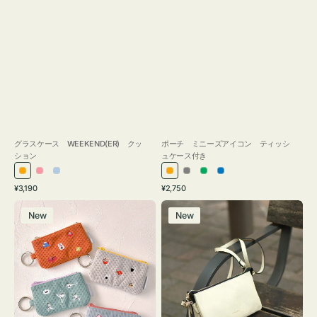
グラスケース WEEKEND(ER) クッ
ポーチ ミニーズアイコン ティッシ
ション
ュケース付き
オ
ピ
ラ
オ
グ
グ
ブ
通
通
¥3,190
¥2,750
レ
ン
イ
レ
レ
リ
ル
常
常
ポ
レ
ン
ク
ト
ン
ー
ー
ー
価
価
New
New
ー
ザ
ジ
ブ
ジ
ン
格
格
チ
ー
ル
ミ
バ
ー
ニ
ッ
ー
グ
ズ
タ
ア
ッ