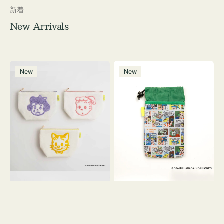
新着
New Arrivals
ポ
ボ
New
New
ー
ト
チ
ル
OSAMU
ケ
GOODS
ー
キ
ス
ャ
OSAMU
ン
GOODS
バ
COMIC
ス
サ
ガ
ラ