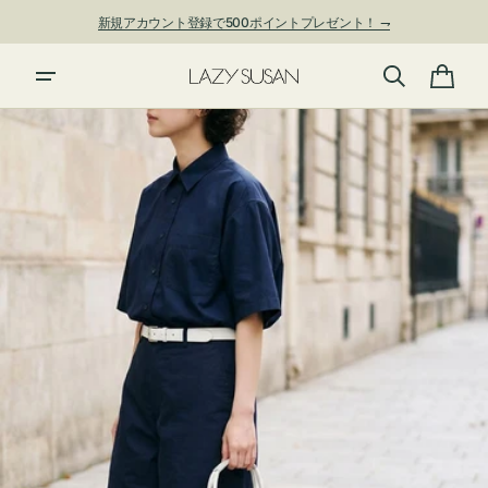
ン
新規アカウント登録で500ポイントプレゼント！ ⇁
ツ
に
進
カ
む
ー
ト