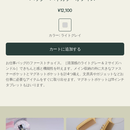
通
¥12,100
常
価
ラ
格
イ
カラー:
ライトグレイ
ト
グ
カートに追加する
レ
イ
お仕事バッグのファーストチョイス。［清潔感のライトグレー＆２サイズハ
ンドル］できちんと感と機能性を叶えます。メイン収納の外に大きなファス
ナーポケットとマグネットポケットを計4つ備え、文房具やガジェットなどお
仕事に必要なアイテムをすぐに取り出せます。マグネットポケットは11インチ
タブレットもはいります。