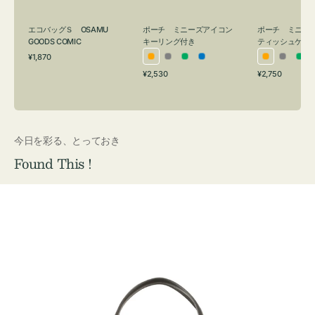
グ
ュ
付
ケ
エコバッグＳ OSAMU
ポーチ ミニーズアイコン
ポーチ ミニー
き
ー
GOODS COMIC
キーリング付き
ティッシュケー
通
ス
¥1,870
オ
グ
グ
ブ
オ
グ
グ
常
付
通
通
¥2,530
¥2,750
レ
レ
リ
ル
レ
レ
リ
価
常
常
き
格
ン
ー
ー
ー
ン
ー
ー
価
価
ジ
ン
ジ
ン
格
格
今日を彩る、とっておき
Found This !