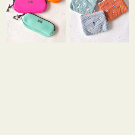
ス
ー
WEEKEND(ER)
ズ
ク
ア
ッ
イ
シ
コ
ョ
ン
ン
テ
ィ
ッ
シ
ュ
ケ
ー
ス
付
き