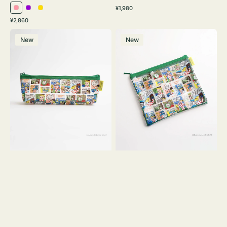
通
¥1,980
ピ
パ
イ
常
通
¥2,860
ン
ー
エ
価
常
ポ
ポ
格
ク
プ
ロ
価
New
New
ー
ー
ル
ー
格
チ
チ
ヨ
フ
コ
ラ
OSAMU
ッ
GOODS
ト
COMIC
OSAMU
GOODS
COMIC