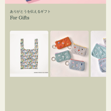
ありがとうを伝えるギフト
For Gifts
エ
ポ
ポ
コ
ー
ー
バ
チ
チ
ッ
ミ
ミ
グ
ニ
ニ
Ｓ
ー
ー
OSAMU
ズ
ズ
GOODS
ア
ア
COMIC
イ
イ
コ
コ
ン
ン
キ
テ
ー
ィ
リ
ッ
ン
シ