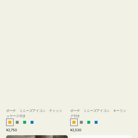
ス
付
き
ポーチ ミニーズアイコン ティッシ
ポーチ ミニーズアイコン キーリン
ュケース付き
グ付き
オ
グ
グ
ブ
オ
グ
グ
ブ
通
通
¥2,750
¥2,530
レ
レ
リ
ル
レ
レ
リ
ル
常
常