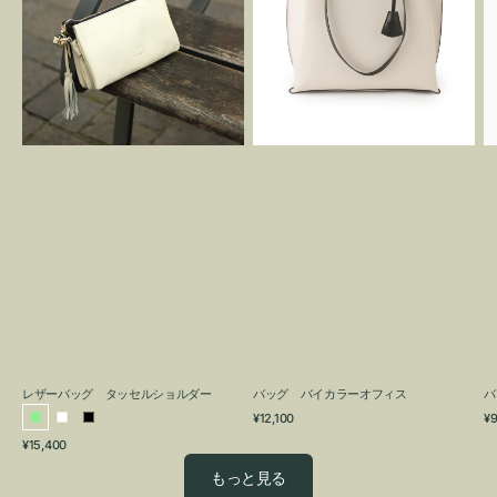
グ
カ
タ
ラ
ッ
ー
セ
オ
ル
フ
シ
ィ
ョ
ス
ル
ダ
ー
レザーバッグ タッセルショルダー
バッグ バイカラーオフィス
バ
通
通
¥12,100
¥9
ラ
ホ
ブ
常
常
通
¥15,400
イ
ワ
ラ
価
価
常
格
格
ト
イ
ッ
もっと見る
価