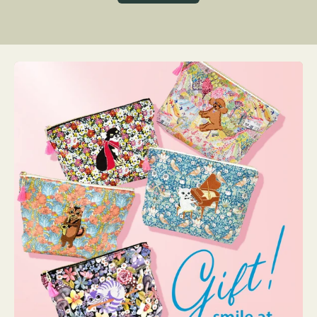
グ
ト
ク
格
リ
ー
ン