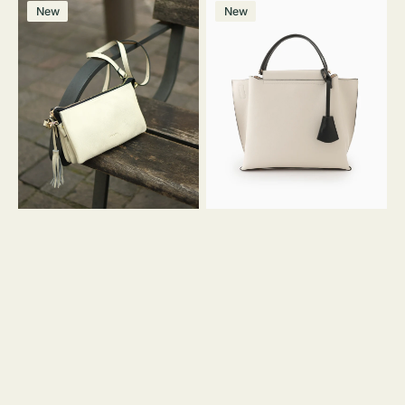
レ
バ
ン
ー
ー
ー
ン
ー
ー
ー
価
価
New
New
ザ
ッ
ジ
ン
ジ
ン
格
格
ー
グ
バ
バ
ッ
イ
グ
カ
タ
ラ
ッ
ー
セ
オ
ル
フ
シ
ィ
ョ
ス
ル
ミ
ダ
ニ
ー