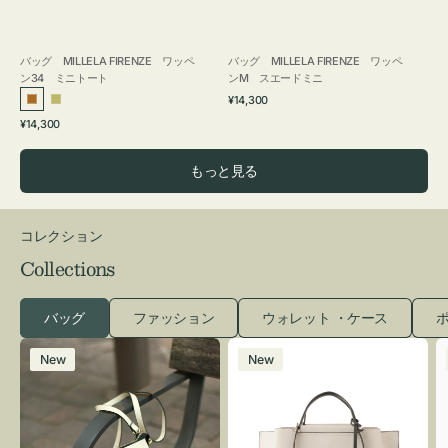
バッグ MILLELA FIRENZE ワッペ
バッグ MILLELA FIRENZE ワッペ
ン34 ミニトート
ンM スエードミニ
通
¥14,300
ブ
カ
常
通
¥14,300
ロ
ー
価
常
格
ン
キ
価
もっと見る
ズ
格
コレクション
Collections
バッグ
ファッション
ウォレット ・ケース
ポ
レ
バ
New
New
ザ
ッ
ー
グ
バ
バ
ッ
イ