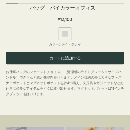
バッグ バイカラーオフィス
通
¥12,100
常
価
ラ
格
イ
カラー:
ライトグレイ
ト
グ
カートに追加する
レ
イ
お仕事バッグのファーストチョイス。［清潔感のライトグレー＆２サイズハ
ンドル］できちんと感と機能性を叶えます。メイン収納の外に大きなファス
ナーポケットとマグネットポケットを計4つ備え、文房具やガジェットなどお
仕事に必要なアイテムをすぐに取り出せます。マグネットポケットは11インチ
タブレットもはいります。