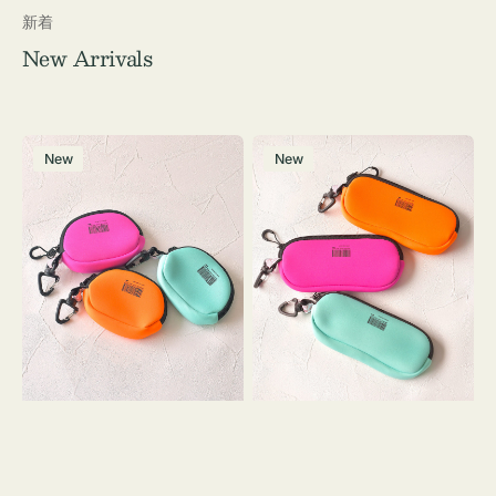
新着
New Arrivals
チ
グ
New
New
ャ
ラ
ー
ス
ム
ケ
ポ
ー
ー
ス
チ
WEEKEND(ER)
WEEKEND(ER)
ク
ク
ッ
ッ
シ
シ
ョ
ョ
ン
ン
ミ
ニ