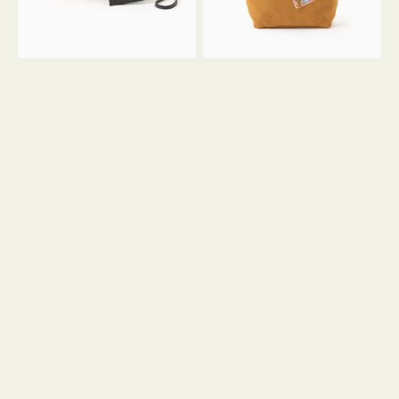
ル
ン
ガ
34
ラ
ス
ミ
エ
ニ
ー
ト
ド
ー
ミ
ト
ニ