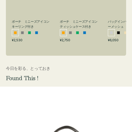
リ
ッ
メ
ン
シ
ッ
グ
ュ
シ
付
ケ
ュ
バッグインバッ
ポーチ ミニーズアイコン
ポーチ ミニーズアイコン
ーメッシュ
き
ー
キーリング付き
ティッシュケース付き
ス
シ
ブ
ベ
オ
グ
グ
ブ
オ
グ
グ
ブ
付
通
通
通
¥6,050
¥2,530
¥2,750
ル
ラ
ー
レ
レ
リ
ル
レ
レ
リ
ル
常
常
常
き
バ
ッ
ジ
ン
ー
ー
ー
ン
ー
ー
ー
価
価
価
ー
ク
ュ
ジ
ン
ジ
ン
格
格
格
今日を彩る、とっておき
Found This !