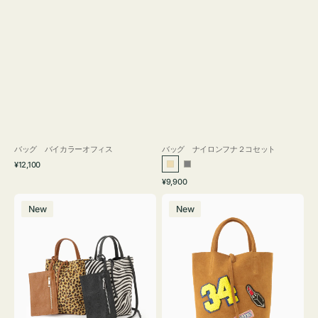
バッグ バイカラーオフィス
バッグ ナイロンフナ２コセット
通
¥12,100
ベ
グ
常
通
¥9,900
ー
レ
価
常
バ
バ
格
ジ
ー
価
New
New
ッ
ッ
ュ
格
グ
グ
MILLELA
MILLELA
FIRENZE
FIRENZE
ア
ワ
ニ
ッ
マ
ペ