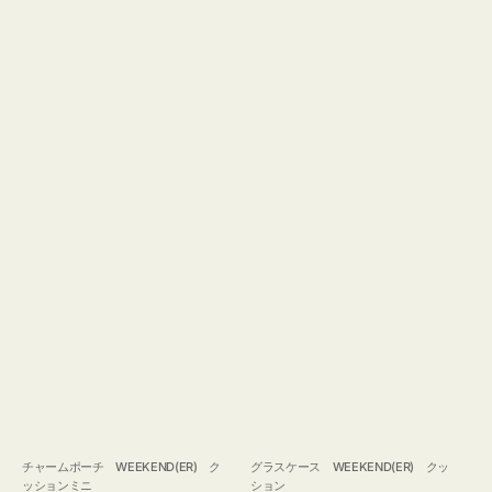
チャームポーチ WEEKEND(ER) ク
グラスケース WEEKEND(ER) クッ
ッションミニ
ション