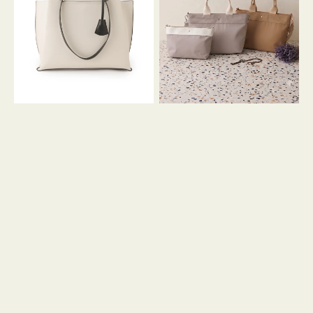
イ
イ
ン
カ
ロ
ラ
ン
ー
フ
オ
ナ
フ
２
ィ
コ
ス
セ
ッ
ト