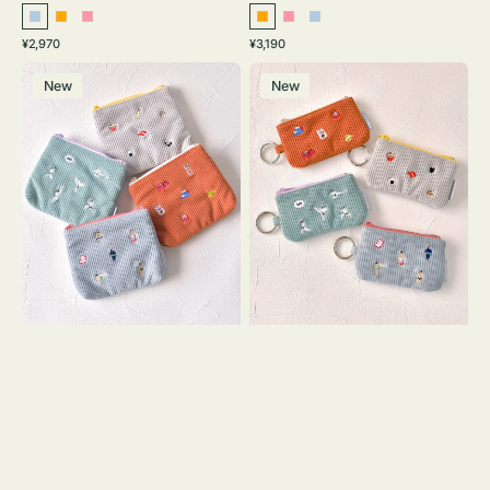
ラ
オ
ピ
オ
ピ
ラ
通
通
¥2,970
¥3,190
イ
レ
ン
レ
ン
イ
常
常
ポ
ポ
ト
ン
ク
ン
ク
ト
価
価
New
New
ー
ー
ブ
ジ
ジ
ブ
格
格
チ
チ
ル
ル
ミ
ミ
ー
ー
ニ
ニ
ー
ー
ズ
ズ
ア
ア
イ
イ
コ
コ
ン
ン
テ
キ
ィ
ー
ッ
リ
シ
ン
ュ
グ
ケ
付
ー
き