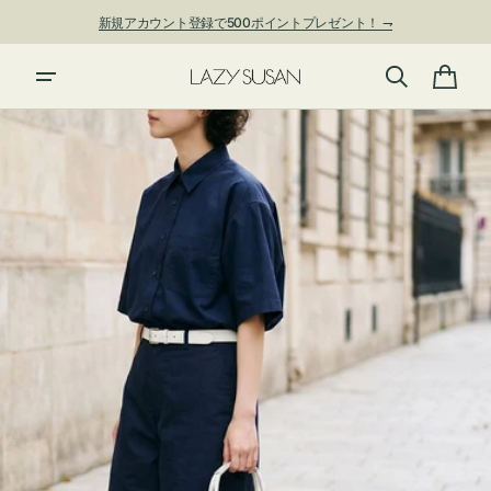
ン
新規アカウント登録で500ポイントプレゼント！ ⇁
ツ
に
進
カ
む
ー
ト