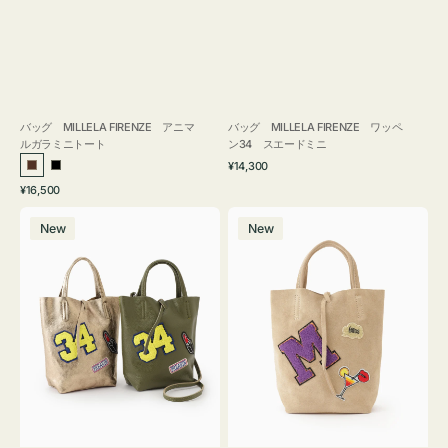
バッグ MILLELA FIRENZE アニマ
バッグ MILLELA FIRENZE ワッペ
ルガラミニトート
ン34 スエードミニ
通
¥14,300
ブ
ブ
常
通
¥16,500
ラ
ラ
価
常
バ
バ
格
ウ
ッ
価
New
New
ッ
ッ
ン
ク
格
グ
グ
MILLELA
MILLELA
FIRENZE
FIRENZE
ワ
ワ
ッ
ッ
ペ
ペ
ン
ン
34
M
ミ
ス