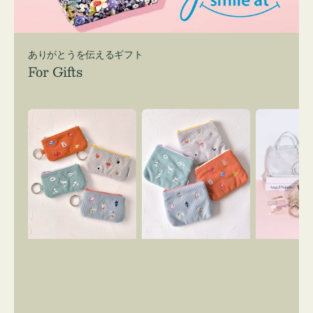
ありがとうを伝えるギフト
For Gifts
ポ
ポ
バ
ー
ー
ッ
チ
チ
グ
ミ
ミ
イ
ニ
ニ
ン
ー
ー
バ
ズ
ズ
ッ
ア
ア
グ
イ
イ
ス
コ
コ
マ
ン
ン
イ
キ
テ
リ
ー
ィ
ー