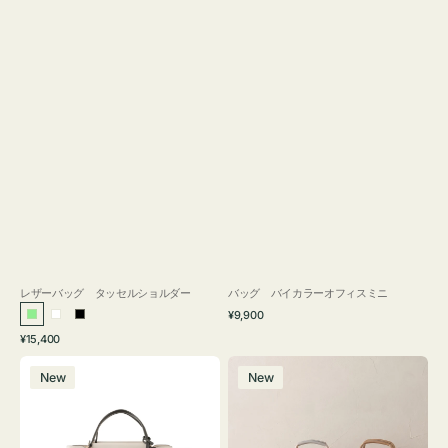
レザーバッグ タッセルショルダー
バッグ バイカラーオフィスミニ
通
¥9,900
ラ
ホ
ブ
常
通
¥15,400
イ
ワ
ラ
価
常
バ
バ
格
ト
イ
ッ
価
New
New
ッ
ッ
グ
ト
ク
格
グ
グ
リ
バ
ナ
ー