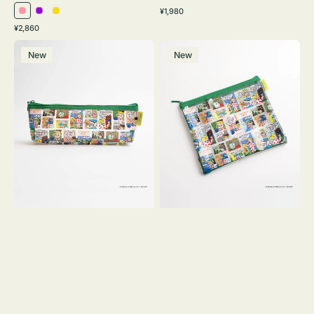
通
¥1,980
ピ
パ
イ
常
通
¥2,860
ン
ー
エ
価
常
ポ
ポ
格
ク
プ
ロ
価
New
New
ー
ー
ル
ー
格
チ
チ
ヨ
フ
コ
ラ
OSAMU
ッ
GOODS
ト
COMIC
OSAMU
GOODS
COMIC