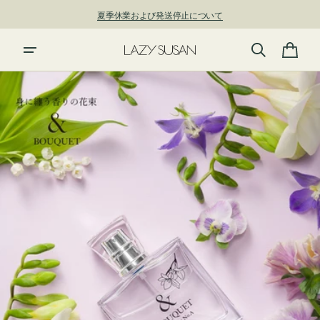
ン
夏季休業および発送停止について
ツ
に
進
カ
む
ー
ト