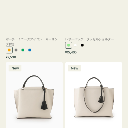
ポーチ ミニーズアイコン キーリン
レザーバッグ タッセルショルダー
グ付き
ラ
ホ
ブ
通
オ
グ
グ
ブ
¥15,400
イ
ワ
ラ
通
常
¥2,530
レ
レ
リ
ル
ト
イ
ッ
常
価
バ
バ
ン
ー
ー
ー
グ
ト
ク
価
格
New
New
ッ
ッ
ジ
ン
格
リ
グ
グ
ー
バ
バ
ン
イ
イ
カ
カ
ラ
ラ
ー
ー
オ
オ
フ
フ
ィ
ィ