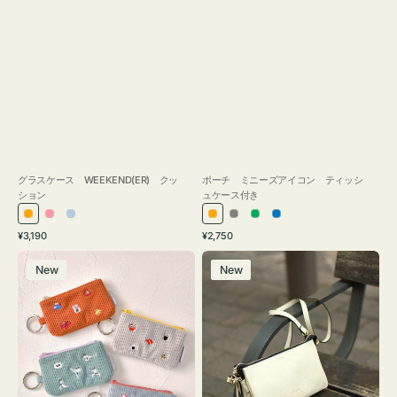
グラスケース WEEKEND(ER) クッ
ポーチ ミニーズアイコン ティッシ
ション
ュケース付き
オ
ピ
ラ
オ
グ
グ
ブ
通
通
¥3,190
¥2,750
レ
ン
イ
レ
レ
リ
ル
常
常
ポ
レ
ン
ク
ト
ン
ー
ー
ー
価
価
New
New
ー
ザ
ジ
ブ
ジ
ン
格
格
チ
ー
ル
ミ
バ
ー
ニ
ッ
ー
グ
ズ
タ
ア
ッ