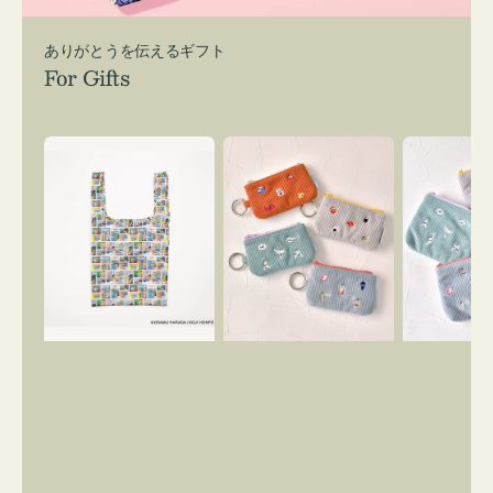
ありがとうを伝えるギフト
For Gifts
エ
ポ
ポ
コ
ー
ー
バ
チ
チ
ッ
ミ
ミ
グ
ニ
ニ
Ｓ
ー
ー
OSAMU
ズ
ズ
GOODS
ア
ア
COMIC
イ
イ
コ
コ
ン
ン
キ
テ
ー
ィ
リ
ッ
ン
シ