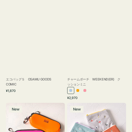
エコバッグＳ OSAMU GOODS
チャームポーチ WEEKEND(ER) ク
COMIC
ッションミニ
通
¥1,870
ラ
オ
ピ
常
通
¥2,970
イ
レ
ン
価
常
グ
ポ
格
ト
ン
ク
価
New
New
ラ
ー
ブ
ジ
格
ス
チ
ル
ケ
ミ
ー
ー
ニ