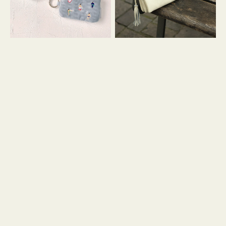
イ
セ
コ
ル
ン
シ
キ
ョ
ー
ル
リ
ダ
ン
ー
グ
付
き