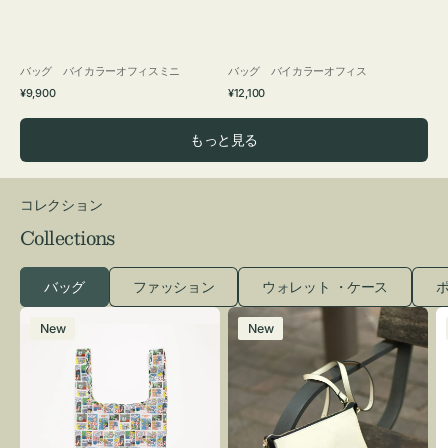
バッグ バイカラーオフィスミニ
バッグ バイカラーオフィス
通
通
¥9,900
¥12,100
常
常
価
価
もっと見る
格
格
コレクション
Collections
バッグ
ファッション
ウォレット ・ケース
ポ
エ
レ
New
New
コ
ザ
バ
ー
ッ
バ
グ
ッ
Ｓ
グ