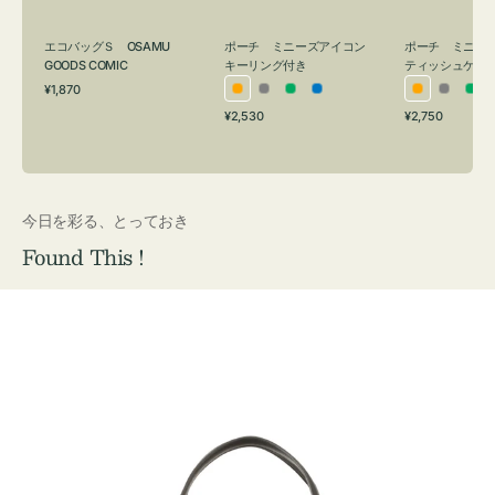
グ
ュ
付
ケ
エコバッグＳ OSAMU
ポーチ ミニーズアイコン
ポーチ ミニー
き
ー
GOODS COMIC
キーリング付き
ティッシュケー
通
ス
¥1,870
オ
グ
グ
ブ
オ
グ
グ
常
付
通
通
¥2,530
¥2,750
レ
レ
リ
ル
レ
レ
リ
価
常
常
き
格
ン
ー
ー
ー
ン
ー
ー
価
価
ジ
ン
ジ
ン
格
格
今日を彩る、とっておき
Found This !