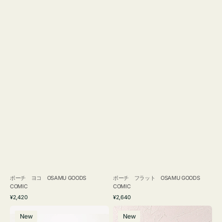
ポーチ ヨコ OSAMU GOODS
ポーチ フラット OSAMU GOODS
COMIC
COMIC
通
通
¥2,420
¥2,640
常
常
エ
チ
価
価
New
New
コ
ャ
格
格