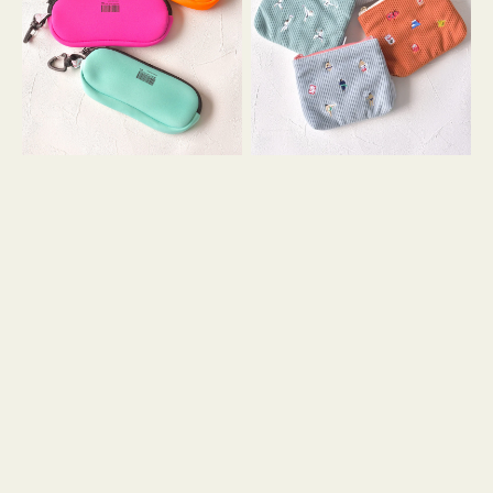
ス
ー
WEEKEND(ER)
ズ
ク
ア
ッ
イ
シ
コ
ョ
ン
ン
テ
ィ
ッ
シ
ュ
ケ
ー
ス
付
き