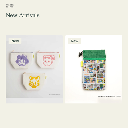
新着
New Arrivals
ポ
ボ
New
New
ー
ト
チ
ル
OSAMU
ケ
GOODS
ー
キ
ス
ャ
OSAMU
ン
GOODS
バ
COMIC
ス
サ
ガ
ラ