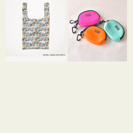
バ
ー
ッ
ム
グ
ポ
Ｓ
ー
OSAMU
チ
GOODS
WEEKEND(ER)
COMIC
ク
ッ
シ
ョ
ン
ミ
ニ