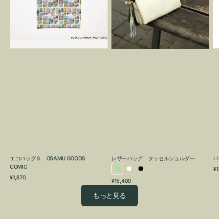
OSAMU
タ
GOODS
ッ
COMIC
セ
ル
シ
ョ
ル
ダ
ー
エコバッグＳ OSAMU GOODS
レザーバッグ タッセルショルダー
バ
COMIC
通
¥1
ラ
ホ
ブ
通
常
¥1,870
通
¥15,400
イ
ワ
ラ
常
価
常
価
格
ト
イ
ッ
もっと見る
価
格
グ
ト
ク
格
リ