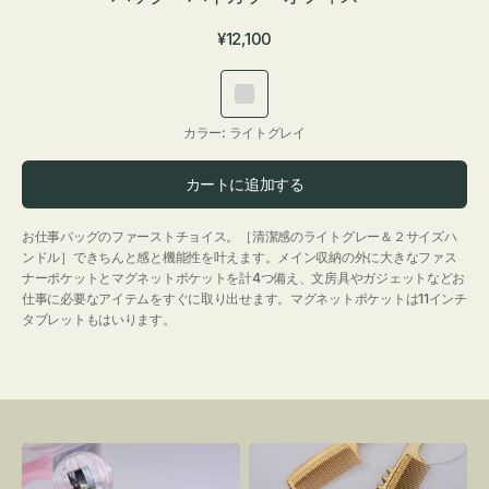
通
¥12,100
常
価
ラ
格
イ
カラー:
ライトグレイ
ト
グ
カートに追加する
レ
イ
お仕事バッグのファーストチョイス。［清潔感のライトグレー＆２サイズハ
ンドル］できちんと感と機能性を叶えます。メイン収納の外に大きなファス
ナーポケットとマグネットポケットを計4つ備え、文房具やガジェットなどお
仕事に必要なアイテムをすぐに取り出せます。マグネットポケットは11インチ
タブレットもはいります。