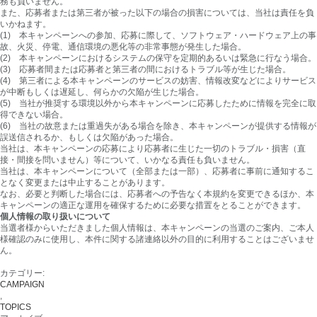
務も負いません。
また、応募者または第三者が被った以下の場合の損害については、当社は責任を負
いかねます。
(1) 本キャンペーンへの参加、応募に際して、ソフトウェア・ハードウェア上の事
故、火災、停電、通信環境の悪化等の非常事態が発生した場合。
(2) 本キャンペーンにおけるシステムの保守を定期的あるいは緊急に行なう場合。
(3) 応募者間または応募者と第三者の間におけるトラブル等が生じた場合。
(4) 第三者による本キャンペーンのサービスの妨害、情報改変などによりサービス
が中断もしくは遅延し、何らかの欠陥が生じた場合。
(5) 当社が推奨する環境以外から本キャンペーンに応募したために情報を完全に取
得できない場合。
(6) 当社の故意または重過失がある場合を除き、本キャンペーンが提供する情報が
誤送信されるか、もしくは欠陥があった場合。
当社は、本キャンペーンの応募により応募者に生じた一切のトラブル・損害（直
接・間接を問いません）等について、いかなる責任も負いません。
当社は、本キャンペーンについて（全部または一部）、応募者に事前に通知するこ
となく変更または中止することがあります。
なお、必要と判断した場合には、応募者への予告なく本規約を変更できるほか、本
キャンペーンの適正な運用を確保するために必要な措置をとることができます。
個人情報の取り扱いについて
当選者様からいただきました個人情報は、本キャンペーンの当選のご案内、ご本人
様確認のみに使用し、本件に関する諸連絡以外の目的に利用することはございませ
ん。
カテゴリー:
CAMPAIGN
,
TOPICS