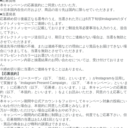
■応募資格
本キャンペーンの応募規約にご同意いただいた方。
※日本国内在住の方および、商品の送り先は国内に限らせていただきます。
■当選発表
応募締め切り後厳正なる選考のうえ、当選された方には6月下旬頃Instagramのダイ
レクトメッセージにてご連絡いたします。
ダイレクトメッセージに記載しておりますご郵送先等必要事項を入力のうえ、送信
して下さい。
ダイレクトメッセージ送信日より、期日までにご連絡がない場合は、当選を無効と
させていただきます。
発送先等の情報の不備、または連絡不能などの理由により賞品をお届けできない場
合につきましても、当選を無効とさせていただきます。
※プレゼントのカラーはお選びいただけません。
※キャンペーン内容と抽選結果のお問い合わせについては、受け付けておりませ
ん。
※締め切り前に当選のご連絡をすることはありません。
【応募規約】
株式会社レイジースーザン（以下、「当社」といいます。）がInstagramを活用し
て実施する「Instagram Present Campaign」（以下、「本キャンペーン」といいま
す。）に応募の方（以下、「応募者」といいます。）は、本キャンペーンの応募規
約（以下、「本規約」といいます。）をよくお読みいただき、同意のうえ応募して
下さい。
本キャンペーン期間中公式アカウントをフォローしてキャンペーン対象の投稿にい
いねを付けた場合は、本規約に同意した応募とみなします。
万が一同意いただけない場合は応募をおやめ下さい。
・キャンペーン期間内の応募数に制限はございません。何度でもご応募下さい。但
し、応募期間の当選はお1人様1回となります。
・賞品の換金および権利の譲渡はできません。