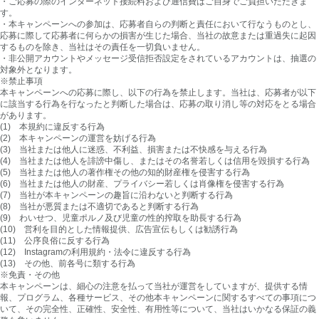
・ご応募の際のインターネット接続料および通信費はご自身でご負担いただきま
す。
・本キャンペーンへの参加は、応募者自らの判断と責任において行なうものとし、
応募に際して応募者に何らかの損害が生じた場合、当社の故意または重過失に起因
するものを除き、当社はその責任を一切負いません。
・非公開アカウントやメッセージ受信拒否設定をされているアカウントは、抽選の
対象外となります。
※禁止事項
本キャンペーンへの応募に際し、以下の行為を禁止します。当社は、応募者が以下
に該当する行為を行なったと判断した場合は、応募の取り消し等の対応をとる場合
があります。
(1) 本規約に違反する行為
(2) 本キャンペーンの運営を妨げる行為
(3) 当社または他人に迷惑、不利益、損害または不快感を与える行為
(4) 当社または他人を誹謗中傷し、またはその名誉若しくは信用を毀損する行為
(5) 当社または他人の著作権その他の知的財産権を侵害する行為
(6) 当社または他人の財産、プライバシー若しくは肖像権を侵害する行為
(7) 当社が本キャンペーンの趣旨に沿わないと判断する行為
(8) 当社が悪質または不適切であると判断する行為
(9) わいせつ、児童ポルノ及び児童の性的搾取を助長する行為
(10) 営利を目的とした情報提供、広告宣伝もしくは勧誘行為
(11) 公序良俗に反する行為
(12) Instagramの利用規約・法令に違反する行為
(13) その他、前各号に類する行為
※免責・その他
本キャンペーンは、細心の注意を払って当社が運営をしていますが、提供する情
報、プログラム、各種サービス、その他本キャンペーンに関するすべての事項につ
いて、その完全性、正確性、安全性、有用性等について、当社はいかなる保証の義