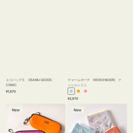
エコバッグＳ OSAMU GOODS
チャームポーチ WEEKEND(ER) ク
COMIC
ッションミニ
通
¥1,870
ラ
オ
ピ
常
通
¥2,970
イ
レ
ン
価
常
グ
ポ
格
ト
ン
ク
価
New
New
ラ
ー
ブ
ジ
格
ス
チ
ル
ケ
ミ
ー
ー
ニ