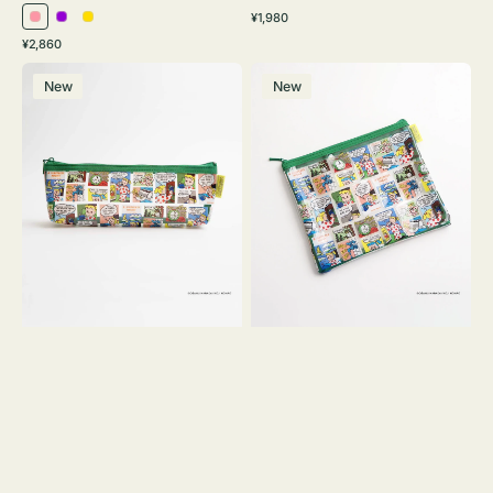
通
¥1,980
ピ
パ
イ
常
通
¥2,860
ン
ー
エ
価
常
ポ
ポ
格
ク
プ
ロ
価
New
New
ー
ー
ル
ー
格
チ
チ
ヨ
フ
コ
ラ
OSAMU
ッ
GOODS
ト
COMIC
OSAMU
GOODS
COMIC