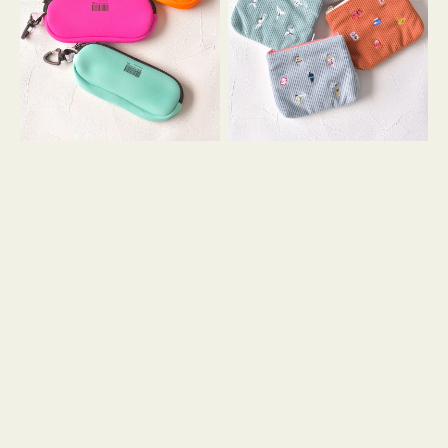
ス
ー
WEEKEND(ER)
ズ
ク
ア
ッ
イ
シ
コ
ョ
ン
ン
テ
ィ
ッ
シ
ュ
ケ
ー
ス
付
き