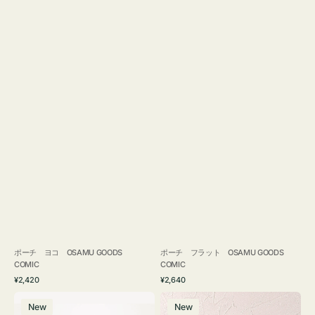
ポーチ ヨコ OSAMU GOODS
ポーチ フラット OSAMU GOODS
COMIC
COMIC
通
通
¥2,420
¥2,640
常
常
エ
チ
価
価
New
New
コ
ャ
格
格