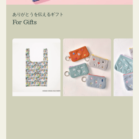
ありがとうを伝えるギフト
For Gifts
エ
ポ
ポ
コ
ー
ー
バ
チ
チ
ッ
ミ
ミ
グ
ニ
ニ
Ｓ
ー
ー
OSAMU
ズ
ズ
GOODS
ア
ア
COMIC
イ
イ
コ
コ
ン
ン
キ
テ
ー
ィ
リ
ッ
ン
シ