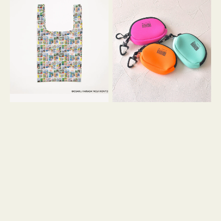
バ
ー
ッ
ム
グ
ポ
Ｓ
ー
OSAMU
チ
GOODS
WEEKEND(ER)
COMIC
ク
ッ
シ
ョ
ン
ミ
ニ