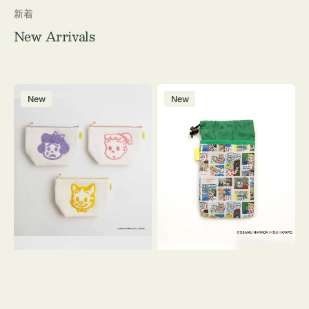
新着
New Arrivals
ポ
ボ
New
New
ー
ト
チ
ル
OSAMU
ケ
GOODS
ー
キ
ス
ャ
OSAMU
ン
GOODS
バ
COMIC
ス
サ
ガ
ラ