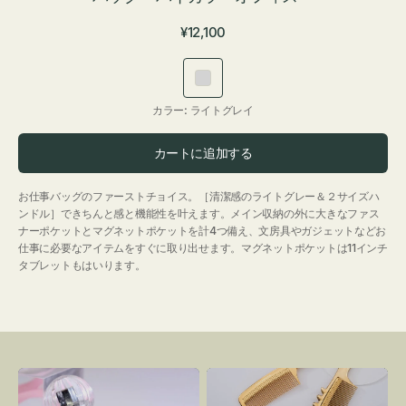
通
¥12,100
常
価
ラ
格
イ
カラー:
ライトグレイ
ト
グ
カートに追加する
レ
イ
お仕事バッグのファーストチョイス。［清潔感のライトグレー＆２サイズハ
ンドル］できちんと感と機能性を叶えます。メイン収納の外に大きなファス
ナーポケットとマグネットポケットを計4つ備え、文房具やガジェットなどお
仕事に必要なアイテムをすぐに取り出せます。マグネットポケットは11インチ
タブレットもはいります。