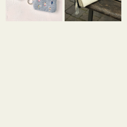
イ
セ
コ
ル
ン
シ
キ
ョ
ー
ル
リ
ダ
ン
ー
グ
付
き