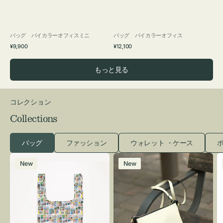
バッグ バイカラーオフィスミニ
バッグ バイカラーオフィス
通
通
¥9,900
¥12,100
常
常
価
価
もっと見る
格
格
コレクション
Collections
バッグ
ファッション
ウォレット ・ケース
ポ
エ
レ
New
New
コ
ザ
バ
ー
ッ
バ
グ
ッ
Ｓ
グ