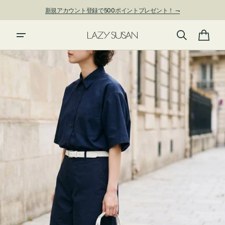
ン
新規アカウント登録で500ポイントプレゼント！ ⇁
ツ
に
進
カ
む
ー
ト