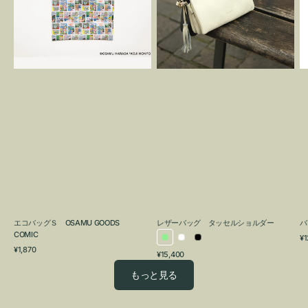
OSAMU
タ
GOODS
ッ
COMIC
セ
ル
シ
ョ
ル
ダ
ー
エコバッグＳ OSAMU GOODS
レザーバッグ タッセルショルダー
バ
COMIC
通
¥1
ラ
ホ
ブ
通
常
¥1,870
通
¥15,400
イ
ワ
ラ
常
価
常
価
格
ト
イ
ッ
もっと見る
価
格
グ
ト
ク
格
リ