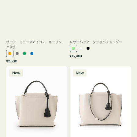
ポーチ ミニーズアイコン キーリン
レザーバッグ タッセルショルダー
グ付き
ラ
ホ
ブ
通
オ
グ
グ
ブ
¥15,400
イ
ワ
ラ
通
常
¥2,530
レ
レ
リ
ル
ト
イ
ッ
常
価
バ
バ
ン
ー
ー
ー
グ
ト
ク
価
格
New
New
ッ
ッ
ジ
ン
格
リ
グ
グ
ー
バ
バ
ン
イ
イ
カ
カ
ラ
ラ
ー
ー
オ
オ
フ
フ
ィ
ィ