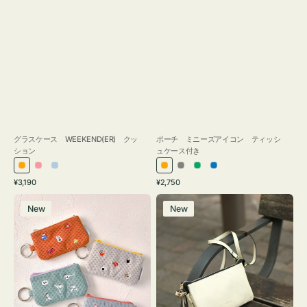
グラスケース WEEKEND(ER) クッ
ポーチ ミニーズアイコン ティッシ
ション
ュケース付き
オ
ピ
ラ
オ
グ
グ
ブ
通
通
¥3,190
¥2,750
レ
ン
イ
レ
レ
リ
ル
常
常
ポ
レ
ン
ク
ト
ン
ー
ー
ー
価
価
New
New
ー
ザ
ジ
ブ
ジ
ン
格
格
チ
ー
ル
ミ
バ
ー
ニ
ッ
ー
グ
ズ
タ
ア
ッ