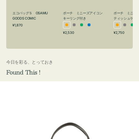
グ
ュ
付
ケ
エコバッグＳ OSAMU
ポーチ ミニーズアイコン
ポーチ ミニー
き
ー
GOODS COMIC
キーリング付き
ティッシュケー
通
ス
¥1,870
オ
グ
グ
ブ
オ
グ
グ
常
付
通
通
¥2,530
¥2,750
レ
レ
リ
ル
レ
レ
リ
価
常
常
き
格
ン
ー
ー
ー
ン
ー
ー
価
価
ジ
ン
ジ
ン
格
格
今日を彩る、とっておき
Found This !