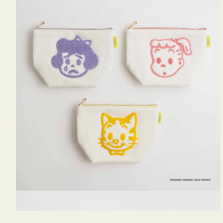
OSAMU
GOODS
キ
ャ
ン
バ
ス
サ
ガ
ラ