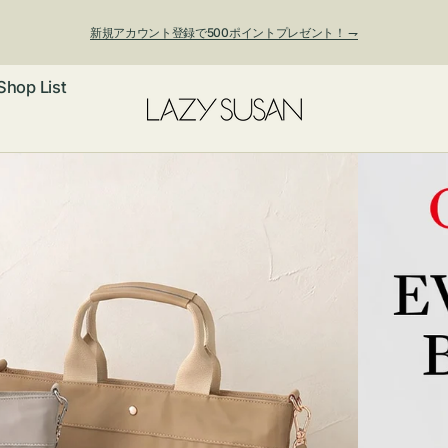
新規アカウント登録で500ポイントプレゼント！ ⇁
Shop List
ックレス
アス・イヤー
フ
ートバッグ
ング
ョルダーバッ
ッグチャー
レスレット・
・キーホルダ
ングル
マートフォン
ローチ
シェット
エア
ンドバッグ
子・ファン