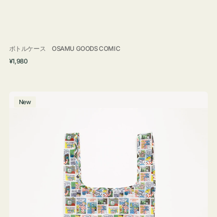
ボトルケース OSAMU GOODS COMIC
通
¥1,980
常
価
格
エ
New
コ
バ
ッ
グ
Ｓ
OSAMU
GOODS
COMIC