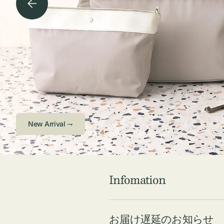
チケース他
ボ
ス
コスメ
ト
リ
ジュエリーボッ
メ
エ
クス ・ケース
ラ
ブ
インテリア
傘
ハ
ク
Check ⇁
Infomation
お届け遅延のお知らせ