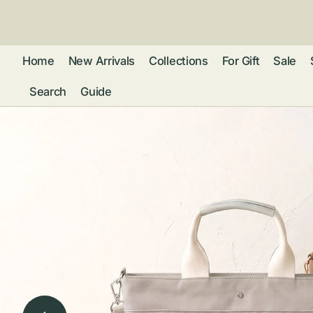
ン
ツ
に
進
Home
New Arrivals
Collections
For Gift
Sale
む
Search
Guide
フレグランス
アクセサリー
ネ
リストウォッチ
ピ
カ
バッグ
ト
リ
ファッション
シ
バ
ブ
グ
ム
ウォレット・革
バ
ー
小物
ス
ブ
ポ
ウ
ポーチ ・ メガ
ネケース・マル
ハ
扇