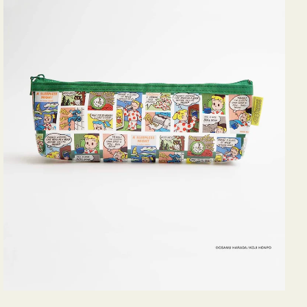
ヨ
コ
OSAMU
GOODS
COMIC