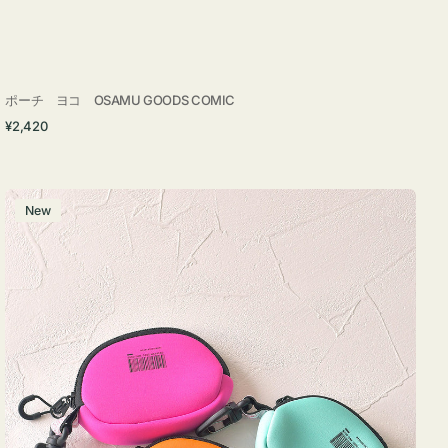
ポーチ ヨコ OSAMU GOODS COMIC
通
¥2,420
常
価
格
チ
New
ャ
ー
ム
ポ
ー
チ
WEEKEND(ER)
ク
ッ
シ