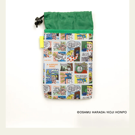
ケ
ー
ス
OSAMU
GOODS
COMIC