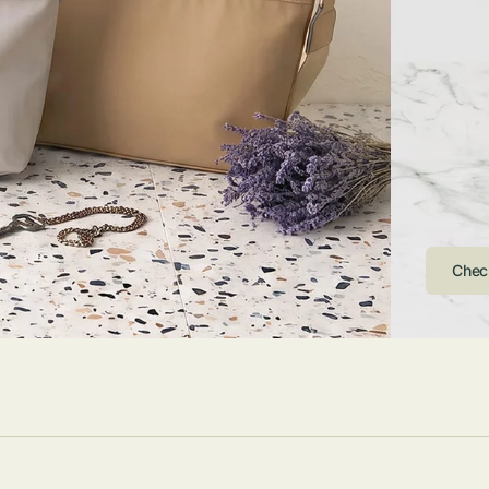
ストンバッグ
トール・ハッ
・グローブ
ュック
ガネ・サング
コバッグ・サ
ス・ルーペ
バッグ
ンカチ・ソッ
ス