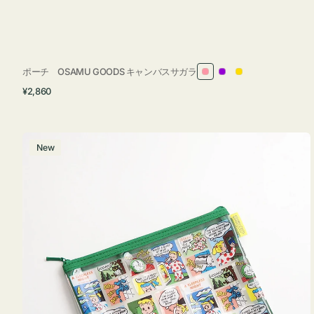
ポーチ OSAMU GOODS キャンバスサガラ
ピ
パ
イ
通
¥2,860
ン
ー
エ
常
ク
プ
ロ
価
ル
ー
格
ポ
New
ー
チ
フ
ラ
ッ
ト
OSAMU
GOODS
COMIC