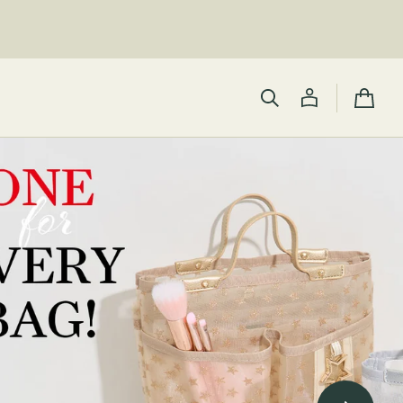
カ
ー
ト