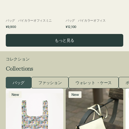
バッグ バイカラーオフィスミニ
バッグ バイカラーオフィス
通
通
¥9,900
¥12,100
常
常
価
価
もっと見る
格
格
コレクション
Collections
バッグ
ファッション
ウォレット ・ケース
ポ
エ
レ
New
New
コ
ザ
バ
ー
ッ
バ
グ
ッ
Ｓ
グ