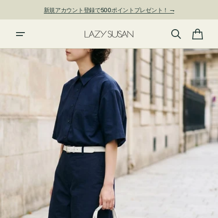
ン
新規アカウント登録で500ポイントプレゼント！ ⇁
ツ
に
進
カ
む
ー
ト