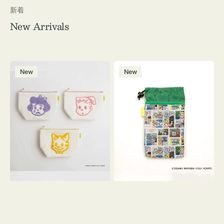
新着
New Arrivals
ポ
ボ
New
New
ー
ト
チ
ル
OSAMU
ケ
GOODS
ー
キ
ス
ャ
OSAMU
ン
GOODS
バ
COMIC
ス
サ
ガ
ラ