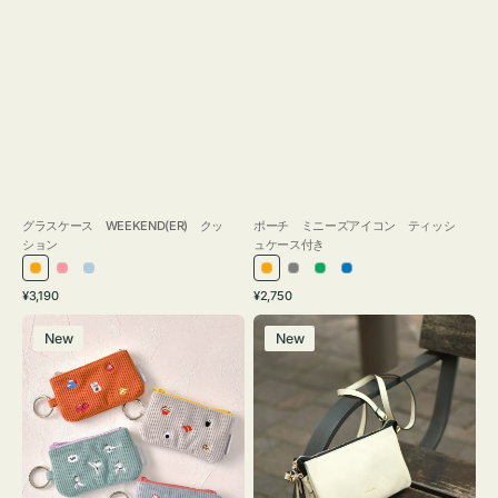
グラスケース WEEKEND(ER) クッ
ポーチ ミニーズアイコン ティッシ
ション
ュケース付き
オ
ピ
ラ
オ
グ
グ
ブ
通
通
¥3,190
¥2,750
レ
ン
イ
レ
レ
リ
ル
常
常
ポ
レ
ン
ク
ト
ン
ー
ー
ー
価
価
New
New
ー
ザ
ジ
ブ
ジ
ン
格
格
チ
ー
ル
ミ
バ
ー
ニ
ッ
ー
グ
ズ
タ
ア
ッ