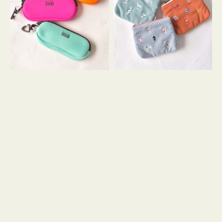
ス
ー
WEEKEND(ER)
ズ
ク
ア
ッ
イ
シ
コ
ョ
ン
ン
テ
ィ
ッ
シ
ュ
ケ
ー
ス
付
き