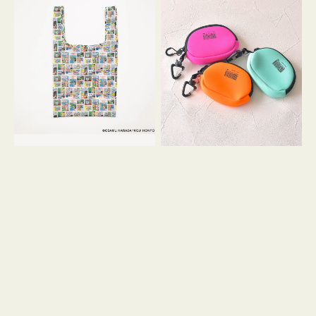
バ
ー
ッ
ム
グ
ポ
Ｓ
ー
OSAMU
チ
GOODS
WEEKEND(ER)
COMIC
ク
ッ
シ
ョ
ン
ミ
ニ