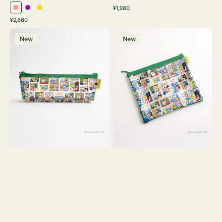
通
¥1,980
ピ
パ
イ
常
通
¥2,860
ン
ー
エ
価
常
ポ
ポ
格
ク
プ
ロ
価
New
New
ー
ー
ル
ー
格
チ
チ
ヨ
フ
コ
ラ
OSAMU
ッ
GOODS
ト
COMIC
OSAMU
GOODS
COMIC