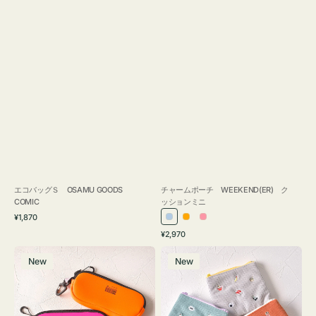
エコバッグＳ OSAMU GOODS
チャームポーチ WEEKEND(ER) ク
COMIC
ッションミニ
通
¥1,870
ラ
オ
ピ
常
通
¥2,970
イ
レ
ン
価
常
グ
ポ
格
ト
ン
ク
価
New
New
ラ
ー
ブ
ジ
格
ス
チ
ル
ケ
ミ
ー
ー
ニ