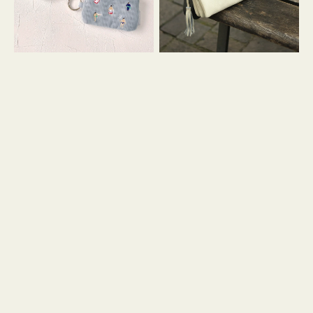
イ
セ
コ
ル
ン
シ
キ
ョ
ー
ル
リ
ダ
ン
ー
グ
付
き