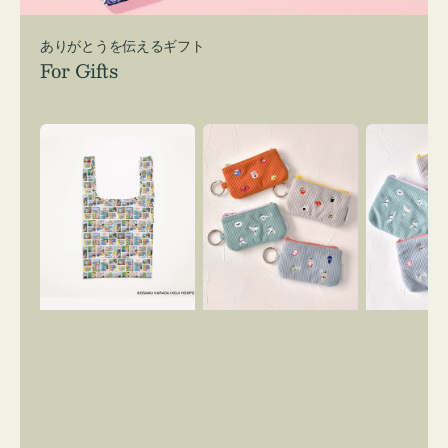
ありがとうを伝えるギフト
For Gifts
エ
ポ
ポ
コ
ー
ー
バ
チ
チ
ッ
ミ
ミ
グ
ニ
ニ
Ｓ
ー
ー
OSAMU
ズ
ズ
GOODS
ア
ア
COMIC
イ
イ
コ
コ
ン
ン
キ
テ
ー
ィ
リ
ッ
ン
シ