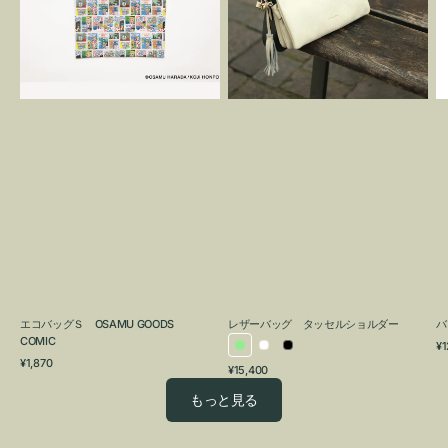
OSAMU
タ
GOODS
ッ
COMIC
セ
ル
シ
ョ
ル
ダ
ー
エコバッグＳ OSAMU GOODS
レザーバッグ タッセルショルダー
バ
COMIC
通
¥1
ラ
ホ
ブ
通
常
¥1,870
通
¥15,400
イ
ワ
ラ
常
価
常
価
格
ト
イ
ッ
もっと見る
価
格
グ
ト
ク
格
リ