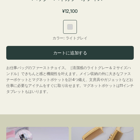
通
¥12,100
常
価
ラ
格
イ
カラー:
ライトグレイ
ト
グ
カートに追加する
レ
イ
お仕事バッグのファーストチョイス。［清潔感のライトグレー＆２サイズハ
ンドル］できちんと感と機能性を叶えます。メイン収納の外に大きなファス
ナーポケットとマグネットポケットを計4つ備え、文房具やガジェットなどお
仕事に必要なアイテムをすぐに取り出せます。マグネットポケットは11インチ
タブレットもはいります。