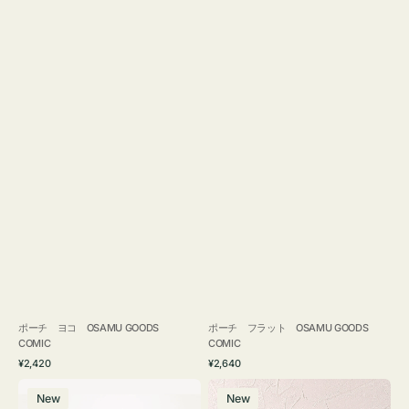
ポーチ ヨコ OSAMU GOODS
ポーチ フラット OSAMU GOODS
COMIC
COMIC
通
通
¥2,420
¥2,640
常
常
エ
チ
価
価
New
New
コ
ャ
格
格