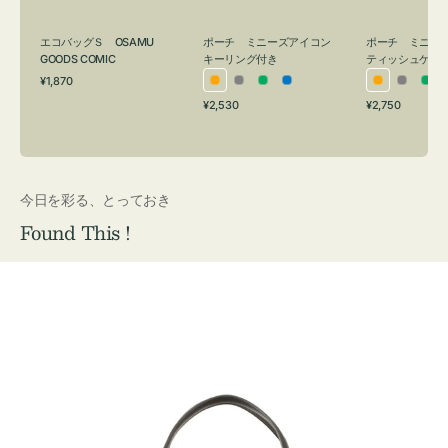
グ
ュ
付
ケ
エコバッグＳ OSAMU
ポーチ ミニーズアイコン
ポーチ ミニー
き
ー
GOODS COMIC
キーリング付き
ティッシュケー
通
ス
¥1,870
オ
グ
グ
ブ
オ
グ
グ
常
付
通
通
¥2,530
¥2,750
レ
レ
リ
ル
レ
レ
リ
価
常
常
き
格
ン
ー
ー
ー
ン
ー
ー
価
価
ジ
ン
ジ
ン
格
格
今日を彩る、とっておき
Found This !