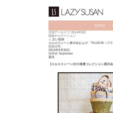
月別アーカイブ:
2014年9月
投稿ナビゲーション
←
古い投稿
エルエスシーン展示会および 「PLUG IN（プ
投稿日時:
2014年9月30日
投稿者:
lazysusan
返信
【エルエスシーン2015春夏コレクション展示