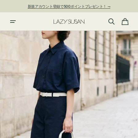
ン
新規アカウント登録で500ポイントプレゼント！ ⇁
ツ
に
進
カ
む
ー
ト