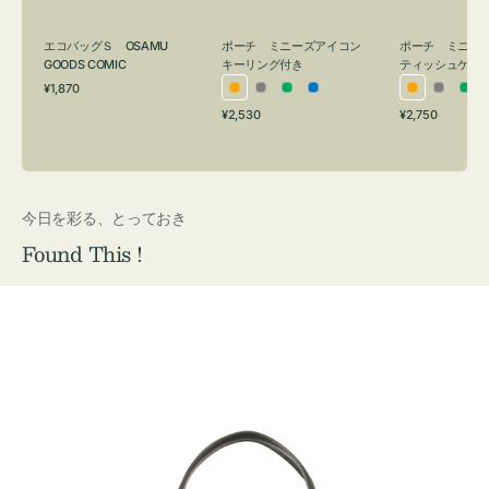
グ
ュ
付
ケ
エコバッグＳ OSAMU
ポーチ ミニーズアイコン
ポーチ ミニー
き
ー
GOODS COMIC
キーリング付き
ティッシュケー
通
ス
¥1,870
オ
グ
グ
ブ
オ
グ
グ
常
付
通
通
¥2,530
¥2,750
レ
レ
リ
ル
レ
レ
リ
価
常
常
き
格
ン
ー
ー
ー
ン
ー
ー
価
価
ジ
ン
ジ
ン
格
格
今日を彩る、とっておき
Found This !