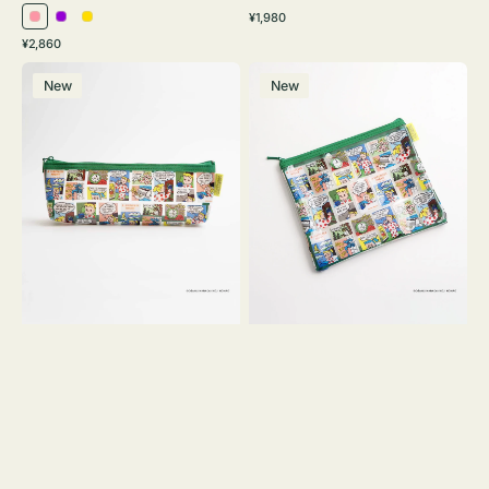
通
¥1,980
ピ
パ
イ
常
通
¥2,860
ン
ー
エ
価
常
ポ
ポ
格
ク
プ
ロ
価
New
New
ー
ー
ル
ー
格
チ
チ
ヨ
フ
コ
ラ
OSAMU
ッ
GOODS
ト
COMIC
OSAMU
GOODS
COMIC