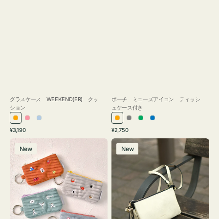
グラスケース WEEKEND(ER) クッ
ポーチ ミニーズアイコン ティッシ
ション
ュケース付き
オ
ピ
ラ
オ
グ
グ
ブ
通
通
¥3,190
¥2,750
レ
ン
イ
レ
レ
リ
ル
常
常
ポ
レ
ン
ク
ト
ン
ー
ー
ー
価
価
New
New
ー
ザ
ジ
ブ
ジ
ン
格
格
チ
ー
ル
ミ
バ
ー
ニ
ッ
ー
グ
ズ
タ
ア
ッ