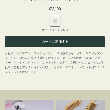
通
¥12,100
常
価
ラ
格
イ
カラー:
ライトグレイ
ト
グ
カートに追加する
レ
イ
お仕事バッグのファーストチョイス。［清潔感のライトグレー＆２サイズハ
ンドル］できちんと感と機能性を叶えます。メイン収納の外に大きなファス
ナーポケットとマグネットポケットを計4つ備え、文房具やガジェットなどお
仕事に必要なアイテムをすぐに取り出せます。マグネットポケットは11インチ
タブレットもはいります。