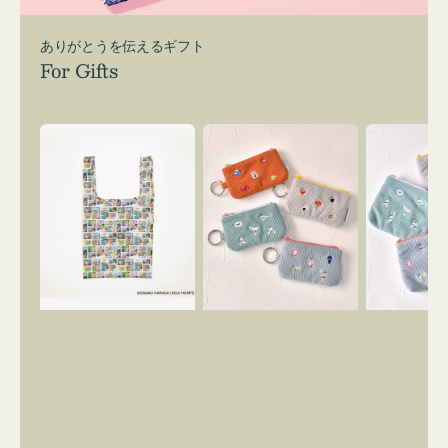
ありがとうを伝えるギフト
For Gifts
エ
ポ
ポ
コ
ー
ー
バ
チ
チ
ッ
ミ
ミ
グ
ニ
ニ
Ｓ
ー
ー
OSAMU
ズ
ズ
GOODS
ア
ア
COMIC
イ
イ
コ
コ
ン
ン
キ
テ
ー
ィ
リ
ッ
ン
シ