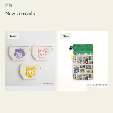
新着
New Arrivals
ポ
ボ
New
New
ー
ト
チ
ル
OSAMU
ケ
GOODS
ー
キ
ス
ャ
OSAMU
ン
GOODS
バ
COMIC
ス
サ
ガ
ラ