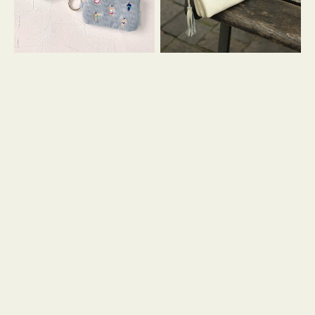
イ
セ
コ
ル
ン
シ
キ
ョ
ー
ル
リ
ダ
ン
ー
グ
付
き