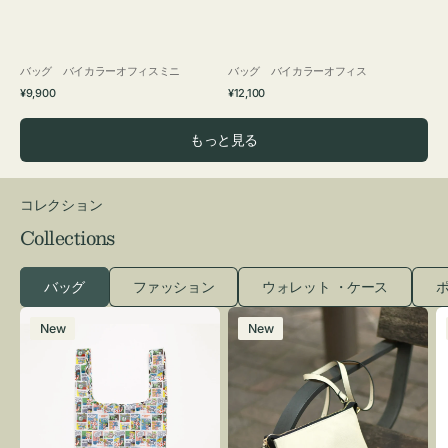
バッグ バイカラーオフィスミニ
バッグ バイカラーオフィス
通
通
¥9,900
¥12,100
常
常
価
価
もっと見る
格
格
コレクション
Collections
バッグ
ファッション
ウォレット ・ケース
ポ
エ
レ
New
New
コ
ザ
バ
ー
ッ
バ
グ
ッ
Ｓ
グ