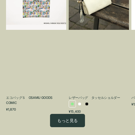
OSAMU
タ
GOODS
ッ
COMIC
セ
ル
シ
ョ
ル
ダ
ー
エコバッグＳ OSAMU GOODS
レザーバッグ タッセルショルダー
バ
COMIC
通
¥1
ラ
ホ
ブ
通
常
¥1,870
通
¥15,400
イ
ワ
ラ
常
価
常
価
格
ト
イ
ッ
もっと見る
価
格
グ
ト
ク
格
リ