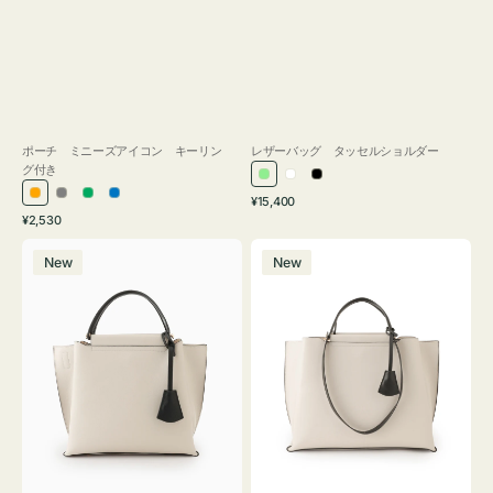
ポーチ ミニーズアイコン キーリン
レザーバッグ タッセルショルダー
グ付き
ラ
ホ
ブ
通
オ
グ
グ
ブ
¥15,400
イ
ワ
ラ
通
常
¥2,530
レ
レ
リ
ル
ト
イ
ッ
常
価
バ
バ
ン
ー
ー
ー
グ
ト
ク
価
格
New
New
ッ
ッ
ジ
ン
格
リ
グ
グ
ー
バ
バ
ン
イ
イ
カ
カ
ラ
ラ
ー
ー
オ
オ
フ
フ
ィ
ィ