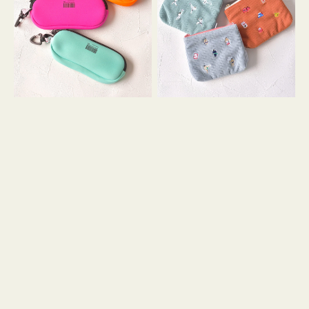
ス
ー
WEEKEND(ER)
ズ
ク
ア
ッ
イ
シ
コ
ョ
ン
ン
テ
ィ
ッ
シ
ュ
ケ
ー
ス
付
き