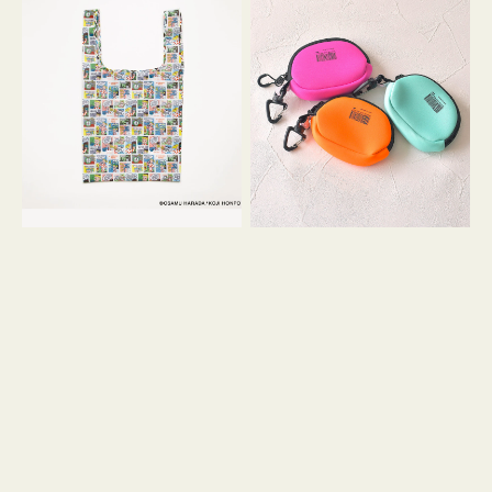
バ
ー
ッ
ム
グ
ポ
Ｓ
ー
OSAMU
チ
GOODS
WEEKEND(ER)
COMIC
ク
ッ
シ
ョ
ン
ミ
ニ