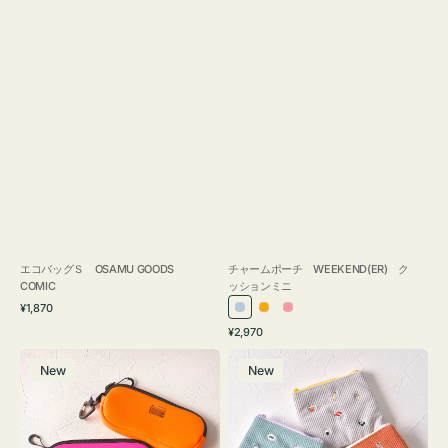
エコバッグＳ OSAMU GOODS
チャームポーチ WEEKEND(ER) ク
COMIC
ッションミニ
通
¥1,870
ラ
オ
ピ
常
通
¥2,970
イ
レ
ン
価
常
グ
ポ
格
ト
ン
ク
価
New
New
ラ
ー
ブ
ジ
格
ス
チ
ル
ケ
ミ
ー
ー
ニ