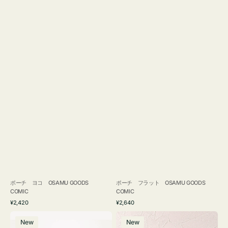
ポーチ ヨコ OSAMU GOODS
ポーチ フラット OSAMU GOODS
COMIC
COMIC
通
通
¥2,420
¥2,640
常
常
エ
チ
価
価
New
New
コ
ャ
格
格