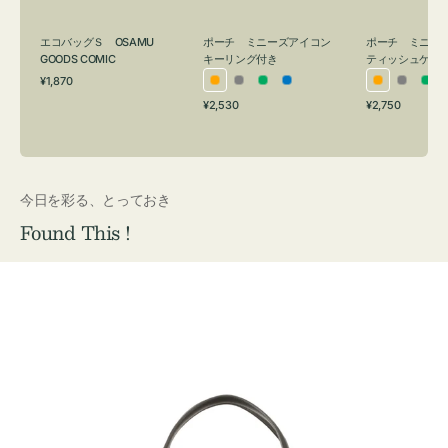
グ
ュ
付
ケ
エコバッグＳ OSAMU
ポーチ ミニーズアイコン
ポーチ ミニー
き
ー
GOODS COMIC
キーリング付き
ティッシュケー
通
ス
¥1,870
オ
グ
グ
ブ
オ
グ
グ
常
付
通
通
¥2,530
¥2,750
レ
レ
リ
ル
レ
レ
リ
価
常
常
き
格
ン
ー
ー
ー
ン
ー
ー
価
価
ジ
ン
ジ
ン
格
格
今日を彩る、とっておき
Found This !