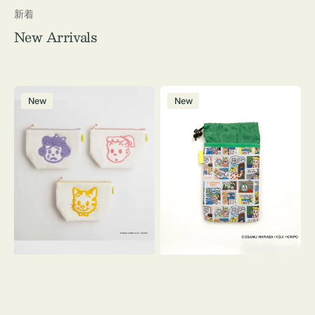
新着
New Arrivals
ポ
ボ
New
New
ー
ト
チ
ル
OSAMU
ケ
GOODS
ー
キ
ス
ャ
OSAMU
ン
GOODS
バ
COMIC
ス
サ
ガ
ラ