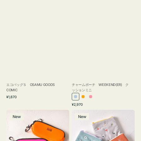
エコバッグＳ OSAMU GOODS
チャームポーチ WEEKEND(ER) ク
COMIC
ッションミニ
通
¥1,870
ラ
オ
ピ
常
通
¥2,970
イ
レ
ン
価
常
グ
ポ
格
ト
ン
ク
価
New
New
ラ
ー
ブ
ジ
格
ス
チ
ル
ケ
ミ
ー
ー
ニ