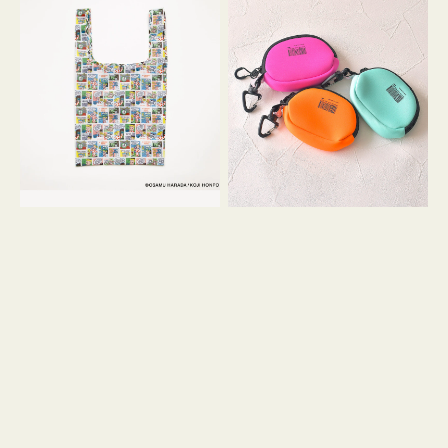
バ
ー
ッ
ム
グ
ポ
Ｓ
ー
OSAMU
チ
GOODS
WEEKEND(ER)
COMIC
ク
ッ
シ
ョ
ン
ミ
ニ