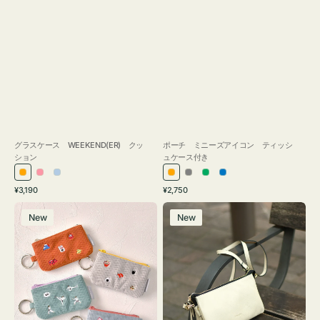
グラスケース WEEKEND(ER) クッ
ポーチ ミニーズアイコン ティッシ
ション
ュケース付き
オ
ピ
ラ
オ
グ
グ
ブ
通
通
¥3,190
¥2,750
レ
ン
イ
レ
レ
リ
ル
常
常
ポ
レ
ン
ク
ト
ン
ー
ー
ー
価
価
New
New
ー
ザ
ジ
ブ
ジ
ン
格
格
チ
ー
ル
ミ
バ
ー
ニ
ッ
ー
グ
ズ
タ
ア
ッ