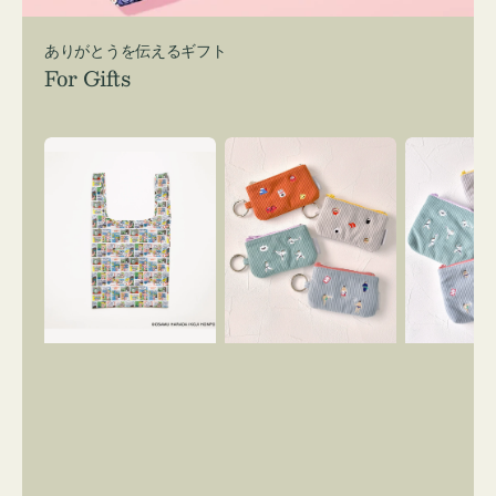
ありがとうを伝えるギフト
For Gifts
エ
ポ
ポ
コ
ー
ー
バ
チ
チ
ッ
ミ
ミ
グ
ニ
ニ
Ｓ
ー
ー
OSAMU
ズ
ズ
GOODS
ア
ア
COMIC
イ
イ
コ
コ
ン
ン
キ
テ
ー
ィ
リ
ッ
ン
シ