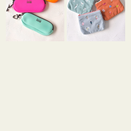
ス
ー
WEEKEND(ER)
ズ
ク
ア
ッ
イ
シ
コ
ョ
ン
ン
テ
ィ
ッ
シ
ュ
ケ
ー
ス
付
き