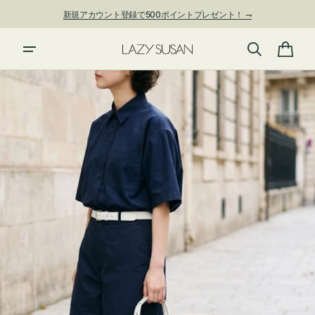
ン
新規アカウント登録で500ポイントプレゼント！ ⇁
ツ
に
進
カ
む
ー
ト