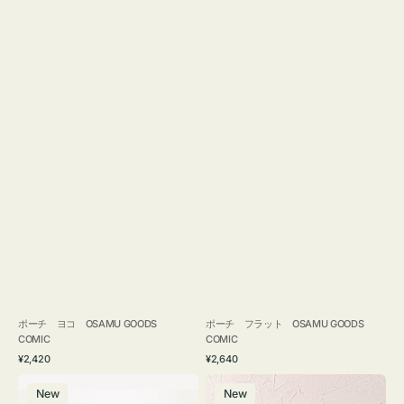
ポーチ ヨコ OSAMU GOODS
ポーチ フラット OSAMU GOODS
COMIC
COMIC
通
通
¥2,420
¥2,640
常
常
エ
チ
価
価
New
New
コ
ャ
格
格