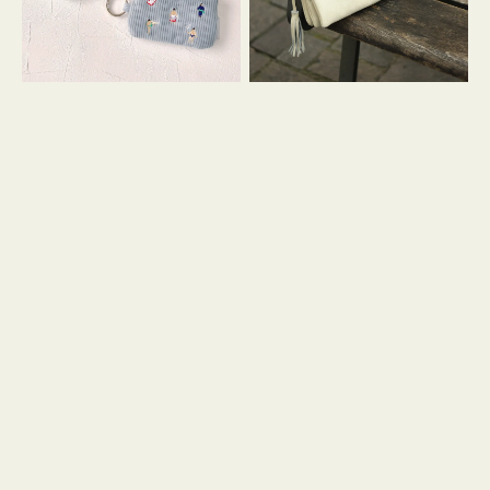
イ
セ
コ
ル
ン
シ
キ
ョ
ー
ル
リ
ダ
ン
ー
グ
付
き