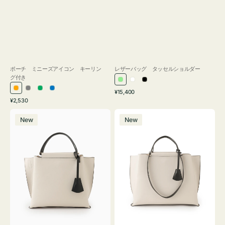
ポーチ ミニーズアイコン キーリン
レザーバッグ タッセルショルダー
グ付き
ラ
ホ
ブ
通
オ
グ
グ
ブ
¥15,400
イ
ワ
ラ
通
常
¥2,530
レ
レ
リ
ル
ト
イ
ッ
常
価
バ
バ
ン
ー
ー
ー
グ
ト
ク
価
格
New
New
ッ
ッ
ジ
ン
格
リ
グ
グ
ー
バ
バ
ン
イ
イ
カ
カ
ラ
ラ
ー
ー
オ
オ
フ
フ
ィ
ィ