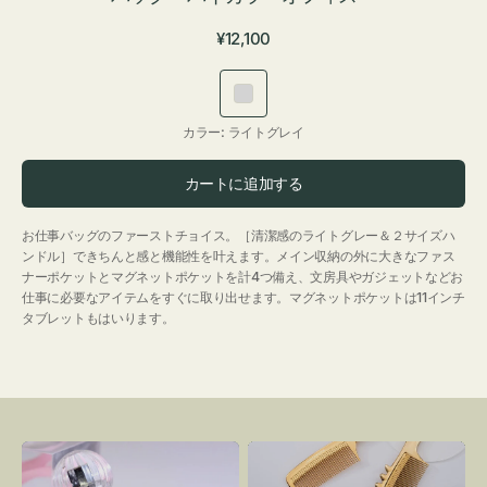
通
¥12,100
常
価
ラ
格
イ
カラー:
ライトグレイ
ト
グ
カートに追加する
レ
イ
お仕事バッグのファーストチョイス。［清潔感のライトグレー＆２サイズハ
ンドル］できちんと感と機能性を叶えます。メイン収納の外に大きなファス
ナーポケットとマグネットポケットを計4つ備え、文房具やガジェットなどお
仕事に必要なアイテムをすぐに取り出せます。マグネットポケットは11インチ
タブレットもはいります。