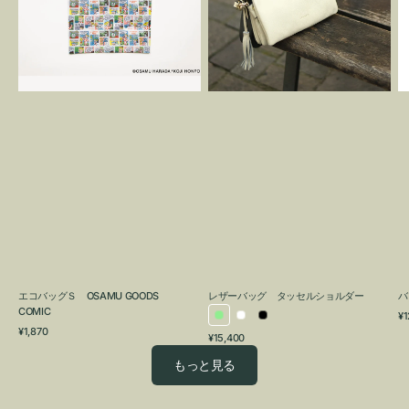
OSAMU
タ
GOODS
ッ
COMIC
セ
ル
シ
ョ
ル
ダ
ー
エコバッグＳ OSAMU GOODS
レザーバッグ タッセルショルダー
バ
COMIC
通
¥1
ラ
ホ
ブ
通
常
¥1,870
通
¥15,400
イ
ワ
ラ
常
価
常
価
格
ト
イ
ッ
もっと見る
価
格
グ
ト
ク
格
リ