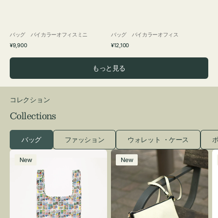
バッグ バイカラーオフィスミニ
バッグ バイカラーオフィス
通
通
¥9,900
¥12,100
常
常
価
価
もっと見る
格
格
コレクション
Collections
バッグ
ファッション
ウォレット ・ケース
ポ
エ
レ
New
New
コ
ザ
バ
ー
ッ
バ
グ
ッ
Ｓ
グ