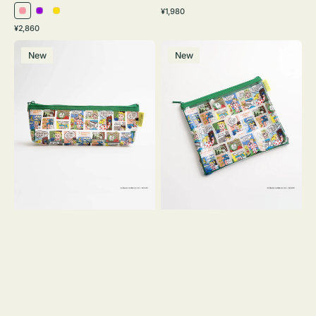
通
¥1,980
ピ
パ
イ
常
通
¥2,860
ン
ー
エ
価
常
ポ
ポ
格
ク
プ
ロ
価
New
New
ー
ー
ル
ー
格
チ
チ
ヨ
フ
コ
ラ
OSAMU
ッ
GOODS
ト
COMIC
OSAMU
GOODS
COMIC