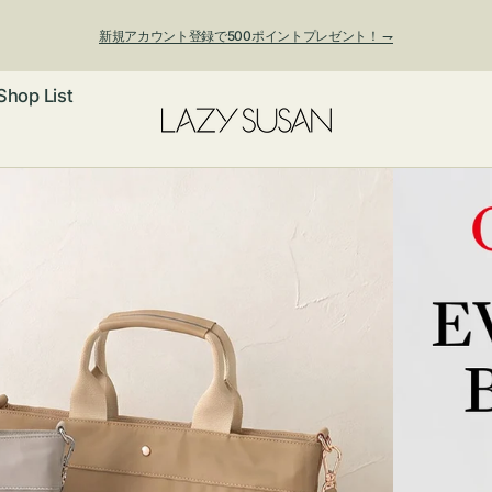
新規アカウント登録で500ポイントプレゼント！ ⇁
Shop List
夏季休業および発送停止について
ックレス
アス・イヤー
フ
ートバッグ
ング
ョルダーバッ
ッグチャー
レスレット・
・キーホルダ
ングル
マートフォン
ローチ
シェット
エア
ンドバッグ
子・ファン