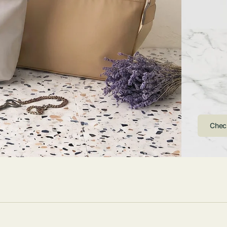
ストンバッグ
トール・ハッ
・グローブ
ュック
ガネ・サング
コバッグ・サ
ス・ルーペ
バッグ
ンカチ・ソッ
ス
Arri