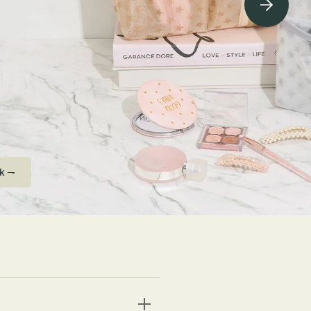
ving Soon⇁