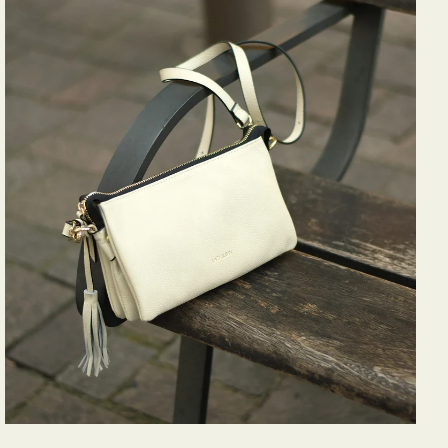
バ
ッ
グ
タ
ッ
セ
ル
シ
ョ
ル
ダ
ー