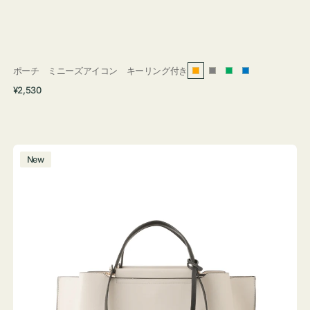
ポーチ ミニーズアイコン キーリング付き
オ
グ
グ
ブ
通
¥2,530
レ
レ
リ
ル
常
ン
ー
ー
ー
価
ジ
ン
格
バ
New
ッ
グ
バ
イ
カ
ラ
ー
オ
フ