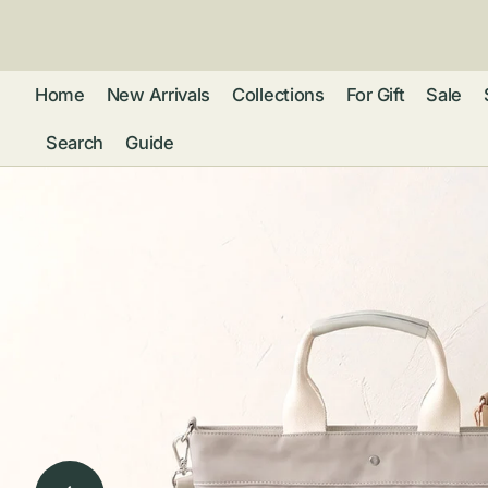
ン
ツ
に
進
Home
New Arrivals
Collections
For Gift
Sale
む
Search
Guide
フレグランス
アクセサリー
ネ
リストウォッチ
ピ
カ
バッグ
ト
リ
ファッション
シ
バ
ブ
グ
ム
ウォレット・革
バ
ー
小物
ス
ブ
ポ
ウ
ポーチ ・ メガ
ネケース・マル
ハ
扇