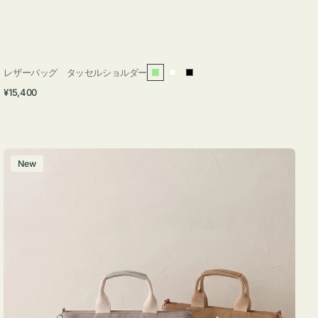
レザーバッグ タッセルショルダー
ラ
ホ
ブ
通
¥15,400
イ
ワ
ラ
常
ト
イ
ッ
価
グ
ト
ク
格
リ
バ
New
ー
ッ
ン
グ
ナ
イ
ロ
ン
フ
ナ
２