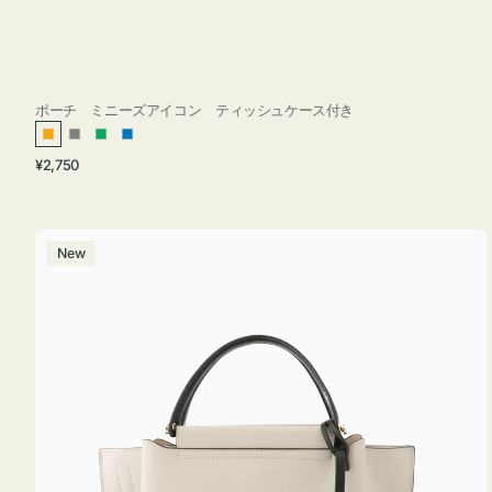
ポーチ ミニーズアイコン ティッシュケース付き
オ
グ
グ
ブ
通
¥2,750
レ
レ
リ
ル
常
ン
ー
ー
ー
価
ジ
ン
格
バ
New
ッ
グ
バ
イ
カ
ラ
ー
オ
フ