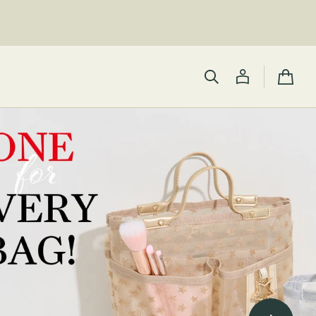
カ
ー
ト