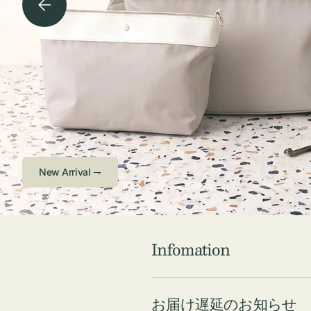
チケース他
ボ
ス
コスメ
ト
リ
ジュエリーボッ
メ
エ
クス ・ケース
ラ
ブ
インテリア
傘
ハ
ク
Check ⇁
Infomation
お届け遅延のお知らせ