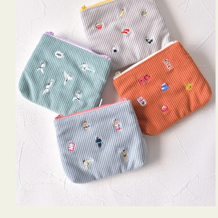
ミ
ニ
ー
ズ
ア
イ
コ
ン
テ
ィ
ッ
シ
ュ
ケ
ー
ス
付
き