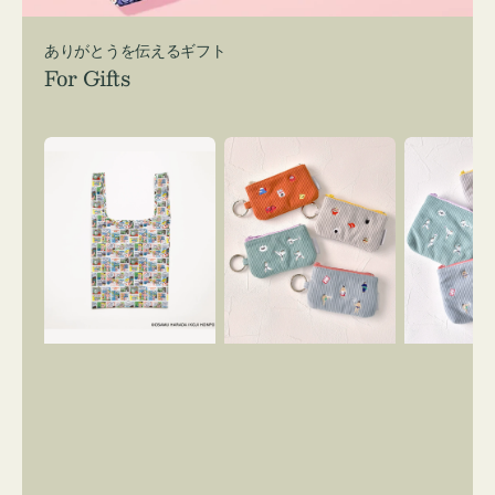
ありがとうを伝えるギフト
For Gifts
エ
ポ
ポ
コ
ー
ー
バ
チ
チ
ッ
ミ
ミ
グ
ニ
ニ
Ｓ
ー
ー
OSAMU
ズ
ズ
GOODS
ア
ア
COMIC
イ
イ
コ
コ
ン
ン
キ
テ
ー
ィ
リ
ッ
ン
シ