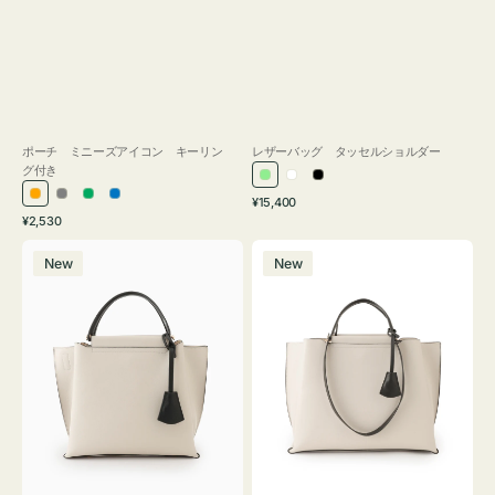
ポーチ ミニーズアイコン キーリン
レザーバッグ タッセルショルダー
グ付き
ラ
ホ
ブ
通
オ
グ
グ
ブ
¥15,400
イ
ワ
ラ
通
常
¥2,530
レ
レ
リ
ル
ト
イ
ッ
常
価
バ
バ
ン
ー
ー
ー
グ
ト
ク
価
格
New
New
ッ
ッ
ジ
ン
格
リ
グ
グ
ー
バ
バ
ン
イ
イ
カ
カ
ラ
ラ
ー
ー
オ
オ
フ
フ
ィ
ィ