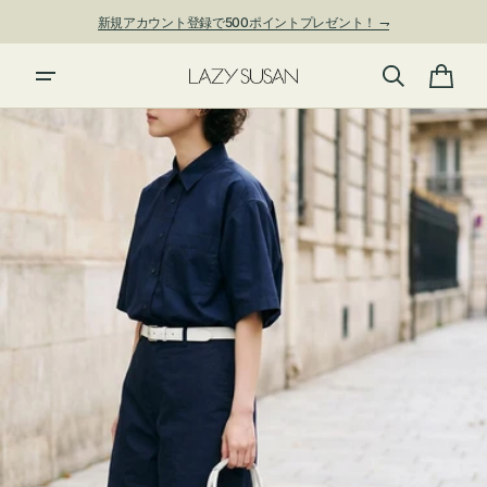
ン
新規アカウント登録で500ポイントプレゼント！ ⇁
ツ
に
進
カ
む
ー
ト