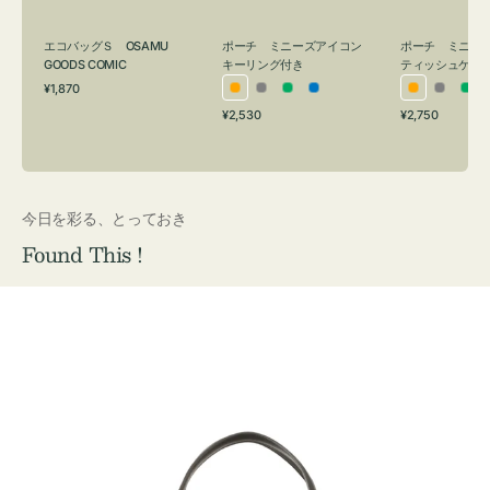
グ
ュ
付
ケ
エコバッグＳ OSAMU
ポーチ ミニーズアイコン
ポーチ ミニー
き
ー
GOODS COMIC
キーリング付き
ティッシュケー
通
ス
¥1,870
オ
グ
グ
ブ
オ
グ
グ
常
付
通
通
¥2,530
¥2,750
レ
レ
リ
ル
レ
レ
リ
価
常
常
き
格
ン
ー
ー
ー
ン
ー
ー
価
価
ジ
ン
ジ
ン
格
格
今日を彩る、とっておき
Found This !