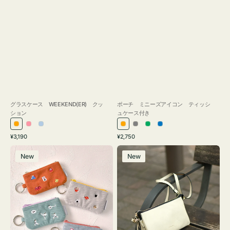
グラスケース WEEKEND(ER) クッ
ポーチ ミニーズアイコン ティッシ
ション
ュケース付き
オ
ピ
ラ
オ
グ
グ
ブ
通
通
¥3,190
¥2,750
レ
ン
イ
レ
レ
リ
ル
常
常
ポ
レ
ン
ク
ト
ン
ー
ー
ー
価
価
New
New
ー
ザ
ジ
ブ
ジ
ン
格
格
チ
ー
ル
ミ
バ
ー
ニ
ッ
ー
グ
ズ
タ
ア
ッ