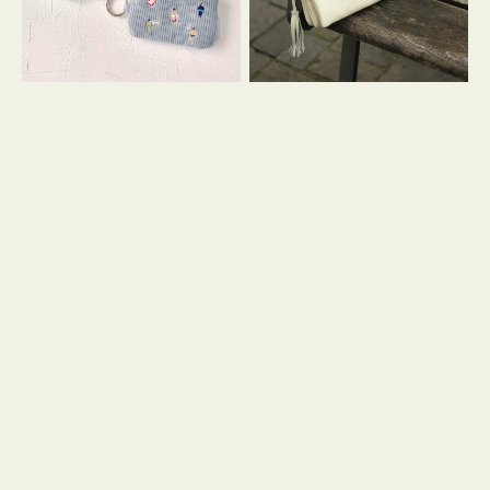
イ
セ
コ
ル
ン
シ
キ
ョ
ー
ル
リ
ダ
ン
ー
グ
付
き