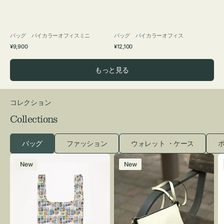
バッグ バイカラーオフィスミニ
バッグ バイカラーオフィス
通
通
¥9,900
¥12,100
常
常
価
価
もっと見る
格
格
コレクション
Collections
バッグ
ファッション
ウォレット ・ケース
ポ
エ
レ
New
New
コ
ザ
バ
ー
ッ
バ
グ
ッ
Ｓ
グ