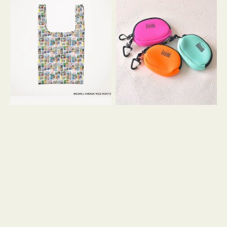
バ
ー
ッ
ム
グ
ポ
Ｓ
ー
OSAMU
チ
GOODS
WEEKEND(ER)
COMIC
ク
ッ
シ
ョ
ン
ミ
ニ