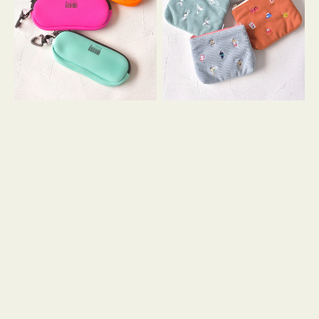
ス
ー
WEEKEND(ER)
ズ
ク
ア
ッ
イ
シ
コ
ョ
ン
ン
テ
ィ
ッ
シ
ュ
ケ
ー
ス
付
き