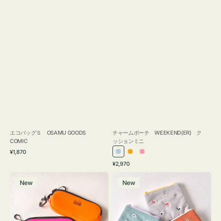
エコバッグＳ OSAMU GOODS
チャームポーチ WEEKEND(ER) ク
COMIC
ッションミニ
通
¥1,870
ラ
オ
ピ
常
通
¥2,970
イ
レ
ン
価
常
グ
ポ
格
ト
ン
ク
価
New
New
ラ
ー
ブ
ジ
格
ス
チ
ル
ケ
ミ
ー
ー
ニ