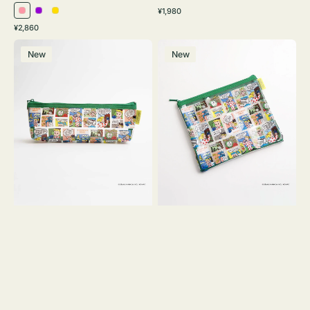
通
¥1,980
ピ
パ
イ
常
通
¥2,860
ン
ー
エ
価
常
ポ
ポ
格
ク
プ
ロ
価
New
New
ー
ー
ル
ー
格
チ
チ
ヨ
フ
コ
ラ
OSAMU
ッ
GOODS
ト
COMIC
OSAMU
GOODS
COMIC