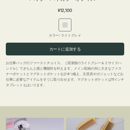
通
¥12,100
常
価
ラ
格
イ
カラー:
ライトグレイ
ト
グ
カートに追加する
レ
イ
お仕事バッグのファーストチョイス。［清潔感のライトグレー＆２サイズハ
ンドル］できちんと感と機能性を叶えます。メイン収納の外に大きなファス
ナーポケットとマグネットポケットを計4つ備え、文房具やガジェットなどお
仕事に必要なアイテムをすぐに取り出せます。マグネットポケットは11インチ
タブレットもはいります。