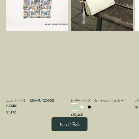
OSAMU
タ
GOODS
ッ
COMIC
セ
ル
シ
ョ
ル
ダ
ー
エコバッグＳ OSAMU GOODS
レザーバッグ タッセルショルダー
バ
COMIC
通
¥1
ラ
ホ
ブ
通
常
¥1,870
通
¥15,400
イ
ワ
ラ
常
価
常
価
格
ト
イ
ッ
もっと見る
価
格
グ
ト
ク
格
リ