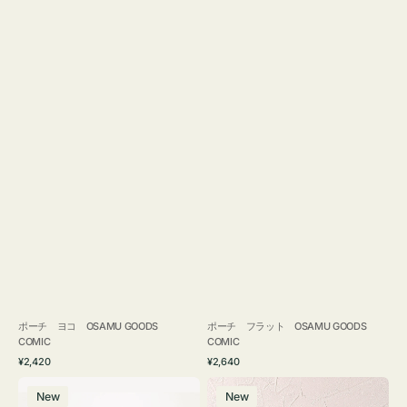
ポーチ ヨコ OSAMU GOODS
ポーチ フラット OSAMU GOODS
COMIC
COMIC
通
通
¥2,420
¥2,640
常
常
エ
チ
価
価
New
New
コ
ャ
格
格