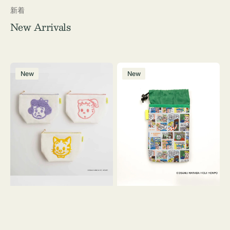
新着
New Arrivals
ポ
ボ
New
New
ー
ト
チ
ル
OSAMU
ケ
GOODS
ー
キ
ス
ャ
OSAMU
ン
GOODS
バ
COMIC
ス
サ
ガ
ラ