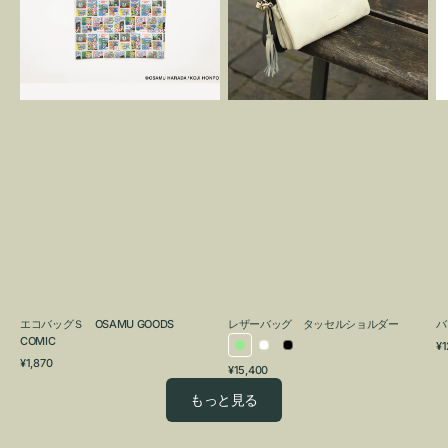
OSAMU
タ
GOODS
ッ
COMIC
セ
ル
シ
ョ
ル
ダ
ー
エコバッグＳ OSAMU GOODS
レザーバッグ タッセルショルダー
バ
COMIC
通
¥1
ラ
ホ
ブ
通
常
¥1,870
通
¥15,400
イ
ワ
ラ
常
価
常
価
格
ト
イ
ッ
もっと見る
価
格
グ
ト
ク
格
リ