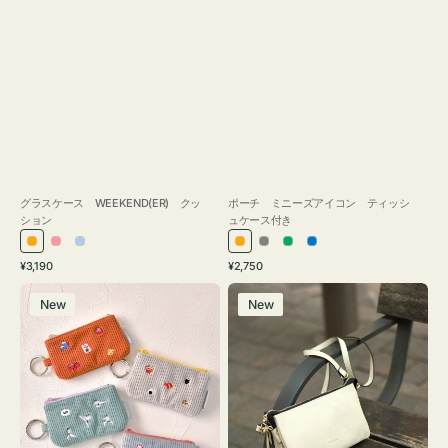
グラスケース WEEKEND(ER) クッ
ポーチ ミニーズアイコン ティッシ
ション
ュケース付き
オ
ピ
ラ
オ
グ
グ
ブ
通
通
¥3,190
¥2,750
レ
ン
イ
レ
レ
リ
ル
常
常
ポ
レ
ン
ク
ト
ン
ー
ー
ー
価
価
New
New
ー
ザ
ジ
ブ
ジ
ン
格
格
チ
ー
ル
ミ
バ
ー
ニ
ッ
ー
グ
ズ
タ
ア
ッ