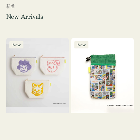
新着
New Arrivals
ポ
ボ
New
New
ー
ト
チ
ル
OSAMU
ケ
GOODS
ー
キ
ス
ャ
OSAMU
ン
GOODS
バ
COMIC
ス
サ
ガ
ラ