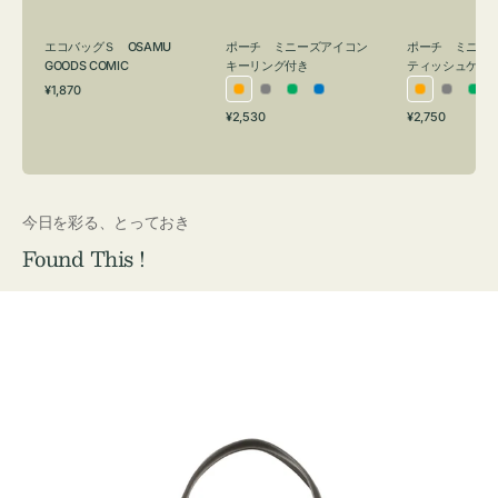
グ
ュ
付
ケ
エコバッグＳ OSAMU
ポーチ ミニーズアイコン
ポーチ ミニー
き
ー
GOODS COMIC
キーリング付き
ティッシュケー
通
ス
¥1,870
オ
グ
グ
ブ
オ
グ
グ
常
付
通
通
¥2,530
¥2,750
レ
レ
リ
ル
レ
レ
リ
価
常
常
き
格
ン
ー
ー
ー
ン
ー
ー
価
価
ジ
ン
ジ
ン
格
格
今日を彩る、とっておき
Found This !