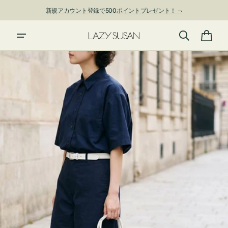
ン
新規アカウント登録で500ポイントプレゼント！ ⇁
ツ
に
進
カ
む
ー
ト