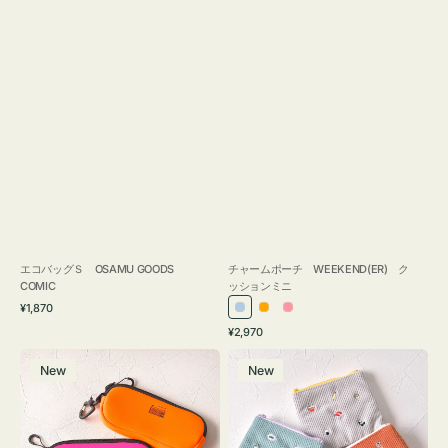
エコバッグＳ OSAMU GOODS
チャームポーチ WEEKEND(ER) ク
COMIC
ッションミニ
通
¥1,870
ラ
オ
ピ
常
通
¥2,970
イ
レ
ン
価
常
グ
ポ
格
ト
ン
ク
価
New
New
ラ
ー
ブ
ジ
格
ス
チ
ル
ケ
ミ
ー
ー
ニ