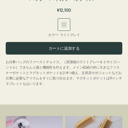
通
¥12,100
常
価
ラ
格
イ
カラー:
ライトグレイ
ト
グ
カートに追加する
レ
イ
お仕事バッグのファーストチョイス。［清潔感のライトグレー＆２サイズハ
ンドル］できちんと感と機能性を叶えます。メイン収納の外に大きなファス
ナーポケットとマグネットポケットを計4つ備え、文房具やガジェットなどお
仕事に必要なアイテムをすぐに取り出せます。マグネットポケットは11インチ
タブレットもはいります。