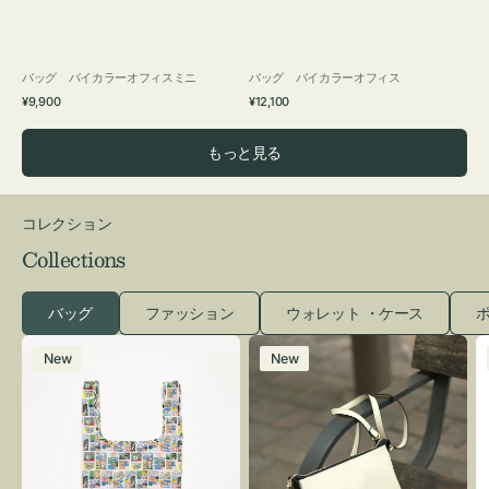
バッグ バイカラーオフィスミニ
バッグ バイカラーオフィス
通
通
¥9,900
¥12,100
常
常
価
価
もっと見る
格
格
コレクション
Collections
バッグ
ファッション
ウォレット ・ケース
ポ
エ
レ
New
New
コ
ザ
バ
ー
ッ
バ
グ
ッ
Ｓ
グ