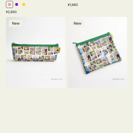
通
¥1,980
ピ
パ
イ
常
通
¥2,860
ン
ー
エ
価
常
ポ
ポ
格
ク
プ
ロ
価
New
New
ー
ー
ル
ー
格
チ
チ
ヨ
フ
コ
ラ
OSAMU
ッ
GOODS
ト
COMIC
OSAMU
GOODS
COMIC