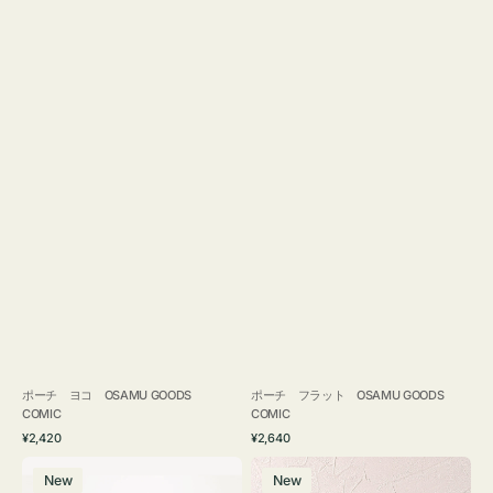
ポーチ ヨコ OSAMU GOODS
ポーチ フラット OSAMU GOODS
COMIC
COMIC
通
通
¥2,420
¥2,640
常
常
エ
チ
価
価
New
New
コ
ャ
格
格