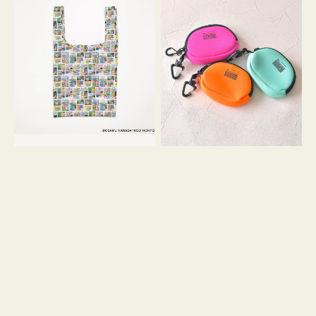
バ
ー
ッ
ム
グ
ポ
Ｓ
ー
OSAMU
チ
GOODS
WEEKEND(ER)
COMIC
ク
ッ
シ
ョ
ン
ミ
ニ