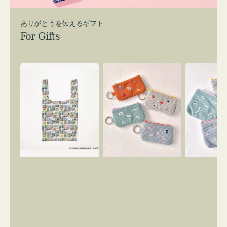
ありがとうを伝えるギフト
For Gifts
エ
ポ
ポ
コ
ー
ー
バ
チ
チ
ッ
ミ
ミ
グ
ニ
ニ
Ｓ
ー
ー
OSAMU
ズ
ズ
GOODS
ア
ア
COMIC
イ
イ
コ
コ
ン
ン
キ
テ
ー
ィ
リ
ッ
ン
シ