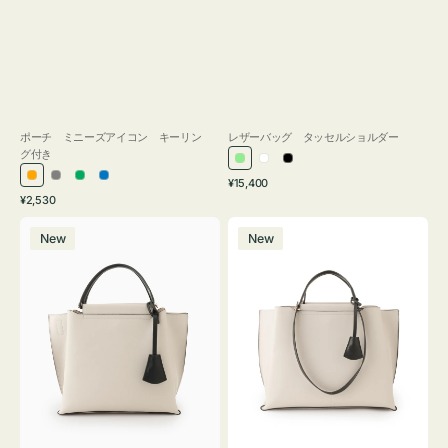
ポーチ ミニーズアイコン キーリン
レザーバッグ タッセルショルダー
グ付き
ラ
ホ
ブ
通
オ
グ
グ
ブ
¥15,400
イ
ワ
ラ
通
常
¥2,530
レ
レ
リ
ル
ト
イ
ッ
常
価
バ
バ
ン
ー
ー
ー
グ
ト
ク
価
格
New
New
ッ
ッ
ジ
ン
格
リ
グ
グ
ー
バ
バ
ン
イ
イ
カ
カ
ラ
ラ
ー
ー
オ
オ
フ
フ
ィ
ィ