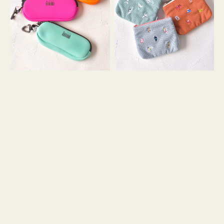
ス
ー
WEEKEND(ER)
ズ
ク
ア
ッ
イ
シ
コ
ョ
ン
ン
テ
ィ
ッ
シ
ュ
ケ
ー
ス
付
き