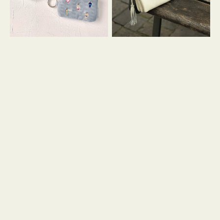
イ
セ
コ
ル
ン
シ
キ
ョ
ー
ル
リ
ダ
ン
ー
グ
付
き