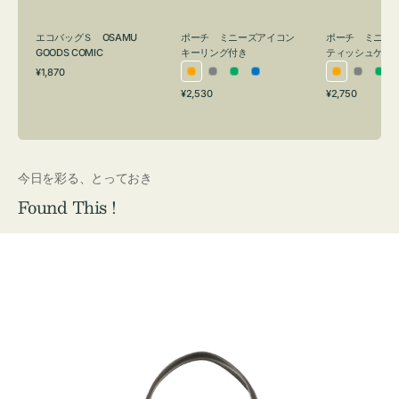
グ
ュ
付
ケ
エコバッグＳ OSAMU
ポーチ ミニーズアイコン
ポーチ ミニー
き
ー
GOODS COMIC
キーリング付き
ティッシュケー
通
ス
¥1,870
オ
グ
グ
ブ
オ
グ
グ
常
付
通
通
¥2,530
¥2,750
レ
レ
リ
ル
レ
レ
リ
価
常
常
き
格
ン
ー
ー
ー
ン
ー
ー
価
価
ジ
ン
ジ
ン
格
格
今日を彩る、とっておき
Found This !