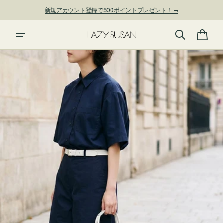
ン
新規アカウント登録で500ポイントプレゼント！ ⇁
ツ
に
進
カ
む
ー
ト