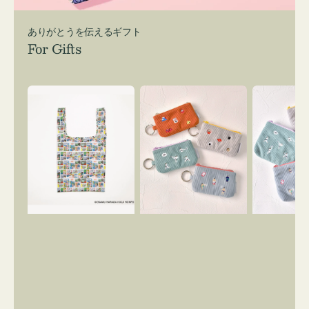
ありがとうを伝えるギフト
For Gifts
エ
ポ
ポ
コ
ー
ー
バ
チ
チ
ッ
ミ
ミ
グ
ニ
ニ
Ｓ
ー
ー
OSAMU
ズ
ズ
GOODS
ア
ア
COMIC
イ
イ
コ
コ
ン
ン
キ
テ
ー
ィ
リ
ッ
ン
シ