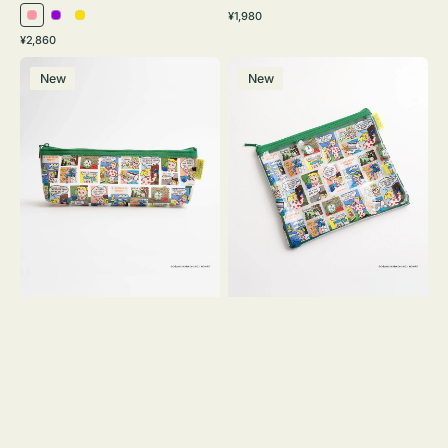
通
¥1,980
ピ
パ
イ
常
通
¥2,860
ン
ー
エ
価
常
ポ
ポ
格
ク
プ
ロ
価
New
New
ー
ー
ル
ー
格
チ
チ
ヨ
フ
コ
ラ
OSAMU
ッ
GOODS
ト
COMIC
OSAMU
GOODS
COMIC