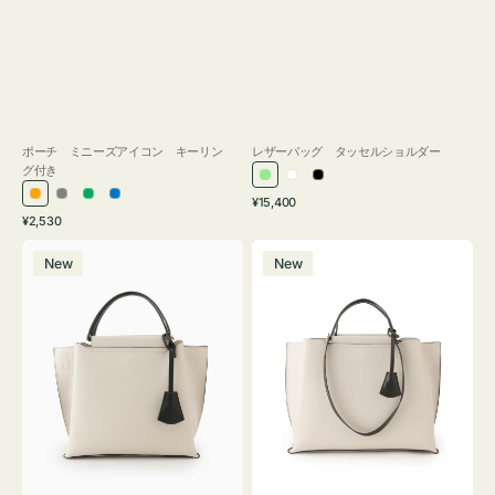
ポーチ ミニーズアイコン キーリン
レザーバッグ タッセルショルダー
グ付き
ラ
ホ
ブ
通
オ
グ
グ
ブ
¥15,400
イ
ワ
ラ
通
常
¥2,530
レ
レ
リ
ル
ト
イ
ッ
常
価
バ
バ
ン
ー
ー
ー
グ
ト
ク
価
格
New
New
ッ
ッ
ジ
ン
格
リ
グ
グ
ー
バ
バ
ン
イ
イ
カ
カ
ラ
ラ
ー
ー
オ
オ
フ
フ
ィ
ィ