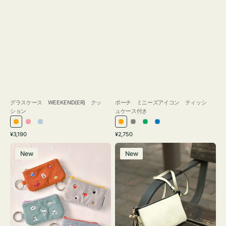
グラスケース WEEKEND(ER) クッ
ポーチ ミニーズアイコン ティッシ
ション
ュケース付き
オ
ピ
ラ
オ
グ
グ
ブ
通
通
¥3,190
¥2,750
レ
ン
イ
レ
レ
リ
ル
常
常
ポ
レ
ン
ク
ト
ン
ー
ー
ー
価
価
New
New
ー
ザ
ジ
ブ
ジ
ン
格
格
チ
ー
ル
ミ
バ
ー
ニ
ッ
ー
グ
ズ
タ
ア
ッ