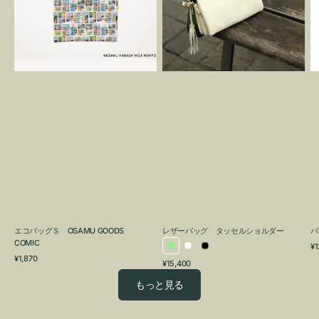
OSAMU
タ
GOODS
ッ
COMIC
セ
ル
シ
ョ
ル
ダ
ー
エコバッグＳ OSAMU GOODS
レザーバッグ タッセルショルダー
バ
COMIC
通
¥1
ラ
ホ
ブ
通
常
¥1,870
通
¥15,400
イ
ワ
ラ
常
価
常
価
格
ト
イ
ッ
もっと見る
価
格
グ
ト
ク
格
リ