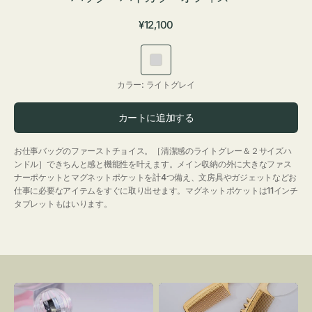
通
¥12,100
常
価
ラ
格
イ
カラー:
ライトグレイ
ト
グ
カートに追加する
レ
イ
お仕事バッグのファーストチョイス。［清潔感のライトグレー＆２サイズハ
ンドル］できちんと感と機能性を叶えます。メイン収納の外に大きなファス
ナーポケットとマグネットポケットを計4つ備え、文房具やガジェットなどお
仕事に必要なアイテムをすぐに取り出せます。マグネットポケットは11インチ
タブレットもはいります。