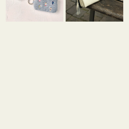
イ
セ
コ
ル
ン
シ
キ
ョ
ー
ル
リ
ダ
ン
ー
グ
付
き