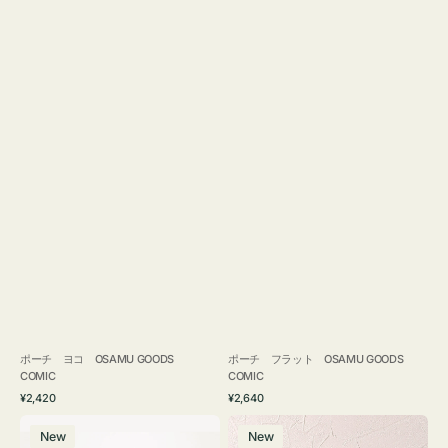
ポーチ ヨコ OSAMU GOODS
ポーチ フラット OSAMU GOODS
COMIC
COMIC
通
通
¥2,420
¥2,640
常
常
エ
チ
価
価
New
New
コ
ャ
格
格