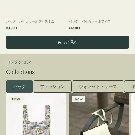
バッグ バイカラーオフィスミニ
バッグ バイカラーオフィス
通
通
¥9,900
¥12,100
常
常
価
価
もっと見る
格
格
コレクション
Collections
バッグ
ファッション
ウォレット ・ケース
ポ
エ
レ
New
New
コ
ザ
バ
ー
ッ
バ
グ
ッ
Ｓ
グ