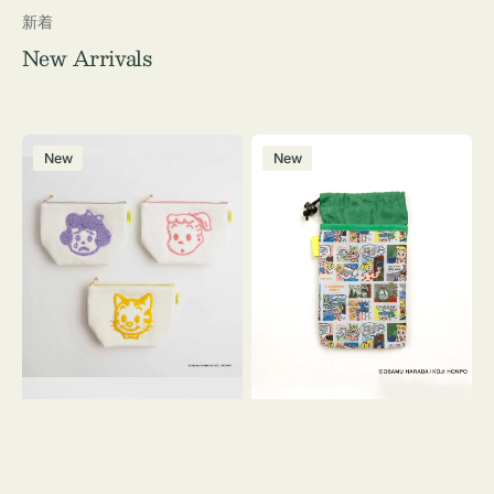
新着
New Arrivals
ポ
ボ
New
New
ー
ト
チ
ル
OSAMU
ケ
GOODS
ー
キ
ス
ャ
OSAMU
ン
GOODS
バ
COMIC
ス
サ
ガ
ラ