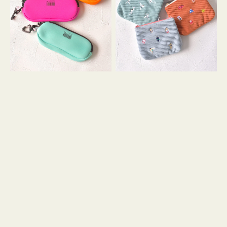
ス
ー
WEEKEND(ER)
ズ
ク
ア
ッ
イ
シ
コ
ョ
ン
ン
テ
ィ
ッ
シ
ュ
ケ
ー
ス
付
き