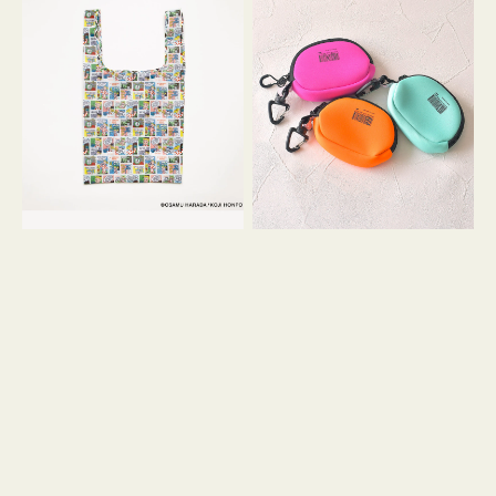
バ
ー
ッ
ム
グ
ポ
Ｓ
ー
OSAMU
チ
GOODS
WEEKEND(ER)
COMIC
ク
ッ
シ
ョ
ン
ミ
ニ