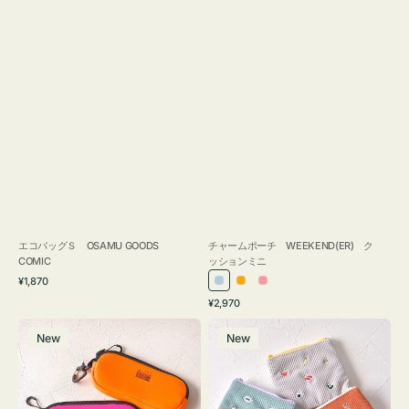
エコバッグＳ OSAMU GOODS
チャームポーチ WEEKEND(ER) ク
COMIC
ッションミニ
通
¥1,870
ラ
オ
ピ
常
通
¥2,970
イ
レ
ン
価
常
グ
ポ
格
ト
ン
ク
価
New
New
ラ
ー
ブ
ジ
格
ス
チ
ル
ケ
ミ
ー
ー
ニ