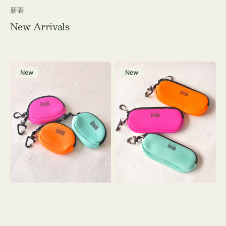
新着
New Arrivals
チ
グ
New
New
ャ
ラ
ー
ス
ム
ケ
ポ
ー
ー
ス
チ
WEEKEND(ER)
WEEKEND(ER)
ク
ク
ッ
ッ
シ
シ
ョ
ョ
ン
ン
ミ
ニ