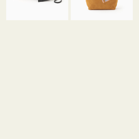
ル
ン
ガ
34
ラ
ス
ミ
エ
ニ
ー
ト
ド
ー
ミ
ト
ニ