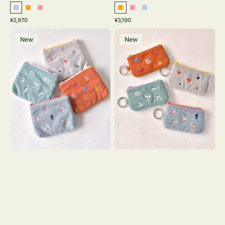
ラ
オ
ピ
オ
ピ
ラ
通
通
¥2,970
¥3,190
イ
レ
ン
レ
ン
イ
常
常
ポ
ポ
ト
ン
ク
ン
ク
ト
価
価
New
New
ー
ー
ブ
ジ
ジ
ブ
格
格
チ
チ
ル
ル
ミ
ミ
ー
ー
ニ
ニ
ー
ー
ズ
ズ
ア
ア
イ
イ
コ
コ
ン
ン
テ
キ
ィ
ー
ッ
リ
シ
ン
ュ
グ
ケ
付
ー
き