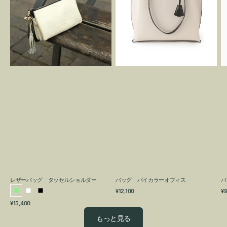
グ
カ
タ
ラ
ッ
ー
セ
オ
ル
フ
シ
ィ
ョ
ス
ル
ダ
ー
レザーバッグ タッセルショルダー
バッグ バイカラーオフィス
バ
通
通
¥12,100
¥9
ラ
ホ
ブ
常
常
通
¥15,400
イ
ワ
ラ
価
価
常
格
格
ト
イ
ッ
もっと見る
価