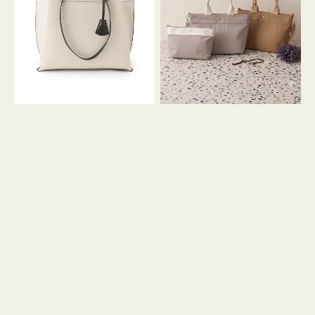
イ
イ
ン
カ
ロ
ラ
ン
ー
フ
オ
ナ
フ
２
ィ
コ
ス
セ
ッ
ト