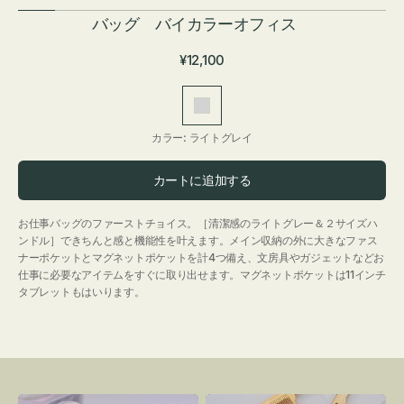
バッグ バイカラーオフィス
通
¥12,100
常
価
ラ
格
イ
カラー:
ライトグレイ
ト
グ
カートに追加する
レ
イ
お仕事バッグのファーストチョイス。［清潔感のライトグレー＆２サイズハ
ンドル］できちんと感と機能性を叶えます。メイン収納の外に大きなファス
ナーポケットとマグネットポケットを計4つ備え、文房具やガジェットなどお
仕事に必要なアイテムをすぐに取り出せます。マグネットポケットは11インチ
タブレットもはいります。