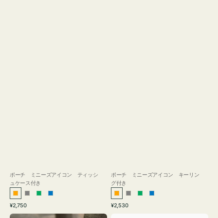
ス
付
き
ポーチ ミニーズアイコン ティッシ
ポーチ ミニーズアイコン キーリン
ュケース付き
グ付き
オ
グ
グ
ブ
オ
グ
グ
ブ
通
通
¥2,750
¥2,530
レ
レ
リ
ル
レ
レ
リ
ル
常
常