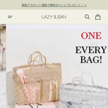
ン
新規アカウント登録で500ポイントプレゼント！ ⇁
ツ
に
夏季休業および発送停止について
進
カ
む
ー
ト