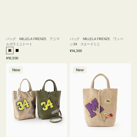
バッグ MILLELA FIRENZE アニマ
バッグ MILLELA FIRENZE ワッペ
ルガラミニトート
ン34 スエードミニ
通
¥14,300
ブ
ブ
常
通
¥16,500
ラ
ラ
価
常
バ
バ
格
ウ
ッ
価
New
New
ッ
ッ
ン
ク
格
グ
グ
MILLELA
MILLELA
FIRENZE
FIRENZE
ワ
ワ
ッ
ッ
ペ
ペ
ン
ン
34
M
ミ
ス