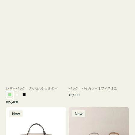
レザーバッグ タッセルショルダー
バッグ バイカラーオフィスミニ
通
¥9,900
ラ
ホ
ブ
常
通
¥15,400
イ
ワ
ラ
価
常
バ
バ
格
ト
イ
ッ
価
New
New
ッ
ッ
グ
ト
ク
格
グ
グ
リ
バ
ナ
ー