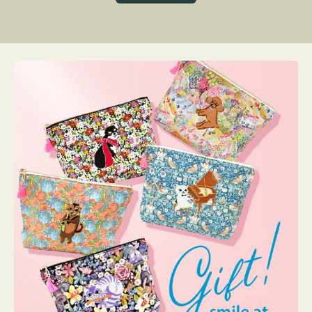
グ
ト
ク
格
リ
ー
ン