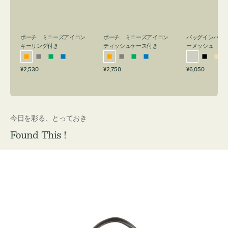
リ
ッ
メ
ン
シ
ッ
グ
ュ
シ
付
ケ
ュ
バッグインバッ
ポーチ ミニーズアイコン
ポーチ ミニーズアイコン
ーメッシュ
き
ー
キーリング付き
ティッシュケース付き
ス
シ
ブ
ベ
オ
グ
グ
ブ
オ
グ
グ
ブ
付
通
通
通
¥6,050
¥2,530
¥2,750
ル
ラ
ー
レ
レ
リ
ル
レ
レ
リ
ル
常
常
常
き
バ
ッ
ジ
ン
ー
ー
ー
ン
ー
ー
ー
価
価
価
ー
ク
ュ
ジ
ン
ジ
ン
格
格
格
今日を彩る、とっておき
Found This !