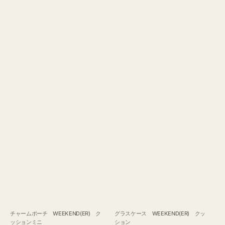
チャームポーチ WEEKEND(ER) ク
グラスケース WEEKEND(ER) クッ
ッションミニ
ション