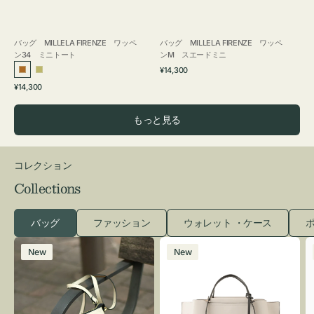
バッグ MILLELA FIRENZE ワッペ
バッグ MILLELA FIRENZE ワッペ
ン34 ミニトート
ンM スエードミニ
通
¥14,300
ブ
カ
常
通
¥14,300
ロ
ー
価
常
格
ン
キ
価
もっと見る
ズ
格
コレクション
Collections
バッグ
ファッション
ウォレット ・ケース
ポ
レ
バ
New
New
ザ
ッ
ー
グ
バ
バ
ッ
イ