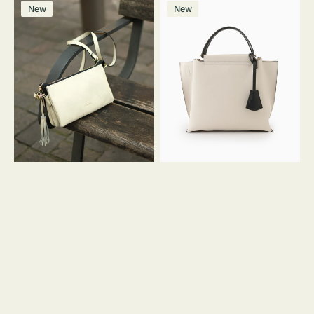
レ
バ
ン
ー
ー
ー
ン
ー
ー
ー
価
価
New
New
ザ
ッ
ジ
ン
ジ
ン
格
格
ー
グ
バ
バ
ッ
イ
グ
カ
タ
ラ
ッ
ー
セ
オ
ル
フ
シ
ィ
ョ
ス
ル
ミ
ダ
ニ
ー