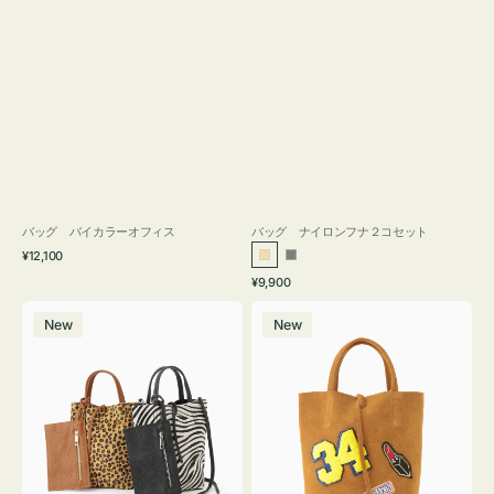
バッグ バイカラーオフィス
バッグ ナイロンフナ２コセット
通
¥12,100
ベ
グ
常
通
¥9,900
ー
レ
価
常
バ
バ
格
ジ
ー
価
New
New
ッ
ッ
ュ
格
グ
グ
MILLELA
MILLELA
FIRENZE
FIRENZE
ア
ワ
ニ
ッ
マ
ペ