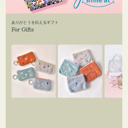
ありがとうを伝えるギフト
For Gifts
ポ
ポ
バ
ー
ー
ッ
チ
チ
グ
ミ
ミ
イ
ニ
ニ
ン
ー
ー
バ
ズ
ズ
ッ
ア
ア
グ
イ
イ
ス
コ
コ
マ
ン
ン
イ
キ
テ
リ
ー
ィ
ー