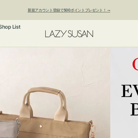
新規アカウント登録で500ポイントプレゼント！ ⇁
Shop List
ックレス
アス・イヤー
フ
ートバッグ
ング
ョルダーバッ
ッグチャー
レスレット・
・キーホルダ
ングル
マートフォン
ローチ
シェット
エア
ンドバッグ
子・ファン