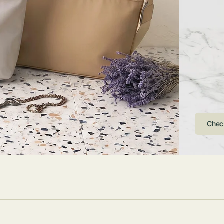
ストンバッグ
トール・ハッ
・グローブ
ュック
ガネ・サング
コバッグ・サ
ス・ルーペ
バッグ
ンカチ・ソッ
ス