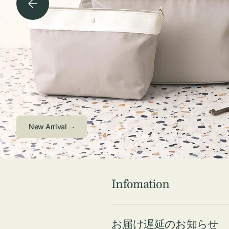
チケース他
ボ
ス
コスメ
ト
リ
ジュエリーボッ
メ
エ
クス ・ケース
ラ
ブ
インテリア
傘
ハ
ク
Check ⇁
Infomation
お届け遅延のお知らせ