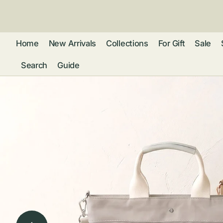
ン
ツ
に
進
Home
New Arrivals
Collections
For Gift
Sale
む
Search
Guide
フレグランス
アクセサリー
ネ
リストウォッチ
ピ
カ
バッグ
ト
リ
ファッション
シ
バ
ブ
グ
ム
ウォレット・革
バ
ー
小物
ス
ブ
ポ
ウ
ポーチ ・ メガ
ネケース・マル
ハ
扇