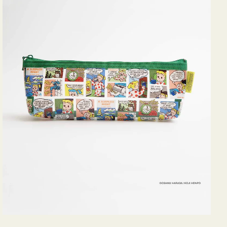
ヨ
コ
OSAMU
GOODS
COMIC