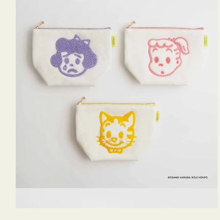
OSAMU
GOODS
キ
ャ
ン
バ
ス
サ
ガ
ラ