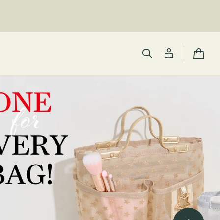
カ
ー
ト