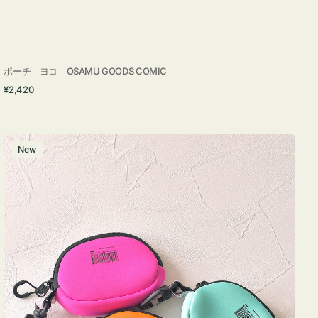
ポーチ ヨコ OSAMU GOODS COMIC
通
¥2,420
常
価
格
チ
New
ャ
ー
ム
ポ
ー
チ
WEEKEND(ER)
ク
ッ
シ