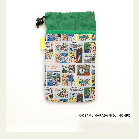
ケ
ー
ス
OSAMU
GOODS
COMIC