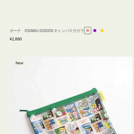
ポーチ OSAMU GOODS キャンバスサガラ
ピ
パ
イ
通
¥2,860
ン
ー
エ
常
ク
プ
ロ
価
ル
ー
格
ポ
New
ー
チ
フ
ラ
ッ
ト
OSAMU
GOODS
COMIC