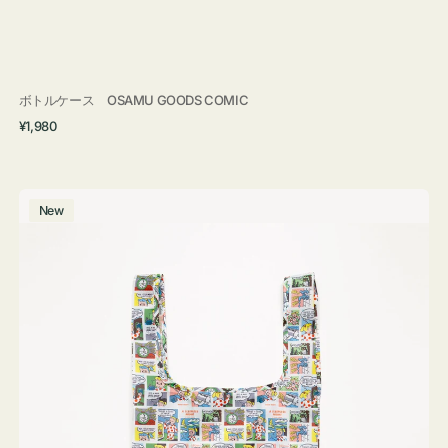
ボトルケース OSAMU GOODS COMIC
通
¥1,980
常
価
格
エ
New
コ
バ
ッ
グ
Ｓ
OSAMU
GOODS
COMIC