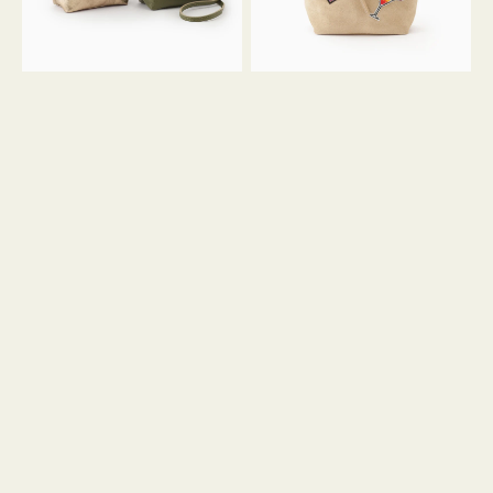
ン
ン
34
M
ミ
ス
ニ
エ
ト
ー
ー
ド
ト
ミ
ニ