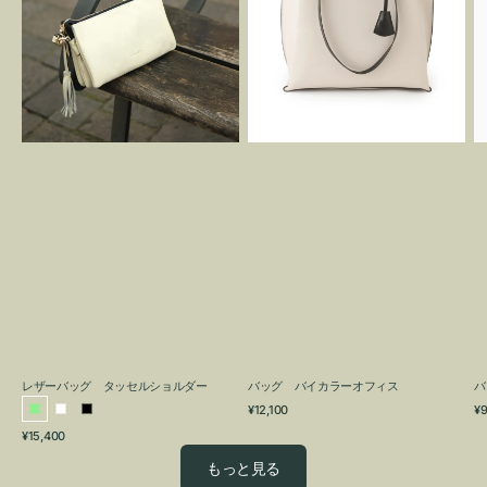
グ
カ
タ
ラ
ッ
ー
セ
オ
ル
フ
シ
ィ
ョ
ス
ル
ダ
ー
レザーバッグ タッセルショルダー
バッグ バイカラーオフィス
バ
通
通
¥12,100
¥9
ラ
ホ
ブ
常
常
通
¥15,400
イ
ワ
ラ
価
価
常
格
格
ト
イ
ッ
もっと見る
価