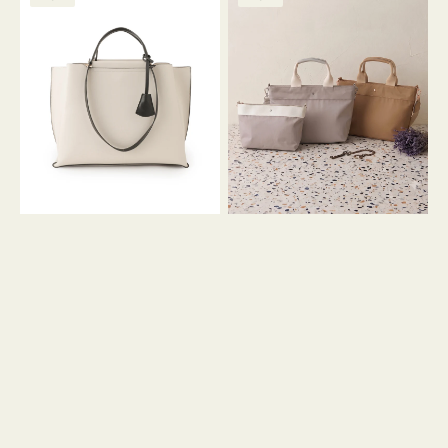
ッ
ッ
グ
ト
ク
格
グ
グ
リ
バ
ナ
ー
イ
イ
ン
カ
ロ
ラ
ン
ー
フ
オ
ナ
フ
２
ィ
コ
ス
セ
ッ
ト