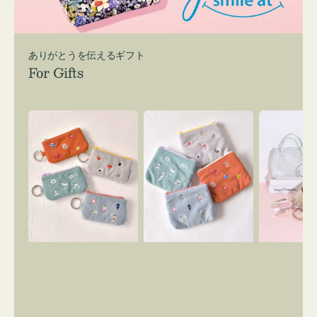
ありがとうを伝えるギフト
For Gifts
ポ
ポ
バ
ー
ー
ッ
チ
チ
グ
ミ
ミ
イ
ニ
ニ
ン
ー
ー
バ
ズ
ズ
ッ
ア
ア
グ
イ
イ
ス
コ
コ
マ
ン
ン
イ
キ
テ
リ
ー
ィ
ー