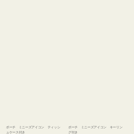
ュ
グ
ケ
付
ー
き
ス
付
き
ポーチ ミニーズアイコン ティッシ
ポーチ ミニーズアイコン キーリン
ュケース付き
グ付き