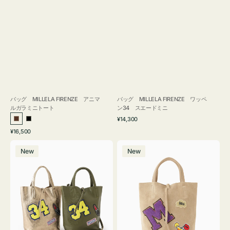
バッグ MILLELA FIRENZE アニマ
バッグ MILLELA FIRENZE ワッペ
ルガラミニトート
ン34 スエードミニ
通
¥14,300
ブ
ブ
常
通
¥16,500
ラ
ラ
価
常
バ
バ
格
ウ
ッ
価
New
New
ッ
ッ
ン
ク
格
グ
グ
MILLELA
MILLELA
FIRENZE
FIRENZE
ワ
ワ
ッ
ッ
ペ
ペ