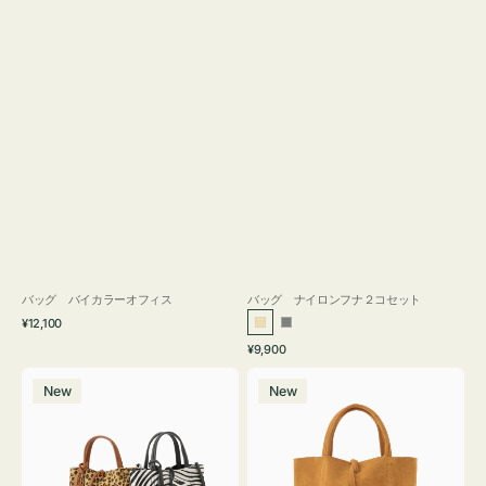
バッグ バイカラーオフィス
バッグ ナイロンフナ２コセット
通
¥12,100
ベ
グ
常
通
¥9,900
ー
レ
価
常
バ
バ
格
ジ
ー
価
New
New
ッ
ッ
ュ
格
グ
グ
MILLELA
MILLELA
FIRENZE
FIRENZE