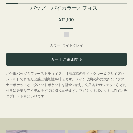
バッグ バイカラーオフィス
通
¥12,100
常
価
ラ
格
イ
カラー:
ライトグレイ
ト
グ
カートに追加する
レ
イ
お仕事バッグのファーストチョイス。［清潔感のライトグレー＆２サイズハ
ンドル］できちんと感と機能性を叶えます。メイン収納の外に大きなファス
ナーポケットとマグネットポケットを計4つ備え、文房具やガジェットなどお
仕事に必要なアイテムをすぐに取り出せます。マグネットポケットは11インチ
タブレットもはいります。