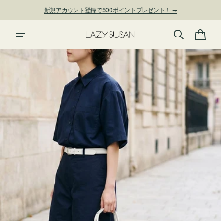
ン
新規アカウント登録で500ポイントプレゼント！ ⇁
ツ
に
進
カ
む
ー
ト