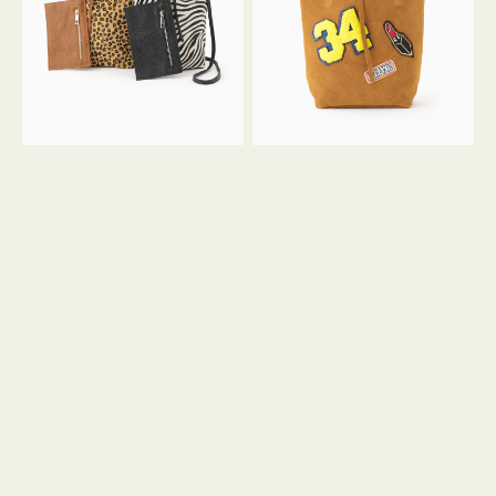
ア
ワ
ニ
ッ
マ
ペ
ル
ン
ガ
34
ラ
ス
ミ
エ
ニ
ー
ト
ド
ー
ミ
ト
ニ