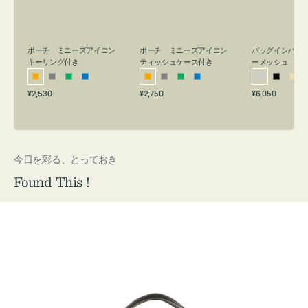
リ
ッ
メ
ン
シ
ッ
グ
ュ
シ
付
ケ
ュ
バッグインバッ
ポーチ ミニーズアイコン
ポーチ ミニーズアイコン
ーメッシュ
き
ー
キーリング付き
ティッシュケース付き
ス
シ
ブ
ベ
オ
グ
グ
ブ
オ
グ
グ
ブ
付
通
通
通
¥6,050
¥2,530
¥2,750
ル
ラ
ー
レ
レ
リ
ル
レ
レ
リ
ル
常
常
常
き
バ
ッ
ジ
ン
ー
ー
ー
ン
ー
ー
ー
価
価
価
ー
ク
ュ
ジ
ン
ジ
ン
格
格
格
今日を彩る、とっておき
Found This !