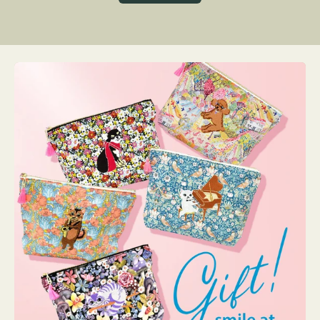
グ
ト
ク
格
リ
ー
ン