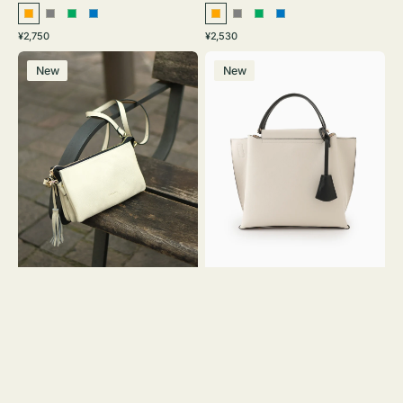
オ
グ
グ
ブ
オ
グ
グ
ブ
通
通
¥2,750
¥2,530
レ
レ
リ
ル
レ
レ
リ
ル
常
常
レ
バ
ン
ー
ー
ー
ン
ー
ー
ー
価
価
New
New
ザ
ッ
ジ
ン
ジ
ン
格
格
ー
グ
バ
バ
ッ
イ
グ
カ
タ
ラ
ッ
ー
セ
オ
ル
フ
シ
ィ
ョ
ス
ル
ミ
ダ
ニ
ー