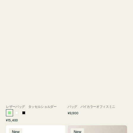
レザーバッグ タッセルショルダー
バッグ バイカラーオフィスミニ
通
¥9,900
ラ
ホ
ブ
常
通
¥15,400
イ
ワ
ラ
価
常
バ
バ
格
ト
イ
ッ
価
New
New