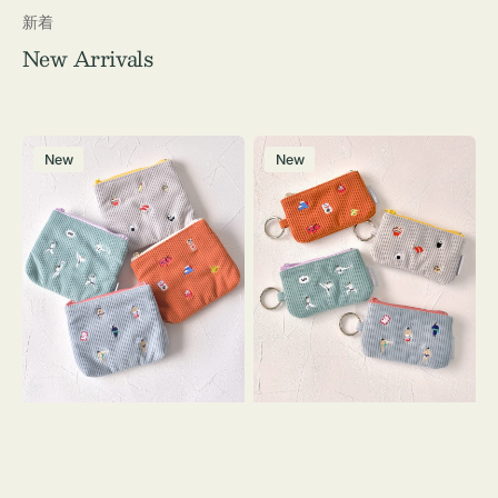
新着
New Arrivals
ポ
ポ
New
New
ー
ー
チ
チ
ミ
ミ
ニ
ニ
ー
ー
ズ
ズ
ア
ア
イ
イ
コ
コ
ン
ン
テ
キ
ィ
ー
ッ
リ
シ
ン