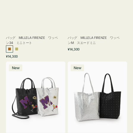
バッグ MILLELA FIRENZE ワッペ
バッグ MILLELA FIRENZE ワッペ
ン34 ミニトート
ンM スエードミニ
通
¥14,300
ブ
カ
常
通
¥14,300
ロ
ー
価
常
バ
バ
格
ン
キ
価
New
New
ッ
ッ
ズ
格
グ
グ
MILLELA
MILLELA
FIRENZE
FIRENZE
ワ
ス
ッ
タ
ペ
ッ
ン
ズ
M
ト
ミ
ー