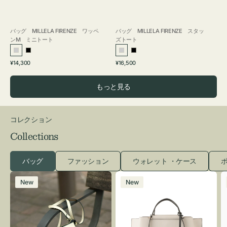
バッグ MILLELA FIRENZE ワッペ
バッグ MILLELA FIRENZE スタッ
ンM ミニトート
ズトート
シ
ブ
シ
ブ
通
通
¥14,300
¥16,500
ル
ラ
ル
ラ
常
常
バ
ッ
バ
ッ
価
価
もっと見る
ー
ク
ー
ク
格
格
コレクション
Collections
バッグ
ファッション
ウォレット ・ケース
ポ
レ
バ
New
New
ザ
ッ
ー
グ
バ
バ
ッ
イ