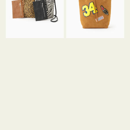
ア
ワ
ニ
ッ
マ
ペ
ル
ン
ガ
34
ラ
ス
ミ
エ
ニ
ー
ト
ド
ー
ミ
ト
ニ