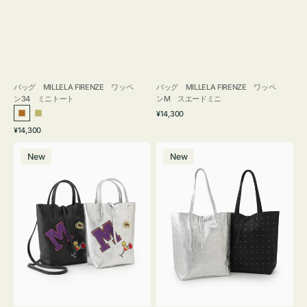
バッグ MILLELA FIRENZE ワッペ
バッグ MILLELA FIRENZE ワッペ
ン34 ミニトート
ンM スエードミニ
通
¥14,300
ブ
カ
常
通
¥14,300
ロ
ー
価
常
バ
バ
格
ン
キ
価
New
New
ッ
ッ
ズ
格
グ
グ
MILLELA
MILLELA
FIRENZE
FIRENZE
ワ
ス
ッ
タ
ペ
ッ
ン
ズ
M
ト
ミ
ー