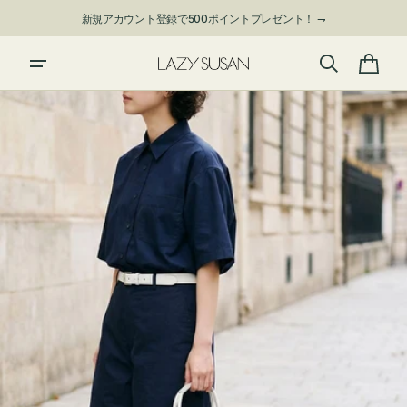
ン
新規アカウント登録で500ポイントプレゼント！ ⇁
ツ
に
進
カ
む
ー
ト