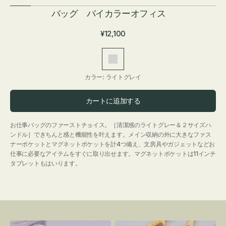
バッグ バイカラーオフィス
通
¥12,100
常
価
ラ
格
イ
カラー:
ライトグレイ
ト
グ
カートに追加する
レ
イ
お仕事バッグのファーストチョイス。［清潔感のライトグレー＆２サイズハ
ンドル］できちんと感と機能性を叶えます。メイン収納の外に大きなファス
ナーポケットとマグネットポケットを計4つ備え、文房具やガジェットなどお
仕事に必要なアイテムをすぐに取り出せます。マグネットポケットは11インチ
タブレットもはいります。