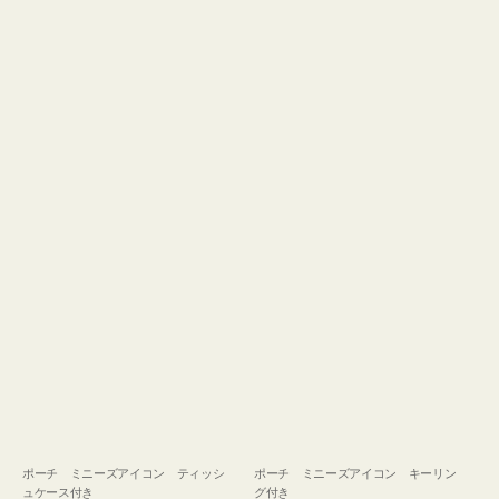
ュ
グ
ケ
付
ー
き
ス
付
き
ポーチ ミニーズアイコン ティッシ
ポーチ ミニーズアイコン キーリン
ュケース付き
グ付き