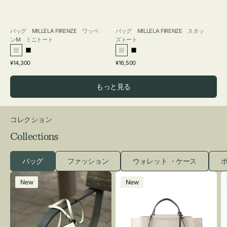
バッグ MILLELA FIRENZE ワッペ
バッグ MILLELA FIRENZE スタッ
ンM ミニトート
ズトート
シ
ブ
シ
ブ
通
通
¥14,300
¥16,500
ル
ラ
ル
ラ
常
常
バ
ッ
バ
ッ
価
価
もっと見る
ー
ク
ー
ク
格
格
コレクション
Collections
バッグ
ファッション
ウォレット ・ケース
ポ
レ
バ
New
New
ザ
ッ
ー
グ
バ
バ
ッ
イ