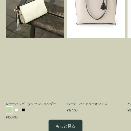
グ
カ
タ
ラ
ッ
ー
セ
オ
ル
フ
シ
ィ
ョ
ス
ル
ダ
ー
レザーバッグ タッセルショルダー
バッグ バイカラーオフィス
バ
通
通
¥12,100
¥9
ラ
ホ
ブ
常
常
通
¥15,400
イ
ワ
ラ
価
価
常
格
格
ト
イ
ッ
もっと見る
価