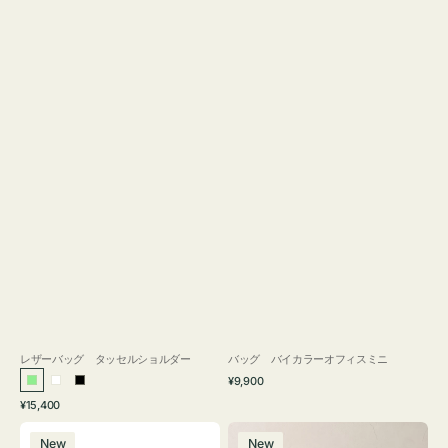
レザーバッグ タッセルショルダー
バッグ バイカラーオフィスミニ
通
¥9,900
ラ
ホ
ブ
常
通
¥15,400
イ
ワ
ラ
価
常
バ
バ
格
ト
イ
ッ
価
New
New