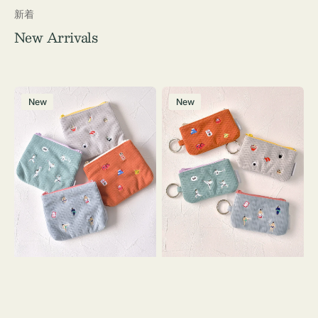
新着
New Arrivals
ポ
ポ
New
New
ー
ー
チ
チ
ミ
ミ
ニ
ニ
ー
ー
ズ
ズ
ア
ア
イ
イ
コ
コ
ン
ン
テ
キ
ィ
ー
ッ
リ
シ
ン