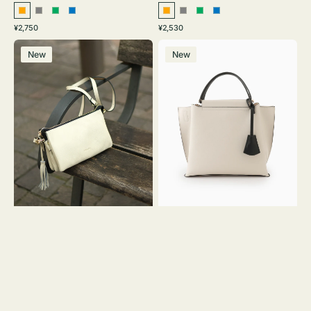
オ
グ
グ
ブ
オ
グ
グ
ブ
通
通
¥2,750
¥2,530
レ
レ
リ
ル
レ
レ
リ
ル
常
常
レ
バ
ン
ー
ー
ー
ン
ー
ー
ー
価
価
New
New
ザ
ッ
ジ
ン
ジ
ン
格
格
ー
グ
バ
バ
ッ
イ
グ
カ
タ
ラ
ッ
ー
セ
オ
ル
フ
シ
ィ
ョ
ス
ル
ミ
ダ
ニ
ー