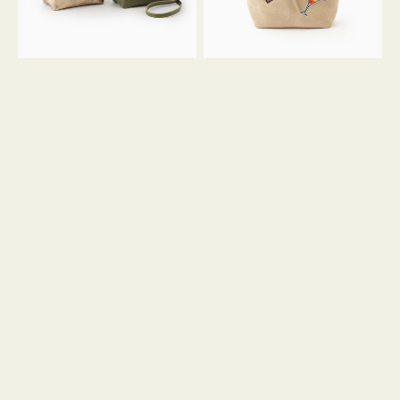
ン
ン
34
M
ミ
ス
ニ
エ
ト
ー
ー
ド
ト
ミ
ニ