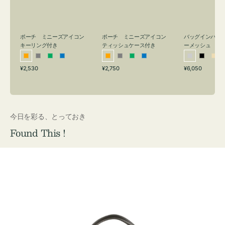
リ
ッ
メ
ン
シ
ッ
グ
ュ
シ
付
ケ
ュ
バッグインバッ
ポーチ ミニーズアイコン
ポーチ ミニーズアイコン
ーメッシュ
き
ー
キーリング付き
ティッシュケース付き
ス
シ
ブ
ベ
オ
グ
グ
ブ
オ
グ
グ
ブ
付
通
通
通
¥6,050
¥2,530
¥2,750
ル
ラ
ー
レ
レ
リ
ル
レ
レ
リ
ル
常
常
常
き
バ
ッ
ジ
ン
ー
ー
ー
ン
ー
ー
ー
価
価
価
ー
ク
ュ
ジ
ン
ジ
ン
格
格
格
今日を彩る、とっておき
Found This !