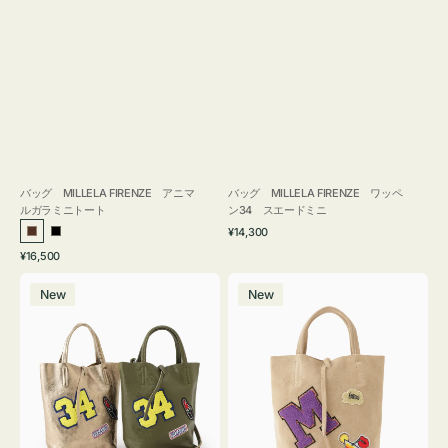
バッグ MILLELA FIRENZE アニマ
バッグ MILLELA FIRENZE ワッペ
ルガラミニトート
ン34 スエードミニ
通
¥14,300
ブ
ブ
常
通
¥16,500
ラ
ラ
価
常
バ
バ
格
ウ
ッ
価
New
New
ッ
ッ
ン
ク
格
グ
グ
MILLELA
MILLELA
FIRENZE
FIRENZE
ワ
ワ
ッ
ッ
ペ
ペ