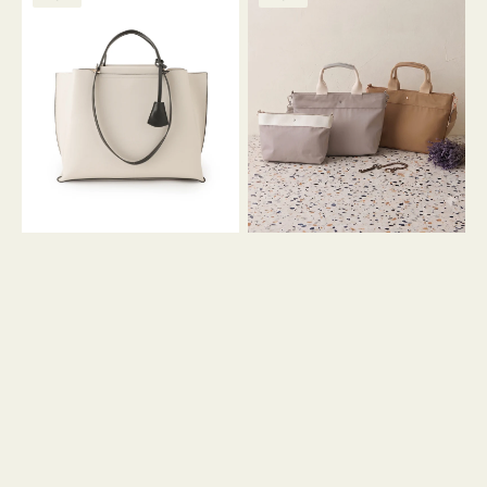
ッ
ッ
グ
ト
ク
格
グ
グ
リ
バ
ナ
ー
イ
イ
ン
カ
ロ
ラ
ン
ー
フ
オ
ナ
フ
２
ィ
コ
ス
セ
ッ
ト