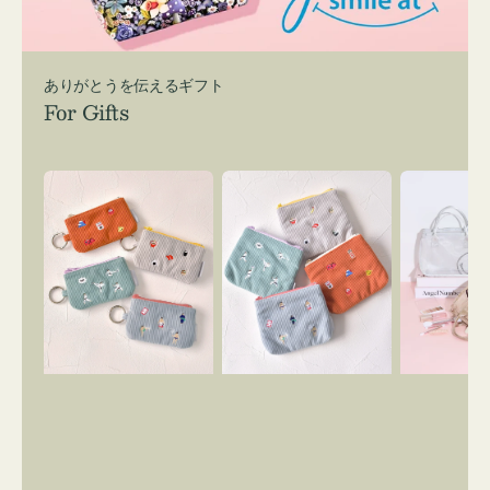
ありがとうを伝えるギフト
For Gifts
ポ
ポ
バ
ー
ー
ッ
チ
チ
グ
ミ
ミ
イ
ニ
ニ
ン
ー
ー
バ
ズ
ズ
ッ
ア
ア
グ
イ
イ
ス
コ
コ
マ
ン
ン
イ
キ
テ
リ
ー
ィ
ー