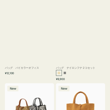
バッグ バイカラーオフィス
バッグ ナイロンフナ２コセット
通
¥12,100
ベ
グ
常
通
¥9,900
ー
レ
価
常
バ
バ
格
ジ
ー
価
New
New
ッ
ッ
ュ
格
グ
グ
MILLELA
MILLELA
FIRENZE
FIRENZE