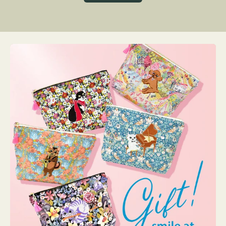
グ
ト
ク
格
リ
ー
ン