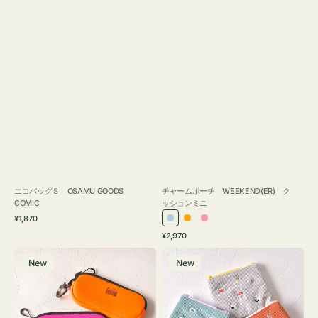
エコバッグＳ OSAMU GOODS
チャームポーチ WEEKEND(ER) ク
COMIC
ッションミニ
通
¥1,870
ラ
オ
ピ
常
通
¥2,970
イ
レ
ン
価
常
グ
ポ
格
ト
ン
ク
価
New
New
ラ
ー
ブ
ジ
格
ス
チ
ル
ケ
ミ
ー
ー
ニ