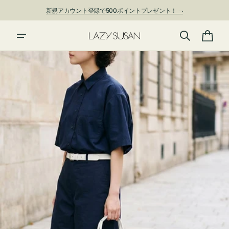
ン
新規アカウント登録で500ポイントプレゼント！ ⇁
ツ
に
進
カ
む
ー
ト