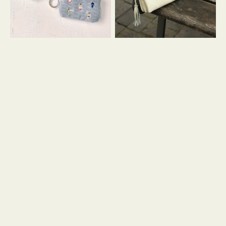
イ
セ
コ
ル
ン
シ
キ
ョ
ー
ル
リ
ダ
ン
ー
グ
付
き