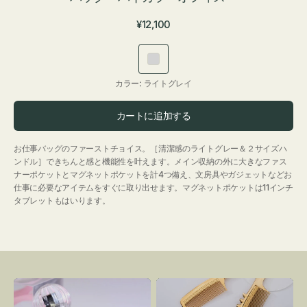
通
¥12,100
常
価
ラ
格
イ
カラー:
ライトグレイ
ト
グ
カートに追加する
レ
イ
お仕事バッグのファーストチョイス。［清潔感のライトグレー＆２サイズハ
ンドル］できちんと感と機能性を叶えます。メイン収納の外に大きなファス
ナーポケットとマグネットポケットを計4つ備え、文房具やガジェットなどお
仕事に必要なアイテムをすぐに取り出せます。マグネットポケットは11インチ
タブレットもはいります。