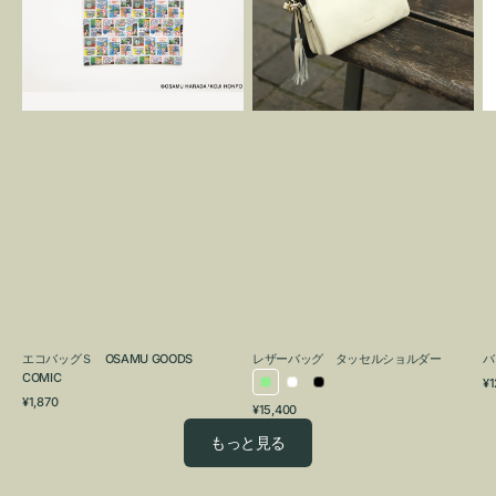
OSAMU
タ
GOODS
ッ
COMIC
セ
ル
シ
ョ
ル
ダ
ー
エコバッグＳ OSAMU GOODS
レザーバッグ タッセルショルダー
バ
COMIC
通
¥1
ラ
ホ
ブ
通
常
¥1,870
通
¥15,400
イ
ワ
ラ
常
価
常
価
格
ト
イ
ッ
もっと見る
価
格
グ
ト
ク
格
リ