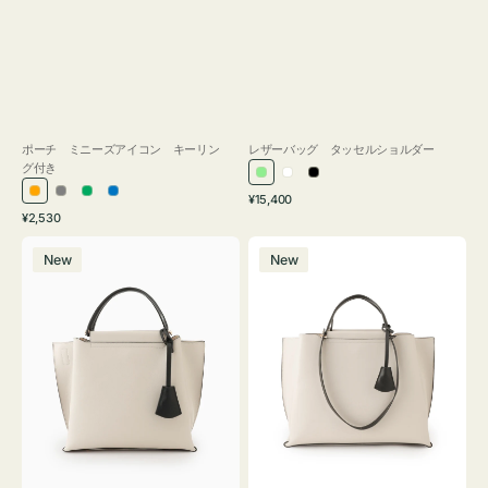
ポーチ ミニーズアイコン キーリン
レザーバッグ タッセルショルダー
グ付き
ラ
ホ
ブ
通
オ
グ
グ
ブ
¥15,400
イ
ワ
ラ
通
常
¥2,530
レ
レ
リ
ル
ト
イ
ッ
常
価
バ
バ
ン
ー
ー
ー
グ
ト
ク
価
格
New
New
ッ
ッ
ジ
ン
格
リ
グ
グ
ー
バ
バ
ン
イ
イ
カ
カ
ラ
ラ
ー
ー
オ
オ
フ
フ
ィ
ィ