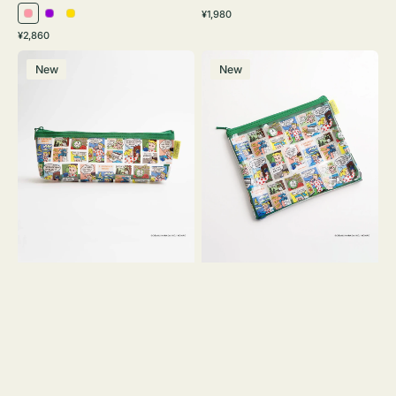
通
¥1,980
ピ
パ
イ
常
通
¥2,860
ン
ー
エ
価
常
ポ
ポ
格
ク
プ
ロ
価
New
New
ー
ー
ル
ー
格
チ
チ
ヨ
フ
コ
ラ
OSAMU
ッ
GOODS
ト
COMIC
OSAMU
GOODS
COMIC