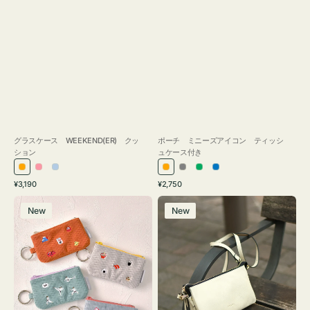
グラスケース WEEKEND(ER) クッ
ポーチ ミニーズアイコン ティッシ
ション
ュケース付き
オ
ピ
ラ
オ
グ
グ
ブ
通
通
¥3,190
¥2,750
レ
ン
イ
レ
レ
リ
ル
常
常
ポ
レ
ン
ク
ト
ン
ー
ー
ー
価
価
New
New
ー
ザ
ジ
ブ
ジ
ン
格
格
チ
ー
ル
ミ
バ
ー
ニ
ッ
ー
グ
ズ
タ
ア
ッ