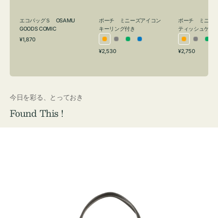
グ
ュ
付
ケ
エコバッグＳ OSAMU
ポーチ ミニーズアイコン
ポーチ ミニー
き
ー
GOODS COMIC
キーリング付き
ティッシュケー
通
ス
¥1,870
オ
グ
グ
ブ
オ
グ
グ
常
付
通
通
¥2,530
¥2,750
レ
レ
リ
ル
レ
レ
リ
価
常
常
き
格
ン
ー
ー
ー
ン
ー
ー
価
価
ジ
ン
ジ
ン
格
格
今日を彩る、とっておき
Found This !