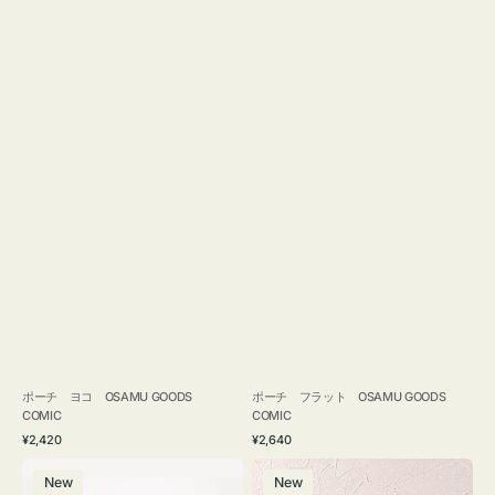
ポーチ ヨコ OSAMU GOODS
ポーチ フラット OSAMU GOODS
COMIC
COMIC
通
通
¥2,420
¥2,640
常
常
エ
チ
価
価
New
New
コ
ャ
格
格