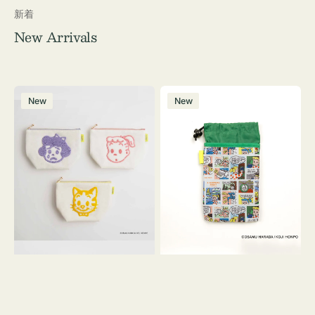
新着
New Arrivals
ポ
ボ
New
New
ー
ト
チ
ル
OSAMU
ケ
GOODS
ー
キ
ス
ャ
OSAMU
ン
GOODS
バ
COMIC
ス
サ
ガ
ラ