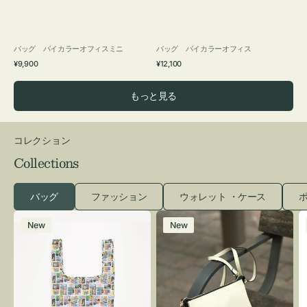
バッグ バイカラーオフィスミニ
バッグ バイカラーオフィス
通
通
¥9,900
¥12,100
常
常
価
価
もっと見る
格
格
コレクション
Collections
バッグ
ファッション
ウォレット ・ケース
ポ
エ
レ
New
New
コ
ザ
バ
ー
ッ
バ
グ
ッ
Ｓ
グ