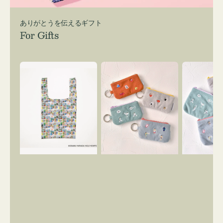
ありがとうを伝えるギフト
For Gifts
エ
ポ
ポ
コ
ー
ー
バ
チ
チ
ッ
ミ
ミ
グ
ニ
ニ
Ｓ
ー
ー
OSAMU
ズ
ズ
GOODS
ア
ア
COMIC
イ
イ
コ
コ
ン
ン
キ
テ
ー
ィ
リ
ッ
ン
シ