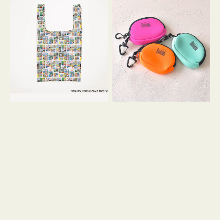
バ
ー
ッ
ム
グ
ポ
Ｓ
ー
OSAMU
チ
GOODS
WEEKEND(ER)
COMIC
ク
ッ
シ
ョ
ン
ミ
ニ