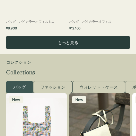
バッグ バイカラーオフィスミニ
バッグ バイカラーオフィス
通
通
¥9,900
¥12,100
常
常
価
価
もっと見る
格
格
コレクション
Collections
バッグ
ファッション
ウォレット ・ケース
ポ
エ
レ
New
New
コ
ザ
バ
ー
ッ
バ
グ
ッ
Ｓ
グ