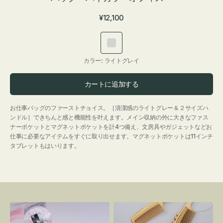
通
¥12,100
常
価
ラ
格
イ
カラー:
ライトグレイ
ト
グ
カートに追加する
レ
イ
お仕事バッグのファーストチョイス。［清潔感のライトグレー＆２サイズハ
ンドル］できちんと感と機能性を叶えます。メイン収納の外に大きなファス
ナーポケットとマグネットポケットを計4つ備え、文房具やガジェットなどお
仕事に必要なアイテムをすぐに取り出せます。マグネットポケットは11インチ
タブレットもはいります。