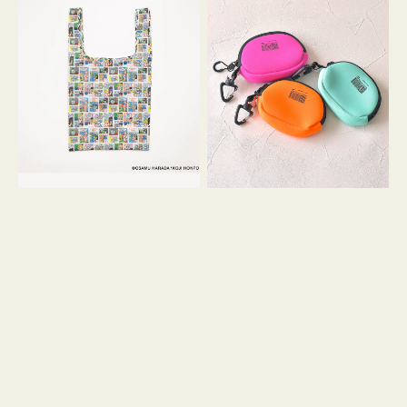
バ
ー
ッ
ム
グ
ポ
Ｓ
ー
OSAMU
チ
GOODS
WEEKEND(ER)
COMIC
ク
ッ
シ
ョ
ン
ミ
ニ