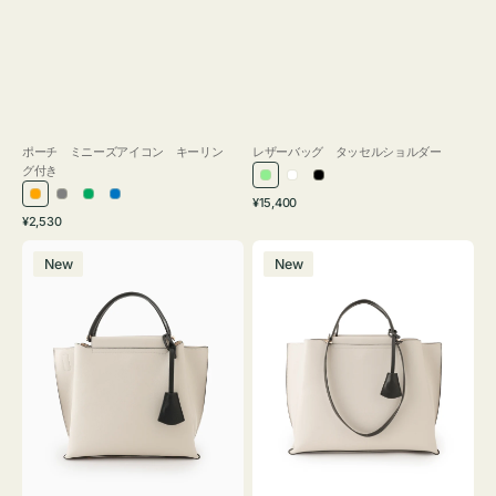
ポーチ ミニーズアイコン キーリン
レザーバッグ タッセルショルダー
グ付き
ラ
ホ
ブ
通
オ
グ
グ
ブ
¥15,400
イ
ワ
ラ
通
常
¥2,530
レ
レ
リ
ル
ト
イ
ッ
常
価
バ
バ
ン
ー
ー
ー
グ
ト
ク
価
格
New
New
ッ
ッ
ジ
ン
格
リ
グ
グ
ー
バ
バ
ン
イ
イ
カ
カ
ラ
ラ
ー
ー
オ
オ
フ
フ
ィ
ィ