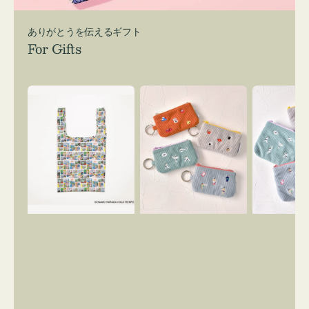
ありがとうを伝えるギフト
For Gifts
エ
ポ
ポ
コ
ー
ー
バ
チ
チ
ッ
ミ
ミ
グ
ニ
ニ
Ｓ
ー
ー
OSAMU
ズ
ズ
GOODS
ア
ア
COMIC
イ
イ
コ
コ
ン
ン
キ
テ
ー
ィ
リ
ッ
ン
シ