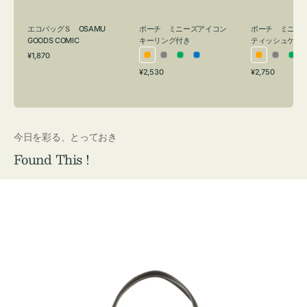
グ
ュ
付
ケ
エコバッグＳ OSAMU
ポーチ ミニーズアイコン
ポーチ ミニー
き
ー
GOODS COMIC
キーリング付き
ティッシュケー
通
ス
¥1,870
オ
グ
グ
ブ
オ
グ
グ
常
付
通
通
¥2,530
¥2,750
レ
レ
リ
ル
レ
レ
リ
価
常
常
き
格
ン
ー
ー
ー
ン
ー
ー
価
価
ジ
ン
ジ
ン
格
格
今日を彩る、とっておき
Found This !