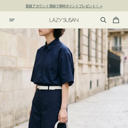
ン
新規アカウント登録で500ポイントプレゼント！ ⇁
ツ
に
夏季休業および発送停止について
進
カ
む
ー
ト