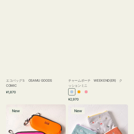
エコバッグＳ OSAMU GOODS
チャームポーチ WEEKEND(ER) ク
COMIC
ッションミニ
通
¥1,870
ラ
オ
ピ
常
通
¥2,970
イ
レ
ン
価
常
グ
ポ
格
ト
ン
ク
価
New
New
ラ
ー
ブ
ジ
格
ス
チ
ル
ケ
ミ
ー
ー
ニ