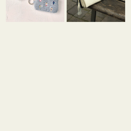
イ
セ
コ
ル
ン
シ
キ
ョ
ー
ル
リ
ダ
ン
ー
グ
付
き