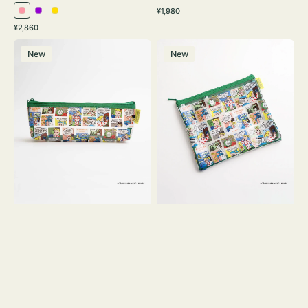
通
¥1,980
ピ
パ
イ
常
通
¥2,860
ン
ー
エ
価
常
ポ
ポ
格
ク
プ
ロ
価
New
New
ー
ー
ル
ー
格
チ
チ
ヨ
フ
コ
ラ
OSAMU
ッ
GOODS
ト
COMIC
OSAMU
GOODS
COMIC