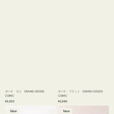
ポーチ ヨコ OSAMU GOODS
ポーチ フラット OSAMU GOODS
COMIC
COMIC
通
通
¥2,420
¥2,640
常
常
エ
チ
価
価
New
New
コ
ャ
格
格