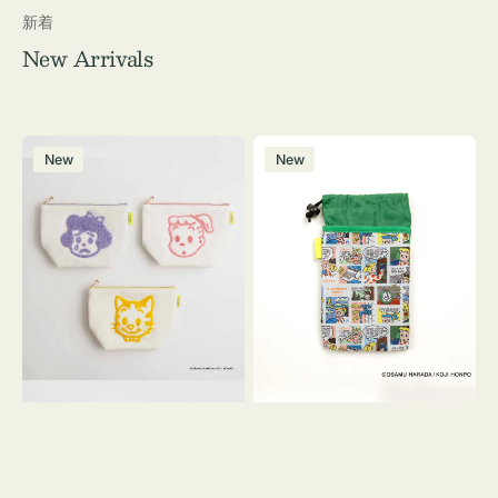
新着
New Arrivals
ポ
ボ
New
New
ー
ト
チ
ル
OSAMU
ケ
GOODS
ー
キ
ス
ャ
OSAMU
ン
GOODS
バ
COMIC
ス
サ
ガ
ラ