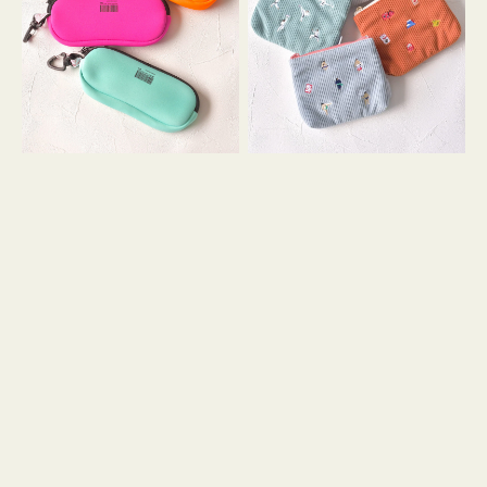
ス
ー
WEEKEND(ER)
ズ
ク
ア
ッ
イ
シ
コ
ョ
ン
ン
テ
ィ
ッ
シ
ュ
ケ
ー
ス
付
き