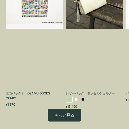
OSAMU
タ
GOODS
ッ
COMIC
セ
ル
シ
ョ
ル
ダ
ー
エコバッグＳ OSAMU GOODS
レザーバッグ タッセルショルダー
バ
COMIC
通
¥1
ラ
ホ
ブ
通
常
¥1,870
通
¥15,400
イ
ワ
ラ
常
価
常
価
格
ト
イ
ッ
もっと見る
価
格
グ
ト
ク
格
リ