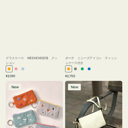
グラスケース WEEKEND(ER) クッ
ポーチ ミニーズアイコン ティッシ
ション
ュケース付き
オ
ピ
ラ
オ
グ
グ
ブ
通
通
¥3,190
¥2,750
レ
ン
イ
レ
レ
リ
ル
常
常
ポ
レ
ン
ク
ト
ン
ー
ー
ー
価
価
New
New
ー
ザ
ジ
ブ
ジ
ン
格
格
チ
ー
ル
ミ
バ
ー
ニ
ッ
ー
グ
ズ
タ
ア
ッ