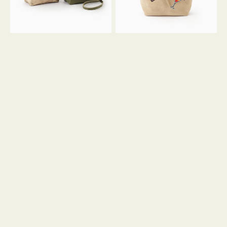
ン
ン
34
M
ミ
ス
ニ
エ
ト
ー
ー
ド
ト
ミ
ニ