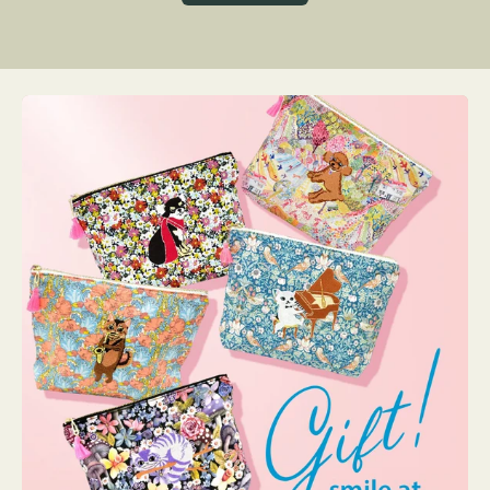
グ
ト
ク
格
リ
ー
ン