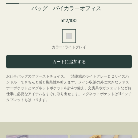
バッグ バイカラーオフィス
通
¥12,100
常
価
ラ
格
イ
カラー:
ライトグレイ
ト
グ
カートに追加する
レ
イ
お仕事バッグのファーストチョイス。［清潔感のライトグレー＆２サイズハ
ンドル］できちんと感と機能性を叶えます。メイン収納の外に大きなファス
ナーポケットとマグネットポケットを計4つ備え、文房具やガジェットなどお
仕事に必要なアイテムをすぐに取り出せます。マグネットポケットは11インチ
タブレットもはいります。