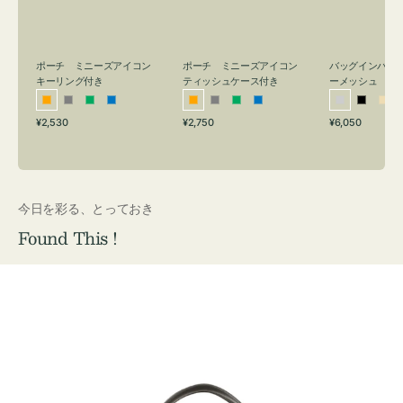
リ
ッ
メ
ン
シ
ッ
グ
ュ
シ
付
ケ
ュ
バッグインバッ
ポーチ ミニーズアイコン
ポーチ ミニーズアイコン
ーメッシュ
き
ー
キーリング付き
ティッシュケース付き
ス
シ
ブ
ベ
オ
グ
グ
ブ
オ
グ
グ
ブ
付
通
通
通
¥6,050
¥2,530
¥2,750
ル
ラ
ー
レ
レ
リ
ル
レ
レ
リ
ル
常
常
常
き
バ
ッ
ジ
ン
ー
ー
ー
ン
ー
ー
ー
価
価
価
ー
ク
ュ
ジ
ン
ジ
ン
格
格
格
今日を彩る、とっておき
Found This !