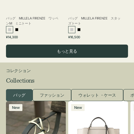
バッグ MILLELA FIRENZE ワッペ
バッグ MILLELA FIRENZE スタッ
ンM ミニトート
ズトート
シ
ブ
シ
ブ
通
通
¥14,300
¥16,500
ル
ラ
ル
ラ
常
常
バ
ッ
バ
ッ
価
価
もっと見る
ー
ク
ー
ク
格
格
コレクション
Collections
バッグ
ファッション
ウォレット ・ケース
ポ
レ
バ
New
New
ザ
ッ
ー
グ
バ
バ
ッ
イ