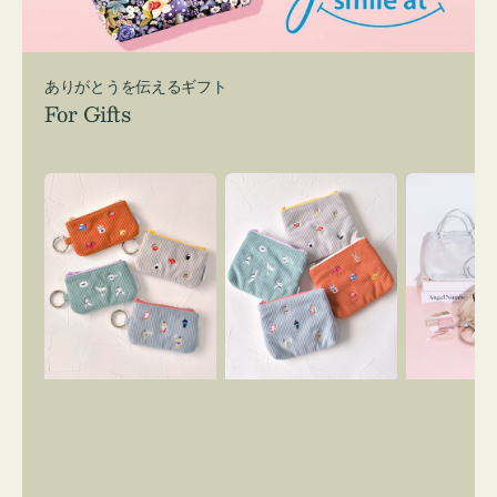
ありがとうを伝えるギフト
For Gifts
ポ
ポ
バ
ー
ー
ッ
チ
チ
グ
ミ
ミ
イ
ニ
ニ
ン
ー
ー
バ
ズ
ズ
ッ
ア
ア
グ
イ
イ
ス
コ
コ
マ
ン
ン
イ
キ
テ
リ
ー
ィ
ー