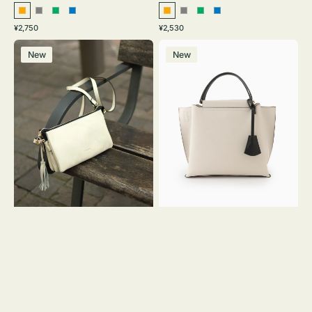
オ
グ
グ
ブ
オ
グ
グ
ブ
通
通
¥2,750
¥2,530
レ
レ
リ
ル
レ
レ
リ
ル
常
常
レ
バ
ン
ー
ー
ー
ン
ー
ー
ー
価
価
New
New
ザ
ッ
ジ
ン
ジ
ン
格
格
ー
グ
バ
バ
ッ
イ
グ
カ
タ
ラ
ッ
ー
セ
オ
ル
フ
シ
ィ
ョ
ス
ル
ミ
ダ
ニ
ー