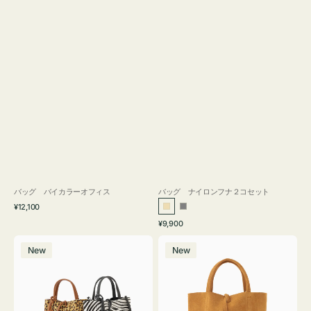
バッグ バイカラーオフィス
バッグ ナイロンフナ２コセット
通
¥12,100
ベ
グ
常
通
¥9,900
ー
レ
価
常
バ
バ
格
ジ
ー
価
New
New
ッ
ッ
ュ
格
グ
グ
MILLELA
MILLELA
FIRENZE
FIRENZE