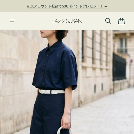
ン
新規アカウント登録で500ポイントプレゼント！ ⇁
ツ
に
進
カ
む
ー
ト