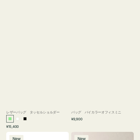
レザーバッグ タッセルショルダー
バッグ バイカラーオフィスミニ
通
¥9,900
ラ
ホ
ブ
常
通
¥15,400
イ
ワ
ラ
価
常
バ
バ
格
ト
イ
ッ
価
New
New