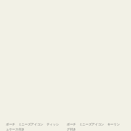
ュ
グ
ケ
付
ー
き
ス
付
き
ポーチ ミニーズアイコン ティッシ
ポーチ ミニーズアイコン キーリン
ュケース付き
グ付き