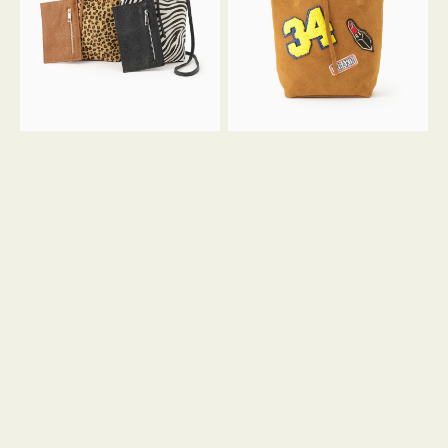
ア
ワ
ニ
ッ
マ
ペ
ル
ン
ガ
34
ラ
ス
ミ
エ
ニ
ー
ト
ド
ー
ミ
ト
ニ