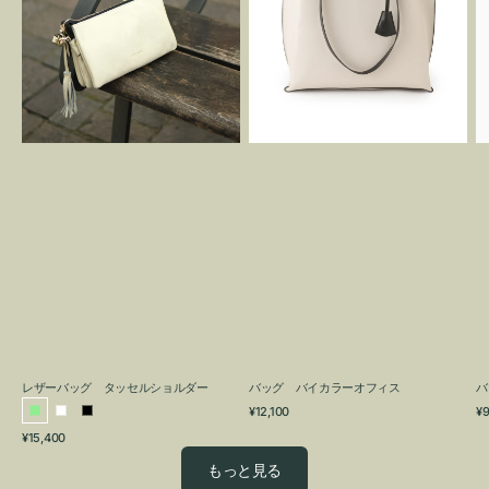
グ
カ
タ
ラ
ッ
ー
セ
オ
ル
フ
シ
ィ
ョ
ス
ル
ダ
ー
レザーバッグ タッセルショルダー
バッグ バイカラーオフィス
バ
通
通
¥12,100
¥9
ラ
ホ
ブ
常
常
通
¥15,400
イ
ワ
ラ
価
価
常
格
格
ト
イ
ッ
もっと見る
価