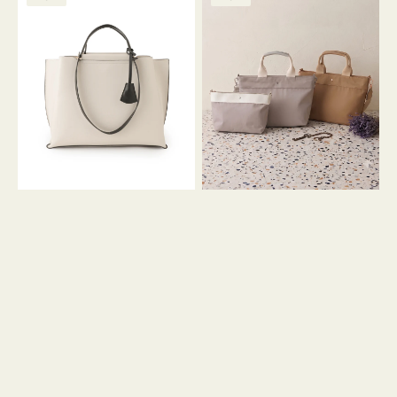
ッ
ッ
グ
ト
ク
格
グ
グ
リ
バ
ナ
ー
イ
イ
ン
カ
ロ
ラ
ン
ー
フ
オ
ナ
フ
２
ィ
コ
ス
セ
ッ
ト