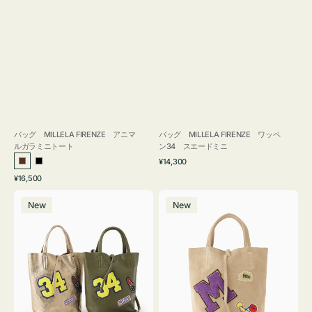
バッグ MILLELA FIRENZE アニマ
バッグ MILLELA FIRENZE ワッペ
ルガラミニトート
ン34 スエードミニ
通
¥14,300
ブ
ブ
常
通
¥16,500
ラ
ラ
価
常
バ
バ
格
ウ
ッ
価
New
New
ッ
ッ
ン
ク
格
グ
グ
MILLELA
MILLELA
FIRENZE
FIRENZE
ワ
ワ
ッ
ッ
ペ
ペ