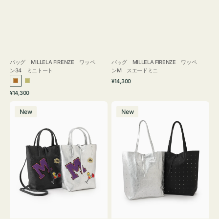
バッグ MILLELA FIRENZE ワッペ
バッグ MILLELA FIRENZE ワッペ
ン34 ミニトート
ンM スエードミニ
通
¥14,300
ブ
カ
常
通
¥14,300
ロ
ー
価
常
バ
バ
格
ン
キ
価
New
New
ッ
ッ
ズ
格
グ
グ
MILLELA
MILLELA
FIRENZE
FIRENZE
ワ
ス
ッ
タ
ペ
ッ
ン
ズ
M
ト
ミ
ー