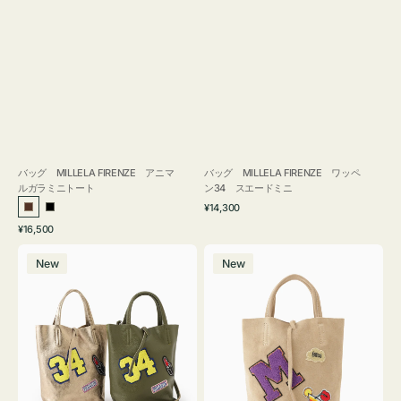
バッグ MILLELA FIRENZE アニマ
バッグ MILLELA FIRENZE ワッペ
ルガラミニトート
ン34 スエードミニ
通
¥14,300
ブ
ブ
常
通
¥16,500
ラ
ラ
価
常
バ
バ
格
ウ
ッ
価
New
New
ッ
ッ
ン
ク
格
グ
グ
MILLELA
MILLELA
FIRENZE
FIRENZE
ワ
ワ
ッ
ッ
ペ
ペ