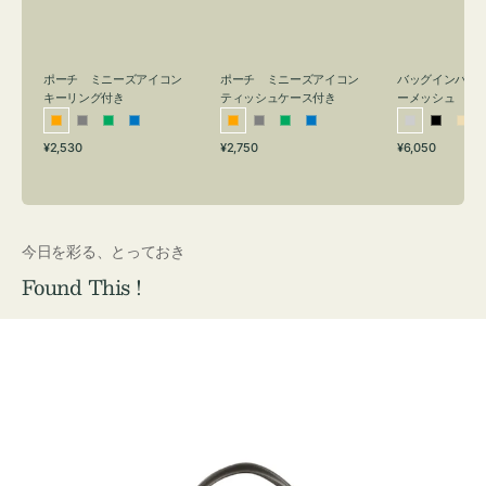
リ
ッ
メ
ン
シ
ッ
グ
ュ
シ
付
ケ
ュ
バッグインバッ
ポーチ ミニーズアイコン
ポーチ ミニーズアイコン
ーメッシュ
き
ー
キーリング付き
ティッシュケース付き
ス
シ
ブ
ベ
オ
グ
グ
ブ
オ
グ
グ
ブ
付
通
通
通
¥6,050
¥2,530
¥2,750
ル
ラ
ー
レ
レ
リ
ル
レ
レ
リ
ル
常
常
常
き
バ
ッ
ジ
ン
ー
ー
ー
ン
ー
ー
ー
価
価
価
ー
ク
ュ
ジ
ン
ジ
ン
格
格
格
今日を彩る、とっておき
Found This !