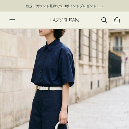
ン
新規アカウント登録で500ポイントプレゼント！ ⇁
ツ
に
進
カ
む
ー
ト