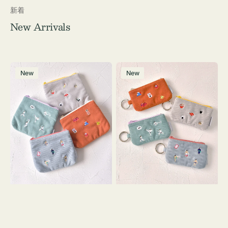
新着
New Arrivals
ポ
ポ
New
New
ー
ー
チ
チ
ミ
ミ
ニ
ニ
ー
ー
ズ
ズ
ア
ア
イ
イ
コ
コ
ン
ン
テ
キ
ィ
ー
ッ
リ
シ
ン