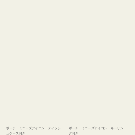
ュ
グ
ケ
付
ー
き
ス
付
き
ポーチ ミニーズアイコン ティッシ
ポーチ ミニーズアイコン キーリン
ュケース付き
グ付き