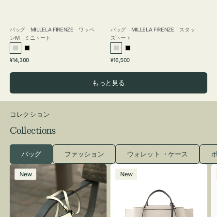
バッグ MILLELA FIRENZE ワッペ
バッグ MILLELA FIRENZE スタッ
ンM ミニトート
ズトート
シ
ブ
シ
ブ
通
通
¥14,300
¥16,500
ル
ラ
ル
ラ
常
常
バ
ッ
バ
ッ
価
価
もっと見る
ー
ク
ー
ク
格
格
コレクション
Collections
バッグ
ファッション
ウォレット ・ケース
ポ
レ
バ
New
New
ザ
ッ
ー
グ
バ
バ
ッ
イ