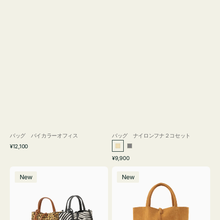
バッグ バイカラーオフィス
バッグ ナイロンフナ２コセット
通
¥12,100
ベ
グ
常
通
¥9,900
ー
レ
価
常
バ
バ
格
ジ
ー
価
New
New
ッ
ッ
ュ
格
グ
グ
MILLELA
MILLELA
FIRENZE
FIRENZE