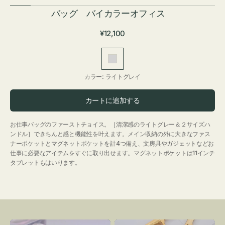
バッグ バイカラーオフィス
通
¥12,100
常
価
ラ
格
イ
カラー:
ライトグレイ
ト
グ
カートに追加する
レ
イ
お仕事バッグのファーストチョイス。［清潔感のライトグレー＆２サイズハ
ンドル］できちんと感と機能性を叶えます。メイン収納の外に大きなファス
ナーポケットとマグネットポケットを計4つ備え、文房具やガジェットなどお
仕事に必要なアイテムをすぐに取り出せます。マグネットポケットは11インチ
タブレットもはいります。