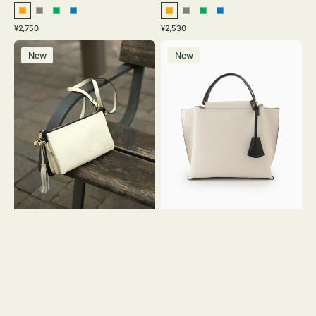
オ
グ
グ
ブ
オ
グ
グ
ブ
通
通
¥2,750
¥2,530
レ
レ
リ
ル
レ
レ
リ
ル
常
常
レ
バ
ン
ー
ー
ー
ン
ー
ー
ー
価
価
New
New
ザ
ッ
ジ
ン
ジ
ン
格
格
ー
グ
バ
バ
ッ
イ
グ
カ
タ
ラ
ッ
ー
セ
オ
ル
フ
シ
ィ
ョ
ス
ル
ミ
ダ
ニ
ー