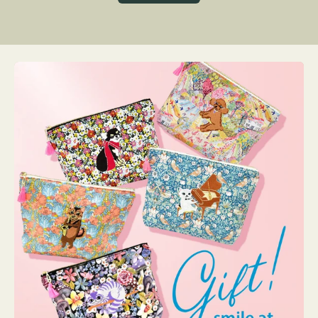
グ
ト
ク
格
リ
ー
ン