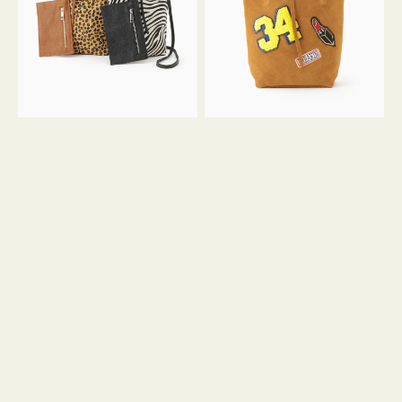
ア
ワ
ニ
ッ
マ
ペ
ル
ン
ガ
34
ラ
ス
ミ
エ
ニ
ー
ト
ド
ー
ミ
ト
ニ