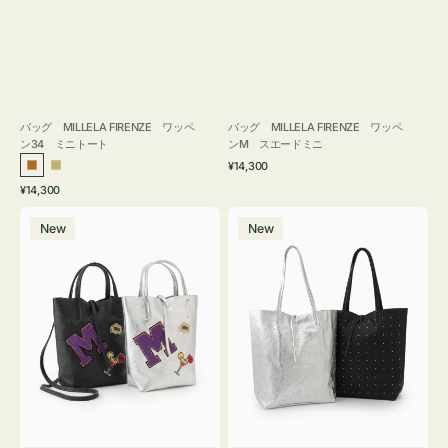
バッグ MILLELA FIRENZE ワッペ
バッグ MILLELA FIRENZE ワッペ
ン34 ミニトート
ンM スエードミニ
通
¥14,300
ブ
カ
常
通
¥14,300
ロ
ー
価
常
バ
バ
格
ン
キ
価
New
New
ッ
ッ
ズ
格
グ
グ
MILLELA
MILLELA
FIRENZE
FIRENZE
ワ
ス
ッ
タ
ペ
ッ
ン
ズ
M
ト
ミ
ー