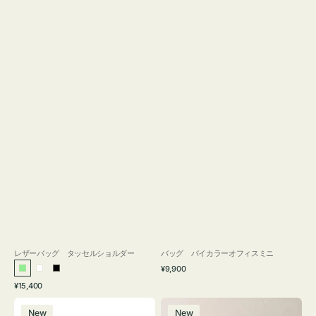
レザーバッグ タッセルショルダー
バッグ バイカラーオフィスミニ
通
¥9,900
ラ
ホ
ブ
常
通
¥15,400
イ
ワ
ラ
価
常
バ
バ
格
ト
イ
ッ
価
New
New