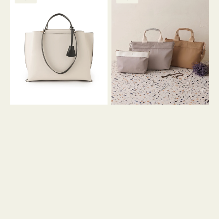
ッ
ッ
グ
ト
ク
格
グ
グ
リ
バ
ナ
ー
イ
イ
ン
カ
ロ
ラ
ン
ー
フ
オ
ナ
フ
２
ィ
コ
ス
セ
ッ
ト