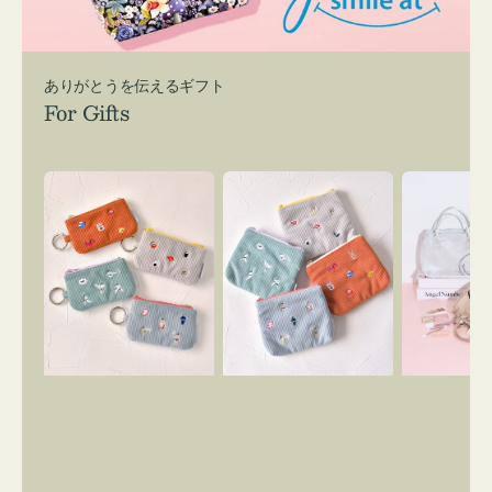
ありがとうを伝えるギフト
For Gifts
ポ
ポ
バ
ー
ー
ッ
チ
チ
グ
ミ
ミ
イ
ニ
ニ
ン
ー
ー
バ
ズ
ズ
ッ
ア
ア
グ
イ
イ
ス
コ
コ
マ
ン
ン
イ
キ
テ
リ
ー
ィ
ー