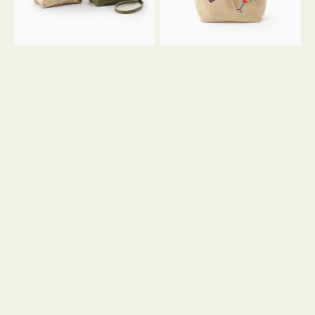
ン
ン
34
M
ミ
ス
ニ
エ
ト
ー
ー
ド
ト
ミ
ニ