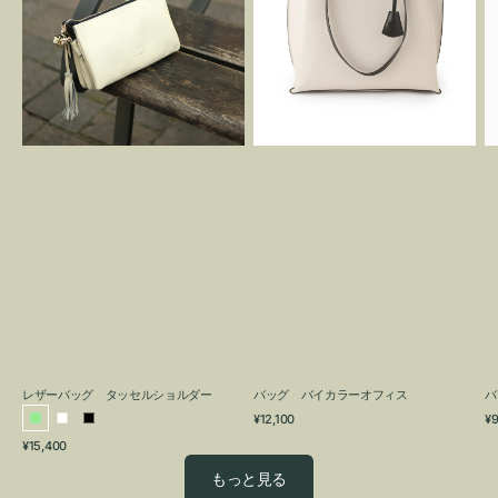
グ
カ
タ
ラ
ッ
ー
セ
オ
ル
フ
シ
ィ
ョ
ス
ル
ダ
ー
レザーバッグ タッセルショルダー
バッグ バイカラーオフィス
バ
通
通
¥12,100
¥9
ラ
ホ
ブ
常
常
通
¥15,400
イ
ワ
ラ
価
価
常
格
格
ト
イ
ッ
もっと見る
価