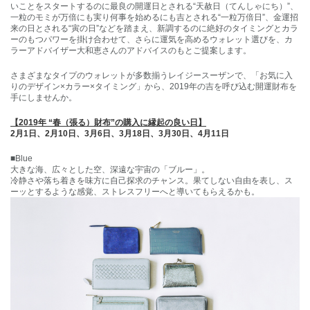
いことをスタートするのに最良の開運日とされる“天赦日（てんしゃにち）”、
一粒のモミが万倍にも実り何事を始めるにも吉とされる“一粒万倍日”、金運招
来の日とされる“寅の日”などを踏まえ、新調するのに絶好のタイミングとカラ
ーのもつパワーを掛け合わせて、さらに運気を高めるウォレット選びを、カ
ラーアドバイザー大和恵さんのアドバイスのもとご提案します。
さまざまなタイプのウォレットが多数揃うレイジースーザンで、「お気に入
りのデザイン×カラー×タイミング」から、2019年の吉を呼び込む開運財布を
手にしませんか。
【2019
年 “春（張る）財布”の購入に縁起の良い日
】
2月1日、2月10日、3月6日、3月18日、3月30日、4月11日
■Blue
大きな海、広々とした空、深遠な宇宙の「ブルー」。
冷静さや落ち着きを味方に自己探求のチャンス。果てしない自由を表し、ス
ーッとするような感覚、ストレスフリーへと導いてもらえるかも。