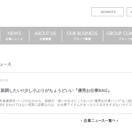
.02.20
に新調したい!!少し小ぶりがちょうどいい『優秀お仕事BAG』
19年春夏新作バッグのなかから、収納力・使いやすさにこだわった“優秀お仕事バッグ”をご
勤するわけではない現実に必要なのは、お仕事アイテムがきっちり入る大きすぎないサイズ感！