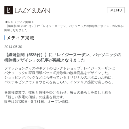
TOP
>
メディア掲載
>
【繊研新聞（5/28付）】に「レイジースーザン、パナソニックの掃除機デザイン」の記事が
掲載となりました
2014.05.30
【繊研新聞（5/28付）】に「レイジースーザン、パナソニックの
掃除機デザイン」の記事が掲載となりました
ファッショングッズやギフトのセレクトショップ、レイジースーザンは
パナソニックの家庭用紙パック式掃除機の協業商品をデザインした。
ショッピングバッグなどにも使っているオリジナルのボタニカル柄に、
パステルピンクでチョウと花をあしらい、インテリア感覚で楽しめる。
異業種協業で、技術と感性を掛け合わせ、毎日の暮らしを楽しく彩る
「新しい家電の価値」の提案を目指す。
販売は6月20日～8月31日。オープン価格。