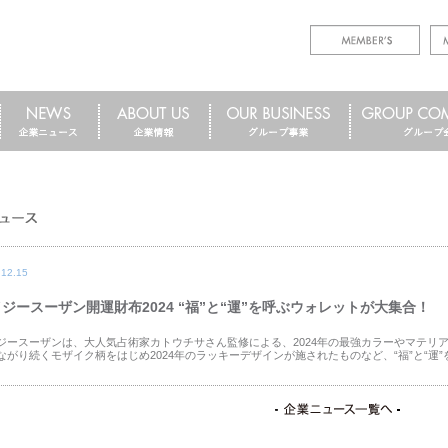
.12.15
ジースーザン開運財布2024 “福”と“運”を呼ぶウォレットが大集合！
ジースーザンは、大人気占術家カトウチサさん監修による、2024年の最強カラーやマテリ
ながり続くモザイク柄をはじめ2024年のラッキーデザインが施されたものなど、“福”と“運”を