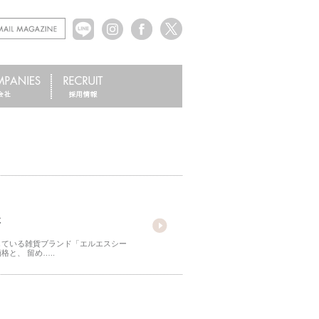
た
している雑貨ブランド「エルエスシー
と、 留め…..