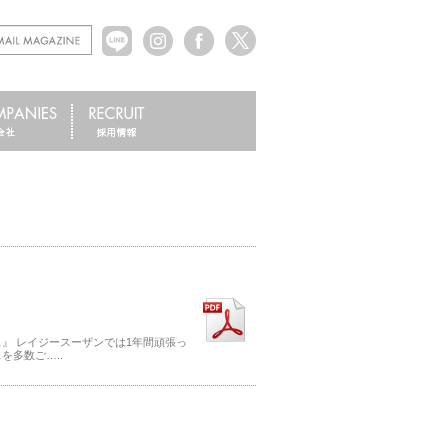
』 レイジースーザンでは1年間頑張っ
多数ご…..