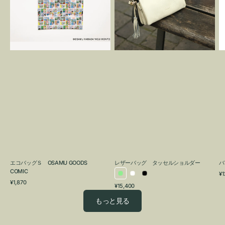
OSAMU
タ
GOODS
ッ
COMIC
セ
ル
シ
ョ
ル
ダ
ー
エコバッグＳ OSAMU GOODS
レザーバッグ タッセルショルダー
バ
COMIC
通
¥1
ラ
ホ
ブ
通
常
¥1,870
通
¥15,400
イ
ワ
ラ
常
価
常
価
格
ト
イ
ッ
もっと見る
価
格
グ
ト
ク
格
リ