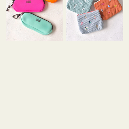
ス
ー
WEEKEND(ER)
ズ
ク
ア
ッ
イ
シ
コ
ョ
ン
ン
テ
ィ
ッ
シ
ュ
ケ
ー
ス
付
き