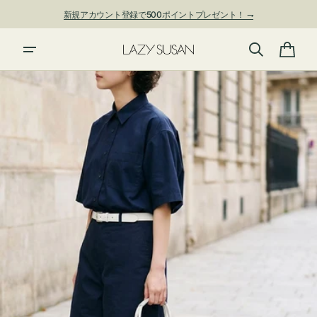
ン
新規アカウント登録で500ポイントプレゼント！ ⇁
ツ
に
夏季休業および発送停止について
進
カ
む
ー
ト