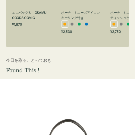
グ
ュ
付
ケ
エコバッグＳ OSAMU
ポーチ ミニーズアイコン
ポーチ ミニー
き
ー
GOODS COMIC
キーリング付き
ティッシュケー
通
ス
¥1,870
オ
グ
グ
ブ
オ
グ
グ
常
付
通
通
¥2,530
¥2,750
レ
レ
リ
ル
レ
レ
リ
価
常
常
き
格
ン
ー
ー
ー
ン
ー
ー
価
価
ジ
ン
ジ
ン
格
格
今日を彩る、とっておき
Found This !