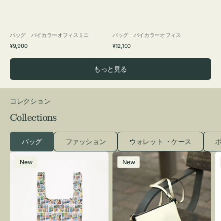
バッグ バイカラーオフィスミニ
バッグ バイカラーオフィス
通
通
¥9,900
¥12,100
常
常
価
価
もっと見る
格
格
コレクション
Collections
バッグ
ファッション
ウォレット ・ケース
ポ
エ
レ
New
New
コ
ザ
バ
ー
ッ
バ
グ
ッ
Ｓ
グ