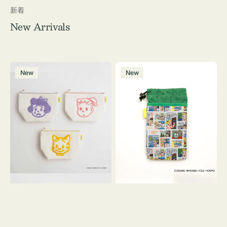
新着
New Arrivals
ポ
ボ
New
New
ー
ト
チ
ル
OSAMU
ケ
GOODS
ー
キ
ス
ャ
OSAMU
ン
GOODS
バ
COMIC
ス
サ
ガ
ラ