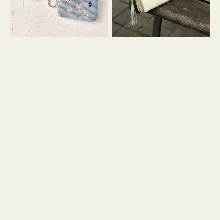
イ
セ
コ
ル
ン
シ
キ
ョ
ー
ル
リ
ダ
ン
ー
グ
付
き