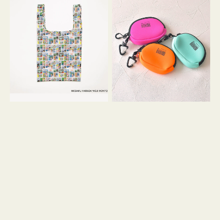
バ
ー
ッ
ム
グ
ポ
Ｓ
ー
OSAMU
チ
GOODS
WEEKEND(ER)
COMIC
ク
ッ
シ
ョ
ン
ミ
ニ