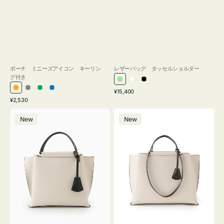
ポーチ ミニーズアイコン キーリン
レザーバッグ タッセルショルダー
グ付き
ラ
ホ
ブ
通
オ
グ
グ
ブ
¥15,400
イ
ワ
ラ
通
常
¥2,530
レ
レ
リ
ル
ト
イ
ッ
常
価
バ
バ
ン
ー
ー
ー
グ
ト
ク
価
格
New
New
ッ
ッ
ジ
ン
格
リ
グ
グ
ー
バ
バ
ン
イ
イ
カ
カ
ラ
ラ
ー
ー
オ
オ
フ
フ
ィ
ィ