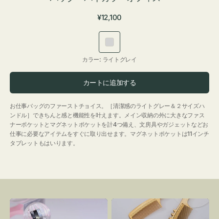
通
¥12,100
常
価
ラ
格
イ
カラー:
ライトグレイ
ト
グ
カートに追加する
レ
イ
お仕事バッグのファーストチョイス。［清潔感のライトグレー＆２サイズハ
ンドル］できちんと感と機能性を叶えます。メイン収納の外に大きなファス
ナーポケットとマグネットポケットを計4つ備え、文房具やガジェットなどお
仕事に必要なアイテムをすぐに取り出せます。マグネットポケットは11インチ
タブレットもはいります。