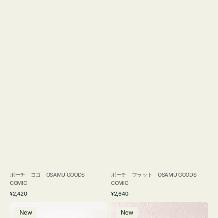
ポーチ ヨコ OSAMU GOODS
ポーチ フラット OSAMU GOODS
COMIC
COMIC
通
通
¥2,420
¥2,640
常
常
エ
チ
価
価
New
New
コ
ャ
格
格