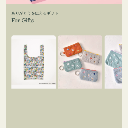
ありがとうを伝えるギフト
For Gifts
エ
ポ
ポ
コ
ー
ー
バ
チ
チ
ッ
ミ
ミ
グ
ニ
ニ
Ｓ
ー
ー
OSAMU
ズ
ズ
GOODS
ア
ア
COMIC
イ
イ
コ
コ
ン
ン
キ
テ
ー
ィ
リ
ッ
ン
シ