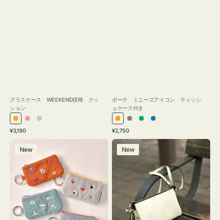
グラスケース WEEKEND(ER) クッ
ポーチ ミニーズアイコン ティッシ
ション
ュケース付き
オ
ピ
ラ
オ
グ
グ
ブ
通
通
¥3,190
¥2,750
レ
ン
イ
レ
レ
リ
ル
常
常
ポ
レ
ン
ク
ト
ン
ー
ー
ー
価
価
New
New
ー
ザ
ジ
ブ
ジ
ン
格
格
チ
ー
ル
ミ
バ
ー
ニ
ッ
ー
グ
ズ
タ
ア
ッ