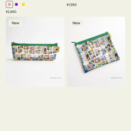
通
¥1,980
ピ
パ
イ
常
通
¥2,860
ン
ー
エ
価
常
ポ
ポ
格
ク
プ
ロ
価
New
New
ー
ー
ル
ー
格
チ
チ
ヨ
フ
コ
ラ
OSAMU
ッ
GOODS
ト
COMIC
OSAMU
GOODS
COMIC