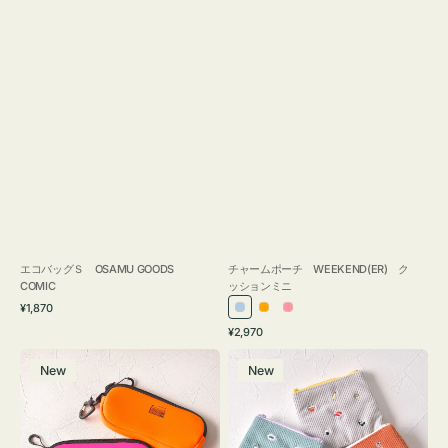
エコバッグＳ OSAMU GOODS
チャームポーチ WEEKEND(ER) ク
COMIC
ッションミニ
通
¥1,870
ラ
オ
ピ
常
通
¥2,970
イ
レ
ン
価
常
グ
ポ
格
ト
ン
ク
価
New
New
ラ
ー
ブ
ジ
格
ス
チ
ル
ケ
ミ
ー
ー
ニ