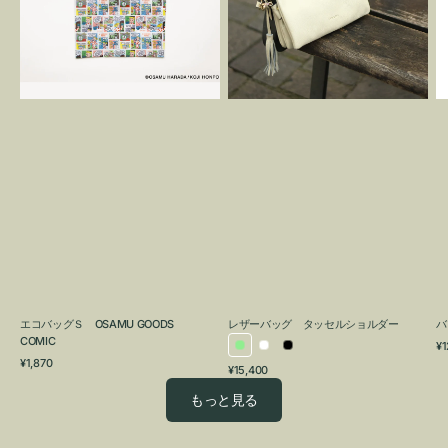
OSAMU
タ
GOODS
ッ
COMIC
セ
ル
シ
ョ
ル
ダ
ー
エコバッグＳ OSAMU GOODS
レザーバッグ タッセルショルダー
バ
COMIC
通
¥1
ラ
ホ
ブ
通
常
¥1,870
通
¥15,400
イ
ワ
ラ
常
価
常
価
格
ト
イ
ッ
もっと見る
価
格
グ
ト
ク
格
リ