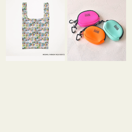
バ
ー
ッ
ム
グ
ポ
Ｓ
ー
OSAMU
チ
GOODS
WEEKEND(ER)
COMIC
ク
ッ
シ
ョ
ン
ミ
ニ