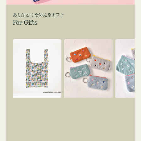
ありがとうを伝えるギフト
For Gifts
エ
ポ
ポ
コ
ー
ー
バ
チ
チ
ッ
ミ
ミ
グ
ニ
ニ
Ｓ
ー
ー
OSAMU
ズ
ズ
GOODS
ア
ア
COMIC
イ
イ
コ
コ
ン
ン
キ
テ
ー
ィ
リ
ッ
ン
シ