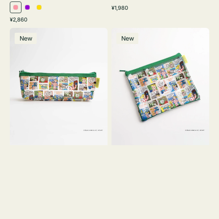
通
¥1,980
ピ
パ
イ
常
通
¥2,860
ン
ー
エ
価
常
ポ
ポ
格
ク
プ
ロ
価
New
New
ー
ー
ル
ー
格
チ
チ
ヨ
フ
コ
ラ
OSAMU
ッ
GOODS
ト
COMIC
OSAMU
GOODS
COMIC