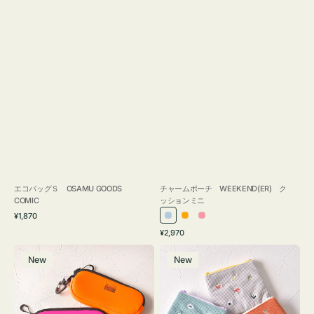
エコバッグＳ OSAMU GOODS
チャームポーチ WEEKEND(ER) ク
COMIC
ッションミニ
通
¥1,870
ラ
オ
ピ
常
通
¥2,970
イ
レ
ン
価
常
グ
ポ
格
ト
ン
ク
価
New
New
ラ
ー
ブ
ジ
格
ス
チ
ル
ケ
ミ
ー
ー
ニ