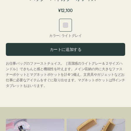
通
¥12,100
常
価
ラ
格
イ
カラー:
ライトグレイ
ト
グ
カートに追加する
レ
イ
お仕事バッグのファーストチョイス。［清潔感のライトグレー＆２サイズハ
ンドル］できちんと感と機能性を叶えます。メイン収納の外に大きなファス
ナーポケットとマグネットポケットを計4つ備え、文房具やガジェットなどお
仕事に必要なアイテムをすぐに取り出せます。マグネットポケットは11インチ
タブレットもはいります。