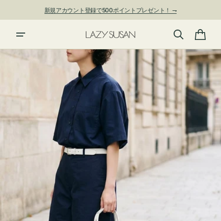
ン
新規アカウント登録で500ポイントプレゼント！ ⇁
ツ
に
進
カ
む
ー
ト