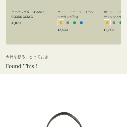
グ
ュ
付
ケ
エコバッグＳ OSAMU
ポーチ ミニーズアイコン
ポーチ ミニー
き
ー
GOODS COMIC
キーリング付き
ティッシュケー
通
ス
¥1,870
オ
グ
グ
ブ
オ
グ
グ
常
付
通
通
¥2,530
¥2,750
レ
レ
リ
ル
レ
レ
リ
価
常
常
き
格
ン
ー
ー
ー
ン
ー
ー
価
価
ジ
ン
ジ
ン
格
格
今日を彩る、とっておき
Found This !