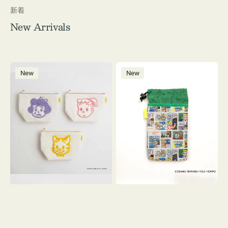
新着
New Arrivals
ポ
ボ
New
New
ー
ト
チ
ル
OSAMU
ケ
GOODS
ー
キ
ス
ャ
OSAMU
ン
GOODS
バ
COMIC
ス
サ
ガ
ラ