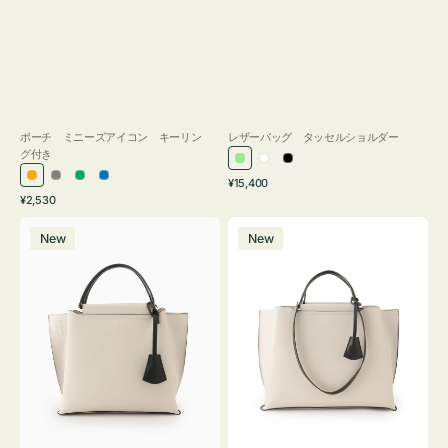
ポーチ ミニーズアイコン キーリン
レザーバッグ タッセルショルダー
グ付き
ラ
ホ
ブ
通
オ
グ
グ
ブ
¥15,400
イ
ワ
ラ
通
常
¥2,530
レ
レ
リ
ル
ト
イ
ッ
常
価
バ
バ
ン
ー
ー
ー
グ
ト
ク
価
格
New
New
ッ
ッ
ジ
ン
格
リ
グ
グ
ー
バ
バ
ン
イ
イ
カ
カ
ラ
ラ
ー
ー
オ
オ
フ
フ
ィ
ィ