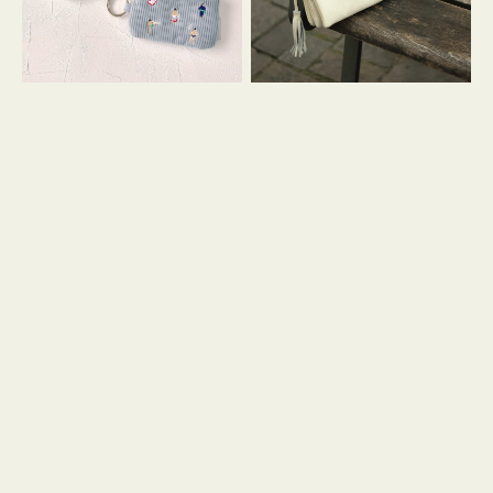
イ
セ
コ
ル
ン
シ
キ
ョ
ー
ル
リ
ダ
ン
ー
グ
付
き