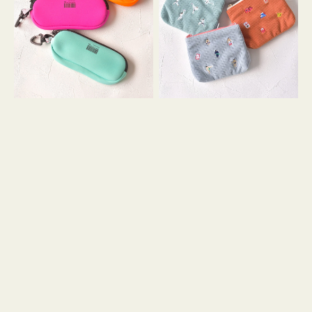
ス
ー
WEEKEND(ER)
ズ
ク
ア
ッ
イ
シ
コ
ョ
ン
ン
テ
ィ
ッ
シ
ュ
ケ
ー
ス
付
き