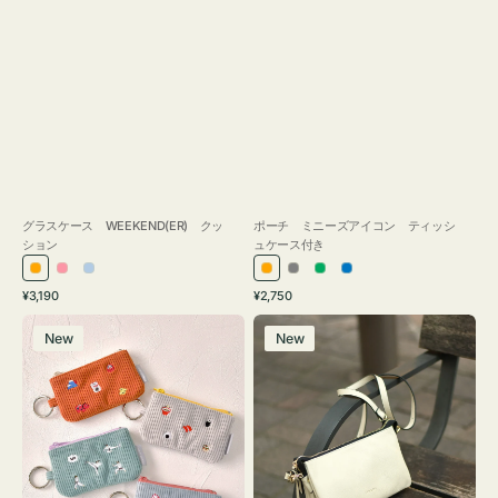
グラスケース WEEKEND(ER) クッ
ポーチ ミニーズアイコン ティッシ
ション
ュケース付き
オ
ピ
ラ
オ
グ
グ
ブ
通
通
¥3,190
¥2,750
レ
ン
イ
レ
レ
リ
ル
常
常
ポ
レ
ン
ク
ト
ン
ー
ー
ー
価
価
New
New
ー
ザ
ジ
ブ
ジ
ン
格
格
チ
ー
ル
ミ
バ
ー
ニ
ッ
ー
グ
ズ
タ
ア
ッ