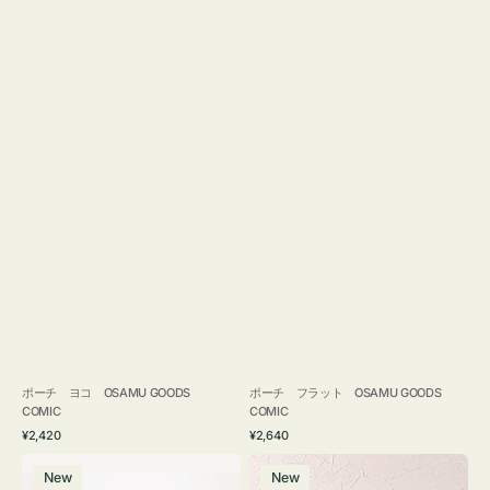
ポーチ ヨコ OSAMU GOODS
ポーチ フラット OSAMU GOODS
COMIC
COMIC
通
通
¥2,420
¥2,640
常
常
エ
チ
価
価
New
New
コ
ャ
格
格