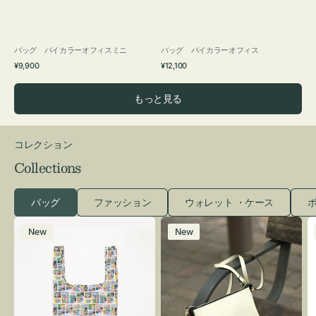
バッグ バイカラーオフィスミニ
バッグ バイカラーオフィス
通
通
¥9,900
¥12,100
常
常
価
価
もっと見る
格
格
コレクション
Collections
バッグ
ファッション
ウォレット ・ケース
ポ
エ
レ
New
New
コ
ザ
バ
ー
ッ
バ
グ
ッ
Ｓ
グ