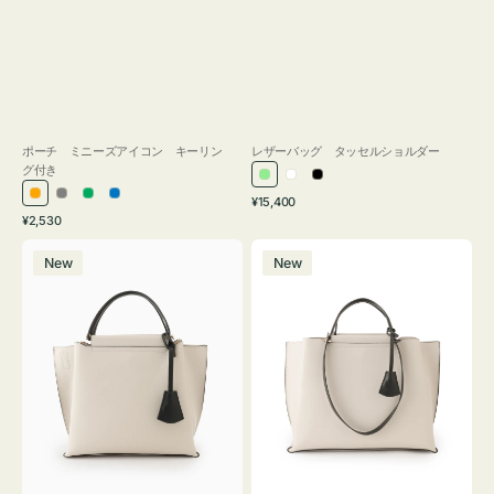
ポーチ ミニーズアイコン キーリン
レザーバッグ タッセルショルダー
グ付き
ラ
ホ
ブ
通
オ
グ
グ
ブ
¥15,400
イ
ワ
ラ
通
常
¥2,530
レ
レ
リ
ル
ト
イ
ッ
常
価
バ
バ
ン
ー
ー
ー
グ
ト
ク
価
格
New
New
ッ
ッ
ジ
ン
格
リ
グ
グ
ー
バ
バ
ン
イ
イ
カ
カ
ラ
ラ
ー
ー
オ
オ
フ
フ
ィ
ィ