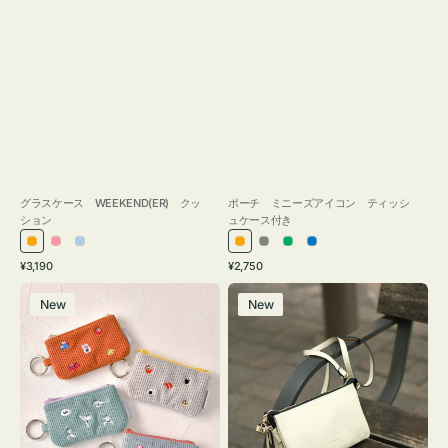
グラスケース WEEKEND(ER) クッ
ポーチ ミニーズアイコン ティッシ
ション
ュケース付き
オ
ピ
ラ
オ
グ
グ
ブ
通
通
¥3,190
¥2,750
レ
ン
イ
レ
レ
リ
ル
常
常
ポ
レ
ン
ク
ト
ン
ー
ー
ー
価
価
New
New
ー
ザ
ジ
ブ
ジ
ン
格
格
チ
ー
ル
ミ
バ
ー
ニ
ッ
ー
グ
ズ
タ
ア
ッ