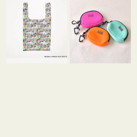
バ
ー
ッ
ム
グ
ポ
Ｓ
ー
OSAMU
チ
GOODS
WEEKEND(ER)
COMIC
ク
ッ
シ
ョ
ン
ミ
ニ