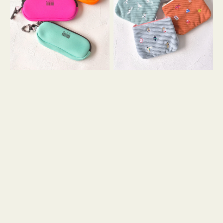
ス
ー
WEEKEND(ER)
ズ
ク
ア
ッ
イ
シ
コ
ョ
ン
ン
テ
ィ
ッ
シ
ュ
ケ
ー
ス
付
き