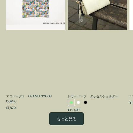
OSAMU
タ
GOODS
ッ
COMIC
セ
ル
シ
ョ
ル
ダ
ー
エコバッグＳ OSAMU GOODS
レザーバッグ タッセルショルダー
バ
COMIC
通
¥1
ラ
ホ
ブ
通
常
¥1,870
通
¥15,400
イ
ワ
ラ
常
価
常
価
格
ト
イ
ッ
もっと見る
価
格
グ
ト
ク
格
リ