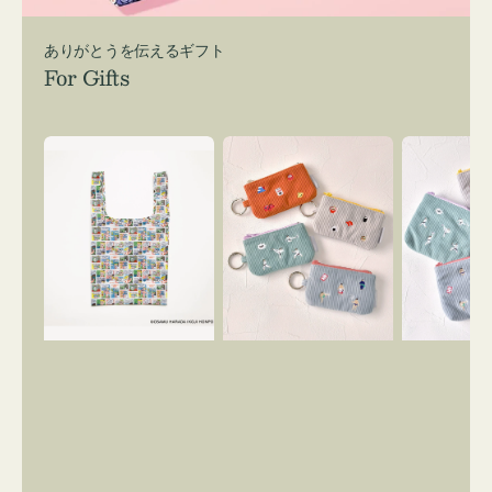
ありがとうを伝えるギフト
For Gifts
エ
ポ
ポ
コ
ー
ー
バ
チ
チ
ッ
ミ
ミ
グ
ニ
ニ
Ｓ
ー
ー
OSAMU
ズ
ズ
GOODS
ア
ア
COMIC
イ
イ
コ
コ
ン
ン
キ
テ
ー
ィ
リ
ッ
ン
シ