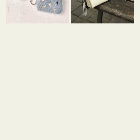
イ
セ
コ
ル
ン
シ
キ
ョ
ー
ル
リ
ダ
ン
ー
グ
付
き