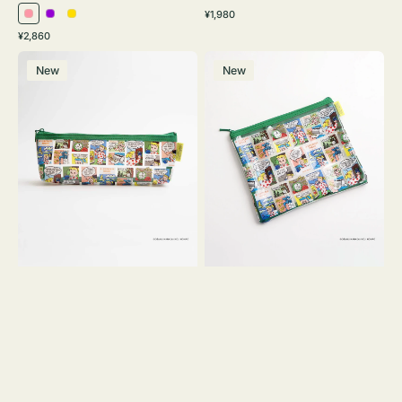
通
¥1,980
ピ
パ
イ
常
通
¥2,860
ン
ー
エ
価
常
ポ
ポ
格
ク
プ
ロ
価
New
New
ー
ー
ル
ー
格
チ
チ
ヨ
フ
コ
ラ
OSAMU
ッ
GOODS
ト
COMIC
OSAMU
GOODS
COMIC