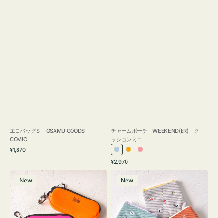
エコバッグＳ OSAMU GOODS
チャームポーチ WEEKEND(ER) ク
COMIC
ッションミニ
通
¥1,870
ラ
オ
ピ
常
通
¥2,970
イ
レ
ン
価
常
グ
ポ
格
ト
ン
ク
価
New
New
ラ
ー
ブ
ジ
格
ス
チ
ル
ケ
ミ
ー
ー
ニ