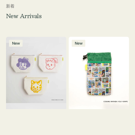
新着
New Arrivals
ポ
ボ
New
New
ー
ト
チ
ル
OSAMU
ケ
GOODS
ー
キ
ス
ャ
OSAMU
ン
GOODS
バ
COMIC
ス
サ
ガ
ラ