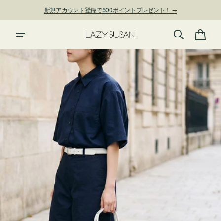
ン
新規アカウント登録で500ポイントプレゼント！ ⇁
ツ
に
進
カ
む
ー
ト