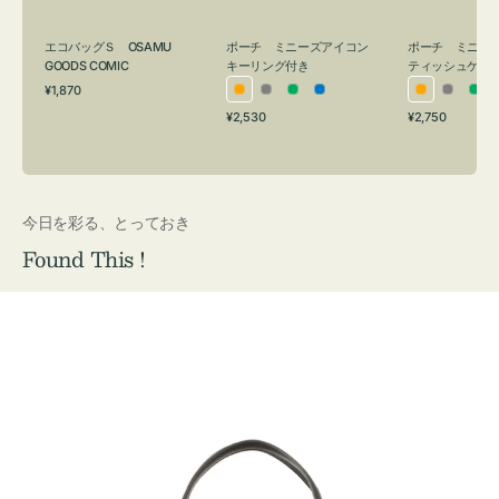
グ
ュ
付
ケ
エコバッグＳ OSAMU
ポーチ ミニーズアイコン
ポーチ ミニー
き
ー
GOODS COMIC
キーリング付き
ティッシュケー
通
ス
¥1,870
オ
グ
グ
ブ
オ
グ
グ
常
付
通
通
¥2,530
¥2,750
レ
レ
リ
ル
レ
レ
リ
価
常
常
き
格
ン
ー
ー
ー
ン
ー
ー
価
価
ジ
ン
ジ
ン
格
格
今日を彩る、とっておき
Found This !