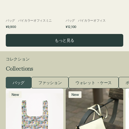
バッグ バイカラーオフィスミニ
バッグ バイカラーオフィス
通
通
¥9,900
¥12,100
常
常
価
価
もっと見る
格
格
コレクション
Collections
バッグ
ファッション
ウォレット ・ケース
ポ
エ
レ
New
New
コ
ザ
バ
ー
ッ
バ
グ
ッ
Ｓ
グ