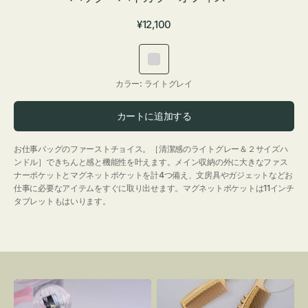
通
¥12,100
常
価
ラ
格
イ
カラー:
ライトグレイ
ト
グ
カートに追加する
レ
イ
お仕事バッグのファーストチョイス。［清潔感のライトグレー＆２サイズハ
ンドル］できちんと感と機能性を叶えます。メイン収納の外に大きなファス
ナーポケットとマグネットポケットを計4つ備え、文房具やガジェットなどお
仕事に必要なアイテムをすぐに取り出せます。マグネットポケットは11インチ
タブレットもはいります。