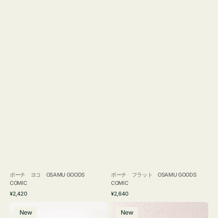
ポーチ ヨコ OSAMU GOODS
ポーチ フラット OSAMU GOODS
COMIC
COMIC
通
通
¥2,420
¥2,640
常
常
エ
チ
価
価
New
New
コ
ャ
格
格