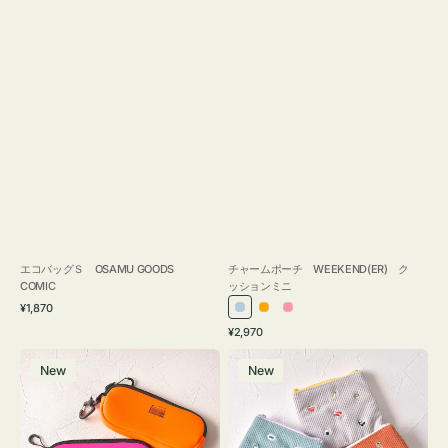
エコバッグＳ OSAMU GOODS
チャームポーチ WEEKEND(ER) ク
COMIC
ッションミニ
通
¥1,870
ラ
オ
ピ
常
通
¥2,970
イ
レ
ン
価
常
グ
ポ
格
ト
ン
ク
価
New
New
ラ
ー
ブ
ジ
格
ス
チ
ル
ケ
ミ
ー
ー
ニ