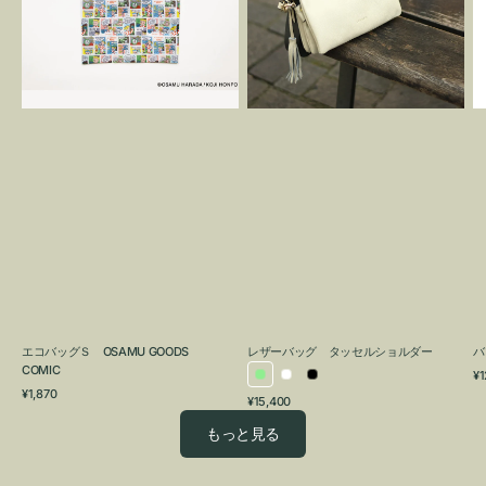
OSAMU
タ
GOODS
ッ
COMIC
セ
ル
シ
ョ
ル
ダ
ー
エコバッグＳ OSAMU GOODS
レザーバッグ タッセルショルダー
バ
COMIC
通
¥1
ラ
ホ
ブ
通
常
¥1,870
通
¥15,400
イ
ワ
ラ
常
価
常
価
格
ト
イ
ッ
もっと見る
価
格
グ
ト
ク
格
リ