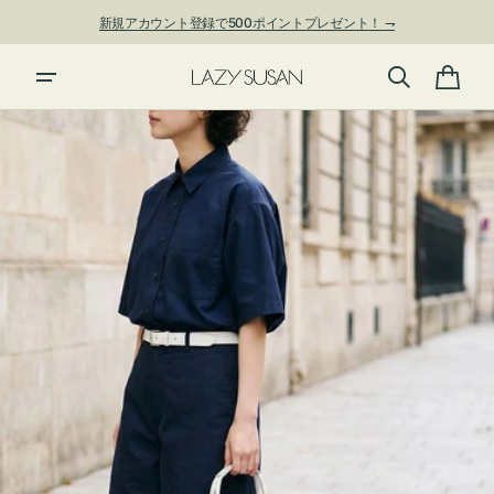
ン
新規アカウント登録で500ポイントプレゼント！ ⇁
ツ
に
進
カ
む
ー
ト