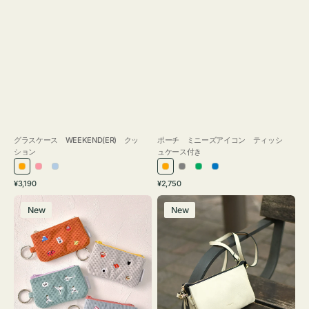
グラスケース WEEKEND(ER) クッ
ポーチ ミニーズアイコン ティッシ
ション
ュケース付き
オ
ピ
ラ
オ
グ
グ
ブ
通
通
¥3,190
¥2,750
レ
ン
イ
レ
レ
リ
ル
常
常
ポ
レ
ン
ク
ト
ン
ー
ー
ー
価
価
New
New
ー
ザ
ジ
ブ
ジ
ン
格
格
チ
ー
ル
ミ
バ
ー
ニ
ッ
ー
グ
ズ
タ
ア
ッ