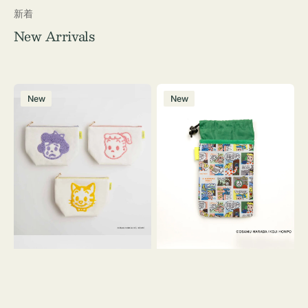
新着
New Arrivals
ポ
ボ
New
New
ー
ト
チ
ル
OSAMU
ケ
GOODS
ー
キ
ス
ャ
OSAMU
ン
GOODS
バ
COMIC
ス
サ
ガ
ラ