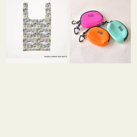
バ
ー
ッ
ム
グ
ポ
Ｓ
ー
OSAMU
チ
GOODS
WEEKEND(ER)
COMIC
ク
ッ
シ
ョ
ン
ミ
ニ