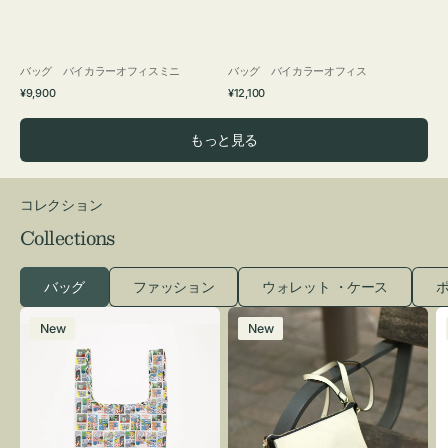
バッグ バイカラーオフィスミニ
バッグ バイカラーオフィス
通
通
¥9,900
¥12,100
常
常
価
価
もっと見る
格
格
コレクション
Collections
バッグ
ファッション
ウォレット ・ケース
ポ
エ
レ
New
New
コ
ザ
バ
ー
ッ
バ
グ
ッ
Ｓ
グ