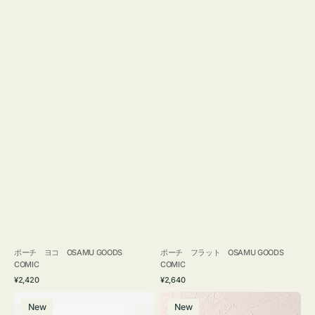
ポーチ ヨコ OSAMU GOODS
ポーチ フラット OSAMU GOODS
COMIC
COMIC
通
通
¥2,420
¥2,640
常
常
エ
チ
価
価
New
New
コ
ャ
格
格