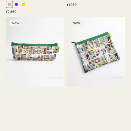
通
¥1,980
ピ
パ
イ
常
通
¥2,860
ン
ー
エ
価
常
ポ
ポ
格
ク
プ
ロ
価
New
New
ー
ー
ル
ー
格
チ
チ
ヨ
フ
コ
ラ
OSAMU
ッ
GOODS
ト
COMIC
OSAMU
GOODS
COMIC