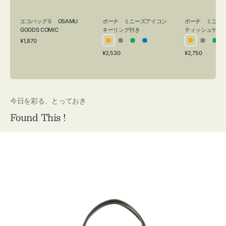
グ
ュ
付
ケ
エコバッグＳ OSAMU
ポーチ ミニーズアイコン
ポーチ ミニー
き
ー
GOODS COMIC
キーリング付き
ティッシュケー
通
ス
¥1,870
オ
グ
グ
ブ
オ
グ
グ
常
付
通
通
¥2,530
¥2,750
レ
レ
リ
ル
レ
レ
リ
価
常
常
き
格
ン
ー
ー
ー
ン
ー
ー
価
価
ジ
ン
ジ
ン
格
格
今日を彩る、とっておき
Found This !