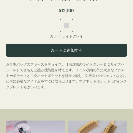
通
¥12,100
常
価
ラ
格
イ
カラー:
ライトグレイ
ト
グ
カートに追加する
レ
イ
お仕事バッグのファーストチョイス。［清潔感のライトグレー＆２サイズハ
ンドル］できちんと感と機能性を叶えます。メイン収納の外に大きなファス
ナーポケットとマグネットポケットを計4つ備え、文房具やガジェットなどお
仕事に必要なアイテムをすぐに取り出せます。マグネットポケットは11インチ
タブレットもはいります。