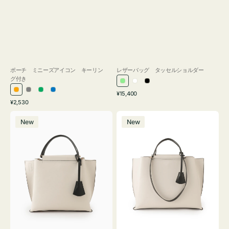
ポーチ ミニーズアイコン キーリン
レザーバッグ タッセルショルダー
グ付き
ラ
ホ
ブ
通
オ
グ
グ
ブ
¥15,400
イ
ワ
ラ
通
常
¥2,530
レ
レ
リ
ル
ト
イ
ッ
常
価
バ
バ
ン
ー
ー
ー
グ
ト
ク
価
格
New
New
ッ
ッ
ジ
ン
格
リ
グ
グ
ー
バ
バ
ン
イ
イ
カ
カ
ラ
ラ
ー
ー
オ
オ
フ
フ
ィ
ィ