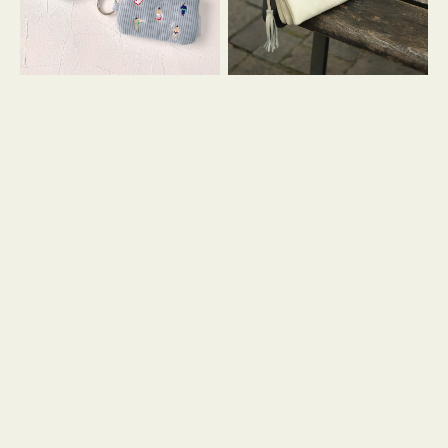
イ
セ
コ
ル
ン
シ
キ
ョ
ー
ル
リ
ダ
ン
ー
グ
付
き