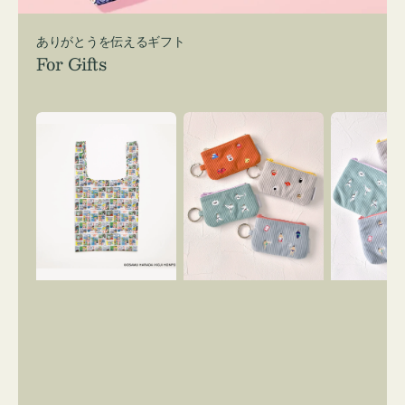
ありがとうを伝えるギフト
For Gifts
エ
ポ
ポ
コ
ー
ー
バ
チ
チ
ッ
ミ
ミ
グ
ニ
ニ
Ｓ
ー
ー
OSAMU
ズ
ズ
GOODS
ア
ア
COMIC
イ
イ
コ
コ
ン
ン
キ
テ
ー
ィ
リ
ッ
ン
シ