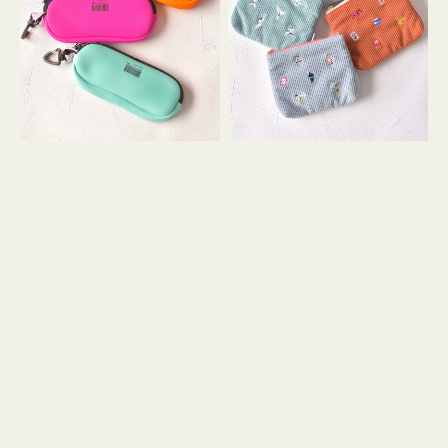
ス
ー
WEEKEND(ER)
ズ
ク
ア
ッ
イ
シ
コ
ョ
ン
ン
テ
ィ
ッ
シ
ュ
ケ
ー
ス
付
き