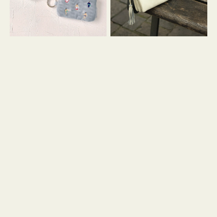
イ
セ
コ
ル
ン
シ
キ
ョ
ー
ル
リ
ダ
ン
ー
グ
付
き