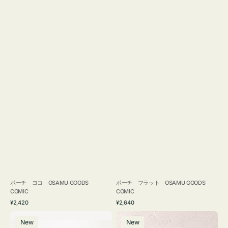
ポーチ ヨコ OSAMU GOODS
ポーチ フラット OSAMU GOODS
COMIC
COMIC
通
通
¥2,420
¥2,640
常
常
エ
チ
価
価
New
New
コ
ャ
格
格