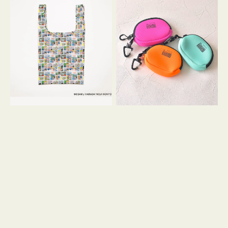
バ
ー
ッ
ム
グ
ポ
Ｓ
ー
OSAMU
チ
GOODS
WEEKEND(ER)
COMIC
ク
ッ
シ
ョ
ン
ミ
ニ