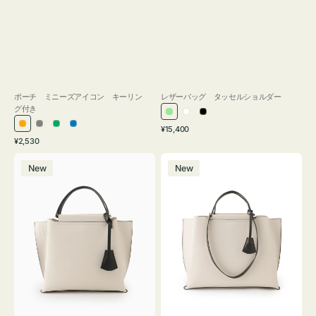
ポーチ ミニーズアイコン キーリン
レザーバッグ タッセルショルダー
グ付き
ラ
ホ
ブ
通
オ
グ
グ
ブ
¥15,400
イ
ワ
ラ
通
常
¥2,530
レ
レ
リ
ル
ト
イ
ッ
常
価
バ
バ
ン
ー
ー
ー
グ
ト
ク
価
格
New
New
ッ
ッ
ジ
ン
格
リ
グ
グ
ー
バ
バ
ン
イ
イ
カ
カ
ラ
ラ
ー
ー
オ
オ
フ
フ
ィ
ィ