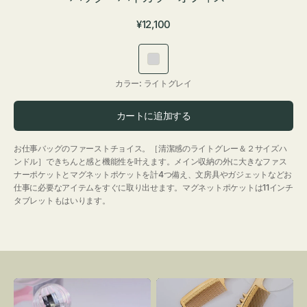
通
¥12,100
常
価
ラ
格
イ
カラー:
ライトグレイ
ト
グ
カートに追加する
レ
イ
お仕事バッグのファーストチョイス。［清潔感のライトグレー＆２サイズハ
ンドル］できちんと感と機能性を叶えます。メイン収納の外に大きなファス
ナーポケットとマグネットポケットを計4つ備え、文房具やガジェットなどお
仕事に必要なアイテムをすぐに取り出せます。マグネットポケットは11インチ
タブレットもはいります。