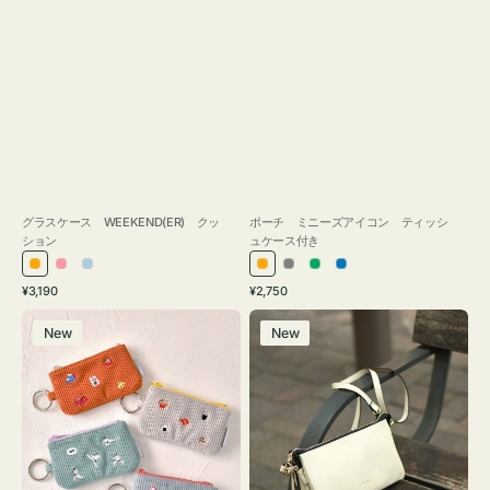
グラスケース WEEKEND(ER) クッ
ポーチ ミニーズアイコン ティッシ
ション
ュケース付き
オ
ピ
ラ
オ
グ
グ
ブ
通
通
¥3,190
¥2,750
レ
ン
イ
レ
レ
リ
ル
常
常
ポ
レ
ン
ク
ト
ン
ー
ー
ー
価
価
New
New
ー
ザ
ジ
ブ
ジ
ン
格
格
チ
ー
ル
ミ
バ
ー
ニ
ッ
ー
グ
ズ
タ
ア
ッ