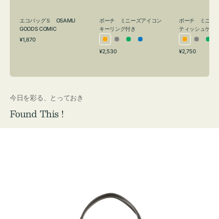
グ
ュ
付
ケ
エコバッグＳ OSAMU
ポーチ ミニーズアイコン
ポーチ ミニー
き
ー
GOODS COMIC
キーリング付き
ティッシュケー
通
ス
¥1,870
オ
グ
グ
ブ
オ
グ
グ
常
付
通
通
¥2,530
¥2,750
レ
レ
リ
ル
レ
レ
リ
価
常
常
き
格
ン
ー
ー
ー
ン
ー
ー
価
価
ジ
ン
ジ
ン
格
格
今日を彩る、とっておき
Found This !