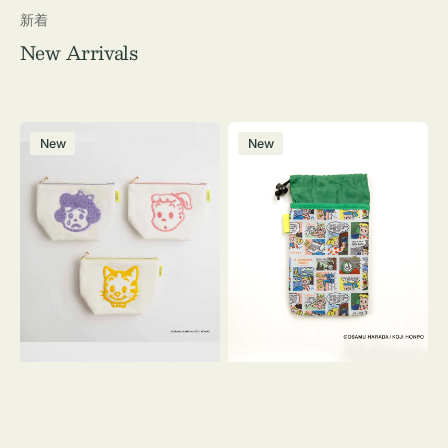
新着
New Arrivals
ポ
ボ
New
New
ー
ト
チ
ル
OSAMU
ケ
GOODS
ー
キ
ス
ャ
OSAMU
ン
GOODS
バ
COMIC
ス
サ
ガ
ラ