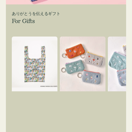
ありがとうを伝えるギフト
For Gifts
エ
ポ
ポ
コ
ー
ー
バ
チ
チ
ッ
ミ
ミ
グ
ニ
ニ
Ｓ
ー
ー
OSAMU
ズ
ズ
GOODS
ア
ア
COMIC
イ
イ
コ
コ
ン
ン
キ
テ
ー
ィ
リ
ッ
ン
シ