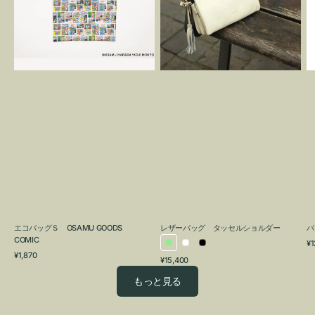
OSAMU
タ
GOODS
ッ
COMIC
セ
ル
シ
ョ
ル
ダ
ー
エコバッグＳ OSAMU GOODS
レザーバッグ タッセルショルダー
バ
COMIC
通
¥1
ラ
ホ
ブ
通
常
¥1,870
通
¥15,400
イ
ワ
ラ
常
価
常
価
格
ト
イ
ッ
もっと見る
価
格
グ
ト
ク
格
リ