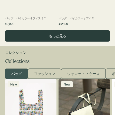
バッグ バイカラーオフィスミニ
バッグ バイカラーオフィス
通
通
¥9,900
¥12,100
常
常
価
価
もっと見る
格
格
コレクション
Collections
バッグ
ファッション
ウォレット ・ケース
ポ
エ
レ
New
New
コ
ザ
バ
ー
ッ
バ
グ
ッ
Ｓ
グ