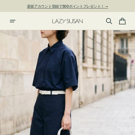
ン
新規アカウント登録で500ポイントプレゼント！ ⇁
ツ
に
進
カ
む
ー
ト