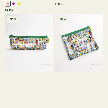
通
¥1,980
ピ
パ
イ
常
通
¥2,860
ン
ー
エ
価
常
ポ
ポ
格
ク
プ
ロ
価
New
New
ー
ー
ル
ー
格
チ
チ
ヨ
フ
コ
ラ
OSAMU
ッ
GOODS
ト
COMIC
OSAMU
GOODS
COMIC