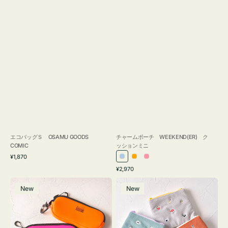
エコバッグＳ OSAMU GOODS
チャームポーチ WEEKEND(ER) ク
COMIC
ッションミニ
通
¥1,870
ラ
オ
ピ
常
通
¥2,970
イ
レ
ン
価
常
グ
ポ
格
ト
ン
ク
価
New
New
ラ
ー
ブ
ジ
格
ス
チ
ル
ケ
ミ
ー
ー
ニ