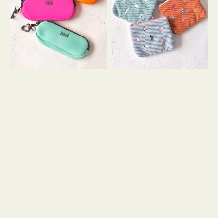
ス
ー
WEEKEND(ER)
ズ
ク
ア
ッ
イ
シ
コ
ョ
ン
ン
テ
ィ
ッ
シ
ュ
ケ
ー
ス
付
き