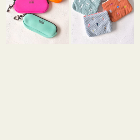
ス
ー
WEEKEND(ER)
ズ
ク
ア
ッ
イ
シ
コ
ョ
ン
ン
テ
ィ
ッ
シ
ュ
ケ
ー
ス
付
き