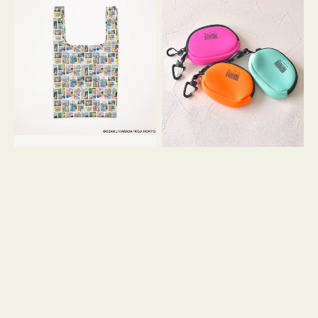
バ
ー
ッ
ム
グ
ポ
Ｓ
ー
OSAMU
チ
GOODS
WEEKEND(ER)
COMIC
ク
ッ
シ
ョ
ン
ミ
ニ