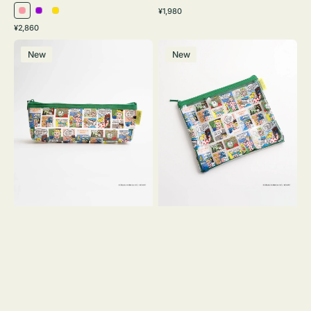
通
¥1,980
ピ
パ
イ
常
通
¥2,860
ン
ー
エ
価
常
ポ
ポ
格
ク
プ
ロ
価
New
New
ー
ー
ル
ー
格
チ
チ
ヨ
フ
コ
ラ
OSAMU
ッ
GOODS
ト
COMIC
OSAMU
GOODS
COMIC