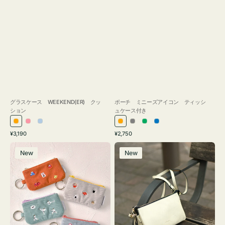
グラスケース WEEKEND(ER) クッ
ポーチ ミニーズアイコン ティッシ
ション
ュケース付き
オ
ピ
ラ
オ
グ
グ
ブ
通
通
¥3,190
¥2,750
レ
ン
イ
レ
レ
リ
ル
常
常
ポ
レ
ン
ク
ト
ン
ー
ー
ー
価
価
New
New
ー
ザ
ジ
ブ
ジ
ン
格
格
チ
ー
ル
ミ
バ
ー
ニ
ッ
ー
グ
ズ
タ
ア
ッ