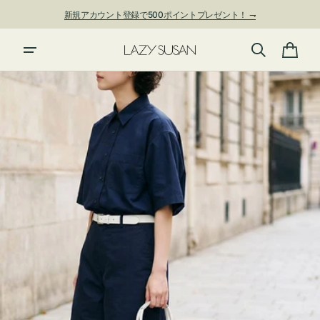
ン
新規アカウント登録で500ポイントプレゼント！ ⇁
ツ
に
進
カ
む
ー
ト