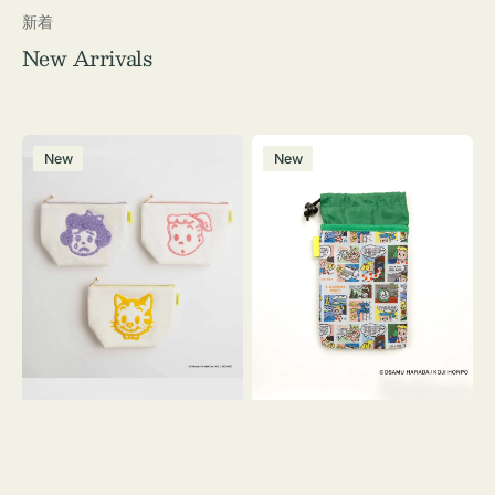
新着
New Arrivals
ポ
ボ
New
New
ー
ト
チ
ル
OSAMU
ケ
GOODS
ー
キ
ス
ャ
OSAMU
ン
GOODS
バ
COMIC
ス
サ
ガ
ラ