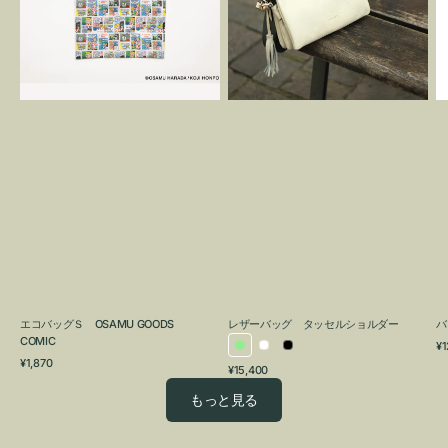
OSAMU
タ
GOODS
ッ
COMIC
セ
ル
シ
ョ
ル
ダ
ー
エコバッグＳ OSAMU GOODS
レザーバッグ タッセルショルダー
バ
COMIC
通
¥1
ラ
ホ
ブ
通
常
¥1,870
通
¥15,400
イ
ワ
ラ
常
価
常
価
格
ト
イ
ッ
もっと見る
価
格
グ
ト
ク
格
リ