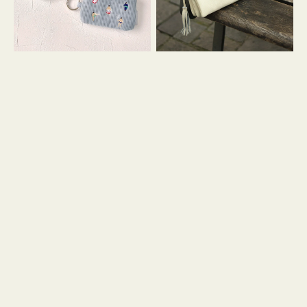
イ
セ
コ
ル
ン
シ
キ
ョ
ー
ル
リ
ダ
ン
ー
グ
付
き