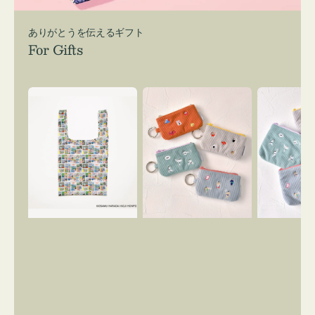
ありがとうを伝えるギフト
For Gifts
エ
ポ
ポ
コ
ー
ー
バ
チ
チ
ッ
ミ
ミ
グ
ニ
ニ
Ｓ
ー
ー
OSAMU
ズ
ズ
GOODS
ア
ア
COMIC
イ
イ
コ
コ
ン
ン
キ
テ
ー
ィ
リ
ッ
ン
シ