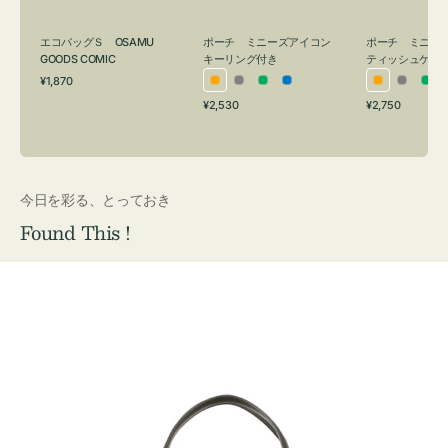
グ
ュ
付
ケ
エコバッグＳ OSAMU
ポーチ ミニーズアイコン
ポーチ ミニー
き
ー
GOODS COMIC
キーリング付き
ティッシュケー
通
ス
¥1,870
オ
グ
グ
ブ
オ
グ
グ
常
付
通
通
¥2,530
¥2,750
レ
レ
リ
ル
レ
レ
リ
価
常
常
き
格
ン
ー
ー
ー
ン
ー
ー
価
価
ジ
ン
ジ
ン
格
格
今日を彩る、とっておき
Found This !