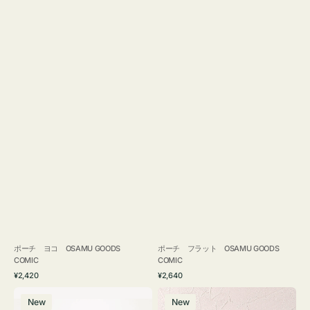
ポーチ ヨコ OSAMU GOODS
ポーチ フラット OSAMU GOODS
COMIC
COMIC
通
通
¥2,420
¥2,640
常
常
エ
チ
価
価
New
New
コ
ャ
格
格