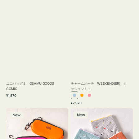
エコバッグＳ OSAMU GOODS
チャームポーチ WEEKEND(ER) ク
COMIC
ッションミニ
通
¥1,870
ラ
オ
ピ
常
通
¥2,970
イ
レ
ン
価
常
グ
ポ
格
ト
ン
ク
価
New
New
ラ
ー
ブ
ジ
格
ス
チ
ル
ケ
ミ
ー
ー
ニ