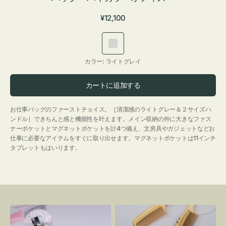
通
¥12,100
常
価
ラ
格
イ
カラー:
ライトグレイ
ト
グ
カートに追加する
レ
イ
お仕事バッグのファーストチョイス。［清潔感のライトグレー＆２サイズハ
ンドル］できちんと感と機能性を叶えます。メイン収納の外に大きなファス
ナーポケットとマグネットポケットを計4つ備え、文房具やガジェットなどお
仕事に必要なアイテムをすぐに取り出せます。マグネットポケットは11インチ
タブレットもはいります。