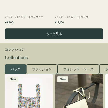
バッグ バイカラーオフィスミニ
バッグ バイカラーオフィス
通
通
¥9,900
¥12,100
常
常
価
価
もっと見る
格
格
コレクション
Collections
バッグ
ファッション
ウォレット ・ケース
ポ
エ
レ
New
New
コ
ザ
バ
ー
ッ
バ
グ
ッ
Ｓ
グ