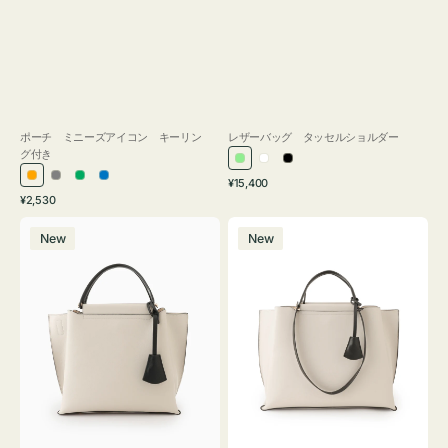
ポーチ ミニーズアイコン キーリン
レザーバッグ タッセルショルダー
グ付き
ラ
ホ
ブ
通
オ
グ
グ
ブ
¥15,400
イ
ワ
ラ
通
常
¥2,530
レ
レ
リ
ル
ト
イ
ッ
常
価
バ
バ
ン
ー
ー
ー
グ
ト
ク
価
格
New
New
ッ
ッ
ジ
ン
格
リ
グ
グ
ー
バ
バ
ン
イ
イ
カ
カ
ラ
ラ
ー
ー
オ
オ
フ
フ
ィ
ィ