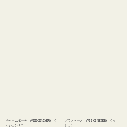
チャームポーチ WEEKEND(ER) ク
グラスケース WEEKEND(ER) クッ
ッションミニ
ション