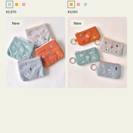
ラ
オ
ピ
オ
ピ
ラ
通
通
¥2,970
¥3,190
イ
レ
ン
レ
ン
イ
常
常
ポ
ポ
ト
ン
ク
ン
ク
ト
価
価
New
New
ー
ー
ブ
ジ
ジ
ブ
格
格
チ
チ
ル
ル
ミ
ミ
ー
ー
ニ
ニ
ー
ー
ズ
ズ
ア
ア
イ
イ
コ
コ
ン
ン
テ
キ
ィ
ー
ッ
リ
シ
ン
ュ
グ
ケ
付
ー
き