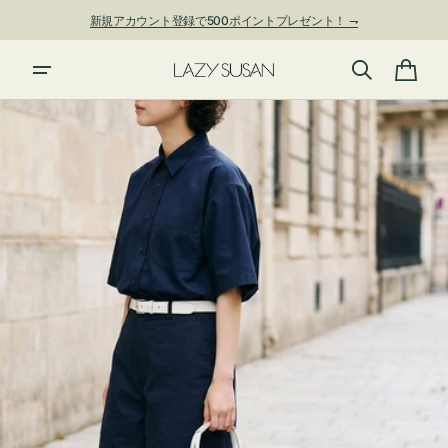
ン
新規アカウント登録で500ポイントプレゼント！ ⇁
ツ
に
進
カ
む
ー
ト