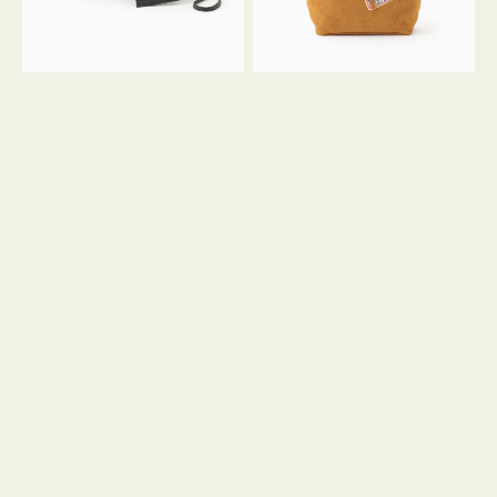
ル
ン
ガ
34
ラ
ス
ミ
エ
ニ
ー
ト
ド
ー
ミ
ト
ニ