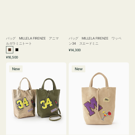
バッグ MILLELA FIRENZE アニマ
バッグ MILLELA FIRENZE ワッペ
ルガラミニトート
ン34 スエードミニ
通
¥14,300
ブ
ブ
常
通
¥16,500
ラ
ラ
価
常
バ
バ
格
ウ
ッ
価
New
New
ッ
ッ
ン
ク
格
グ
グ
MILLELA
MILLELA
FIRENZE
FIRENZE
ワ
ワ
ッ
ッ
ペ
ペ
ン
ン
34
M
ミ
ス