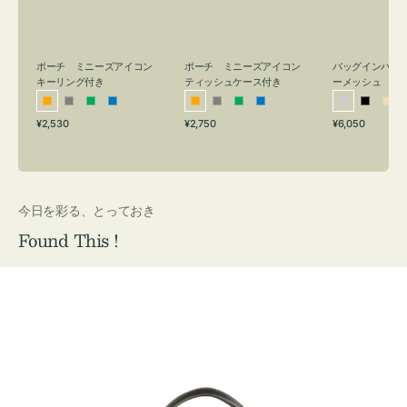
リ
ッ
メ
ン
シ
ッ
グ
ュ
シ
付
ケ
ュ
バッグインバッ
ポーチ ミニーズアイコン
ポーチ ミニーズアイコン
ーメッシュ
き
ー
キーリング付き
ティッシュケース付き
ス
シ
ブ
ベ
オ
グ
グ
ブ
オ
グ
グ
ブ
付
通
通
通
¥6,050
¥2,530
¥2,750
ル
ラ
ー
レ
レ
リ
ル
レ
レ
リ
ル
常
常
常
き
バ
ッ
ジ
ン
ー
ー
ー
ン
ー
ー
ー
価
価
価
ー
ク
ュ
ジ
ン
ジ
ン
格
格
格
今日を彩る、とっておき
Found This !