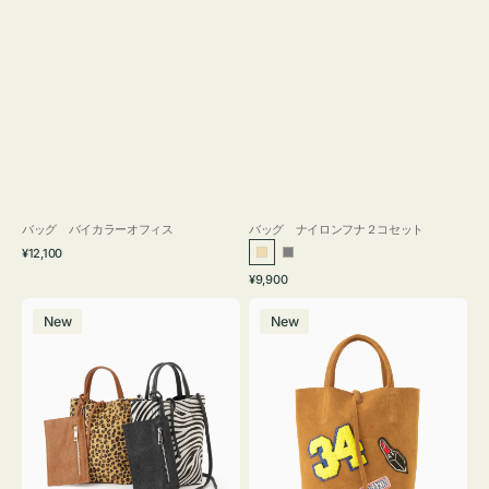
バッグ バイカラーオフィス
バッグ ナイロンフナ２コセット
通
¥12,100
ベ
グ
常
通
¥9,900
ー
レ
価
常
バ
バ
格
ジ
ー
価
New
New
ッ
ッ
ュ
格
グ
グ
MILLELA
MILLELA
FIRENZE
FIRENZE
ア
ワ
ニ
ッ
マ
ペ