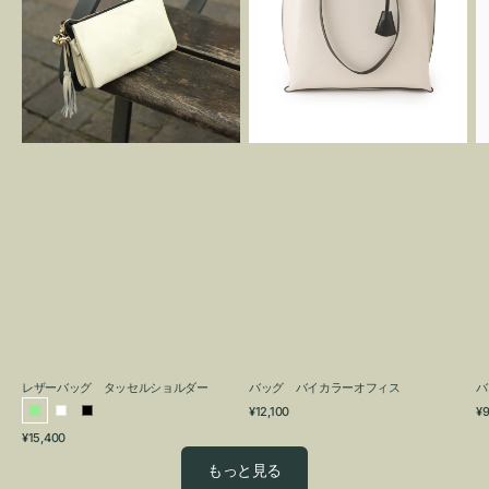
グ
カ
タ
ラ
ッ
ー
セ
オ
ル
フ
シ
ィ
ョ
ス
ル
ダ
ー
レザーバッグ タッセルショルダー
バッグ バイカラーオフィス
バ
通
通
¥12,100
¥9
ラ
ホ
ブ
常
常
通
¥15,400
イ
ワ
ラ
価
価
常
格
格
ト
イ
ッ
もっと見る
価