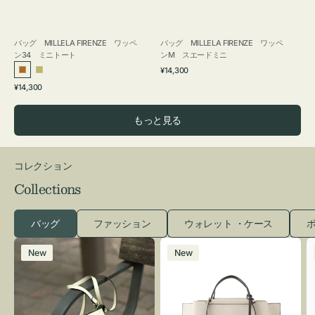
バッグ MILLELA FIRENZE ワッペ
バッグ MILLELA FIRENZE ワッペ
ン34 ミニトート
ンM スエードミニ
通
¥14,300
ブ
カ
常
通
¥14,300
ロ
ー
価
常
格
ン
キ
価
もっと見る
ズ
格
コレクション
Collections
バッグ
ファッション
ウォレット ・ケース
ポ
レ
バ
New
New
ザ
ッ
ー
グ
バ
バ
ッ
イ