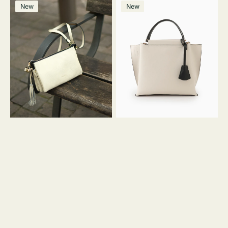
レ
バ
ン
ー
ー
ー
ン
ー
ー
ー
価
価
New
New
ザ
ッ
ジ
ン
ジ
ン
格
格
ー
グ
バ
バ
ッ
イ
グ
カ
タ
ラ
ッ
ー
セ
オ
ル
フ
シ
ィ
ョ
ス
ル
ミ
ダ
ニ
ー