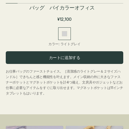
バッグ バイカラーオフィス
通
¥12,100
常
価
ラ
格
イ
カラー:
ライトグレイ
ト
グ
カートに追加する
レ
イ
お仕事バッグのファーストチョイス。［清潔感のライトグレー＆２サイズハ
ンドル］できちんと感と機能性を叶えます。メイン収納の外に大きなファス
ナーポケットとマグネットポケットを計4つ備え、文房具やガジェットなどお
仕事に必要なアイテムをすぐに取り出せます。マグネットポケットは11インチ
タブレットもはいります。