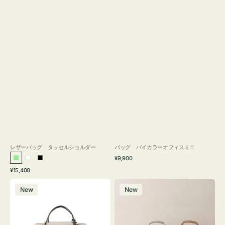
レザーバッグ タッセルショルダー
バッグ バイカラーオフィスミニ
通
¥9,900
ラ
ホ
ブ
常
通
¥15,400
イ
ワ
ラ
価
常
バ
バ
格
ト
イ
ッ
価
New
New
ッ
ッ
グ
ト
ク
格
グ
グ
リ
バ
ナ
ー