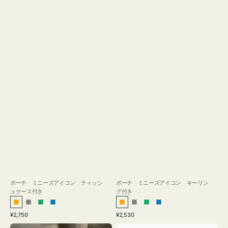
ス
付
き
ポーチ ミニーズアイコン ティッシ
ポーチ ミニーズアイコン キーリン
ュケース付き
グ付き
オ
グ
グ
ブ
オ
グ
グ
ブ
通
通
¥2,750
¥2,530
レ
レ
リ
ル
レ
レ
リ
ル
常
常