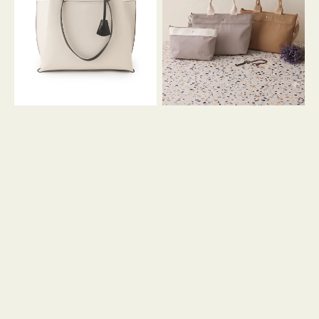
イ
イ
ン
カ
ロ
ラ
ン
ー
フ
オ
ナ
フ
２
ィ
コ
ス
セ
ッ
ト