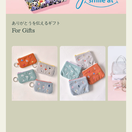
ありがとうを伝えるギフト
For Gifts
ポ
ポ
バ
ー
ー
ッ
チ
チ
グ
ミ
ミ
イ
ニ
ニ
ン
ー
ー
バ
ズ
ズ
ッ
ア
ア
グ
イ
イ
ス
コ
コ
マ
ン
ン
イ
キ
テ
リ
ー
ィ
ー