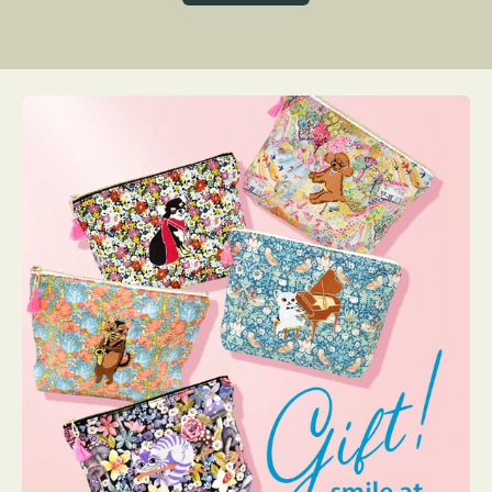
グ
ト
ク
格
リ
ー
ン