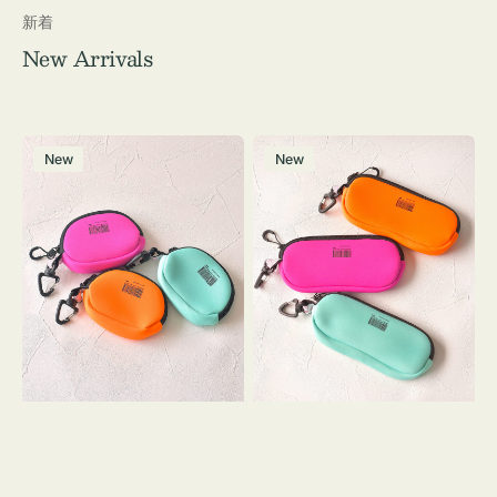
新着
New Arrivals
チ
グ
New
New
ャ
ラ
ー
ス
ム
ケ
ポ
ー
ー
ス
チ
WEEKEND(ER)
WEEKEND(ER)
ク
ク
ッ
ッ
シ
シ
ョ
ョ
ン
ン
ミ
ニ