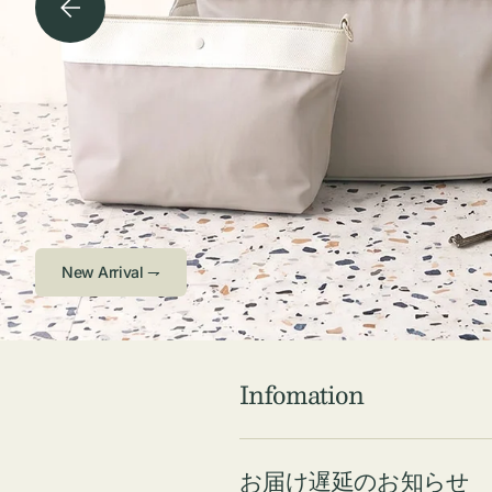
チケース他
ボ
ス
コスメ
ト
リ
ジュエリーボッ
メ
エ
クス ・ケース
ラ
ブ
インテリア
傘
ハ
ク
Check ⇁
Infomation
お届け遅延のお知らせ