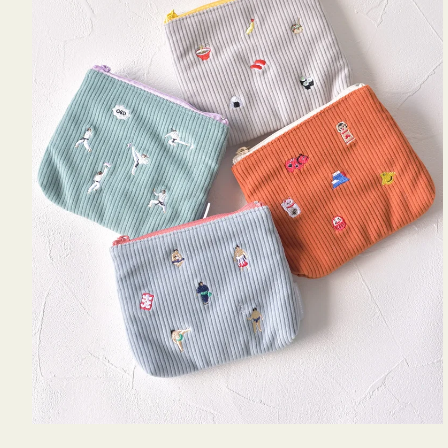
ミ
ニ
ー
ズ
ア
イ
コ
ン
テ
ィ
ッ
シ
ュ
ケ
ー
ス
付
き