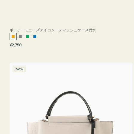
ポーチ ミニーズアイコン ティッシュケース付き
オ
グ
グ
ブ
通
¥2,750
レ
レ
リ
ル
常
ン
ー
ー
ー
価
ジ
ン
格
バ
New
ッ
グ
バ
イ
カ
ラ
ー
オ
フ