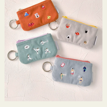
ミ
ニ
ー
ズ
ア
イ
コ
ン
キ
ー
リ
ン
グ
付
き