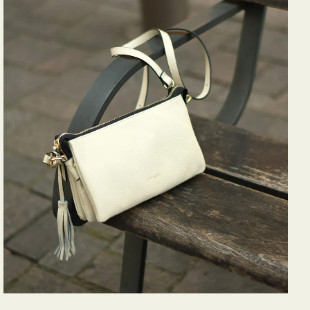
バ
ッ
グ
タ
ッ
セ
ル
シ
ョ
ル
ダ
ー