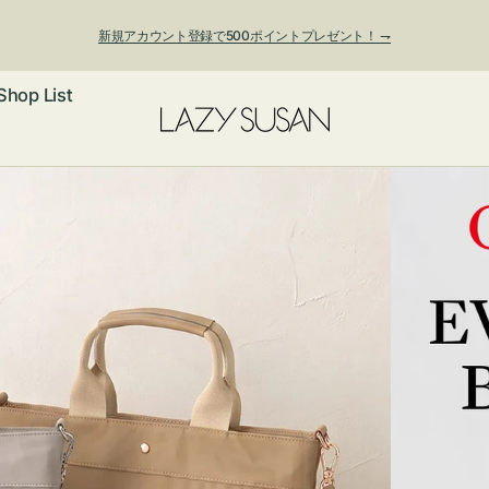
新規アカウント登録で500ポイントプレゼント！ ⇁
Shop List
ックレス
アス・イヤー
フ
ートバッグ
ング
ョルダーバッ
ッグチャー
レスレット・
・キーホルダ
ングル
マートフォン
ローチ
シェット
エア
ンドバッグ
子・ファン