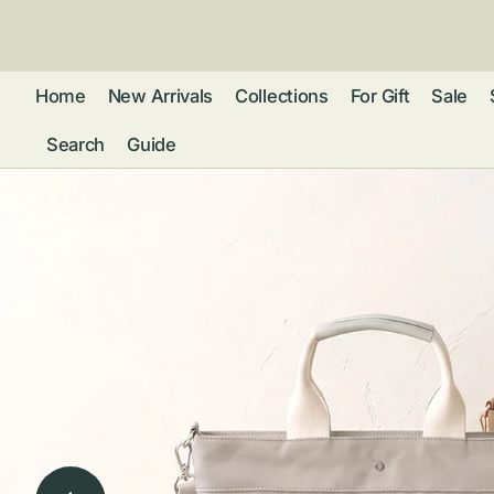
ン
ツ
に
進
Home
New Arrivals
Collections
For Gift
Sale
む
Search
Guide
フレグランス
アクセサリー
ネ
リストウォッチ
ピ
カ
バッグ
ト
リ
ファッション
シ
バ
ブ
グ
ム
ウォレット・革
バ
ー
小物
ス
ブ
ポ
ウ
ポーチ ・ メガ
ネケース・マル
ハ
扇