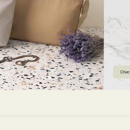
ストンバッグ
トール・ハッ
・グローブ
ュック
ガネ・サング
コバッグ・サ
ス・ルーペ
バッグ
ンカチ・ソッ
ス