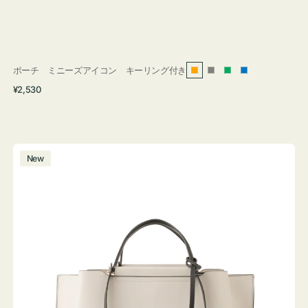
ポーチ ミニーズアイコン キーリング付き
オ
グ
グ
ブ
通
¥2,530
レ
レ
リ
ル
常
ン
ー
ー
ー
価
ジ
ン
格
バ
New
ッ
グ
バ
イ
カ
ラ
ー
オ
フ