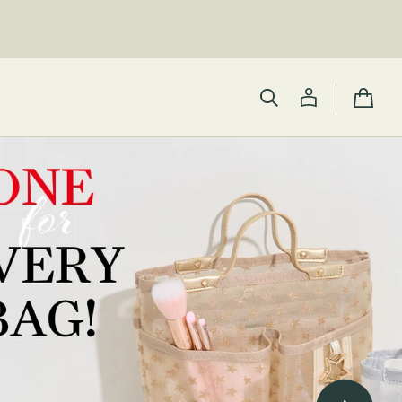
カ
ー
ト