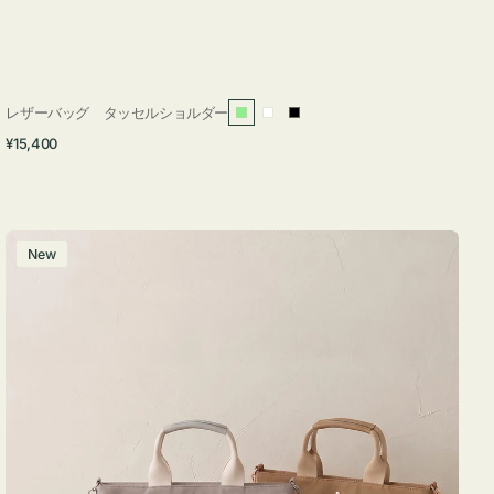
レザーバッグ タッセルショルダー
ラ
ホ
ブ
通
¥15,400
イ
ワ
ラ
常
ト
イ
ッ
価
グ
ト
ク
格
リ
バ
New
ー
ッ
ン
グ
ナ
イ
ロ
ン
フ
ナ
２