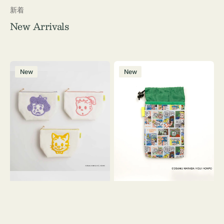
新着
New Arrivals
ポ
ボ
New
New
ー
ト
チ
ル
OSAMU
ケ
GOODS
ー
キ
ス
ャ
OSAMU
ン
GOODS
バ
COMIC
ス
サ
ガ
ラ