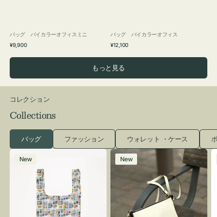
バッグ バイカラーオフィスミニ
バッグ バイカラーオフィス
通
通
¥9,900
¥12,100
常
常
価
価
もっと見る
格
格
コレクション
Collections
バッグ
ファッション
ウォレット ・ケース
ポ
エ
レ
New
New
コ
ザ
バ
ー
ッ
バ
グ
ッ
Ｓ
グ