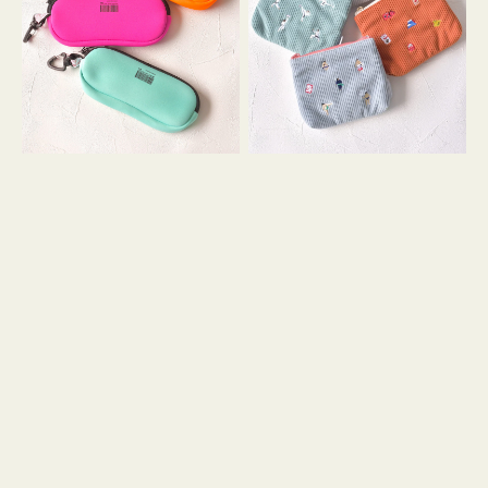
ス
ー
WEEKEND(ER)
ズ
ク
ア
ッ
イ
シ
コ
ョ
ン
ン
テ
ィ
ッ
シ
ュ
ケ
ー
ス
付
き