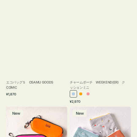
エコバッグＳ OSAMU GOODS
チャームポーチ WEEKEND(ER) ク
COMIC
ッションミニ
通
¥1,870
ラ
オ
ピ
常
通
¥2,970
イ
レ
ン
価
常
グ
ポ
格
ト
ン
ク
価
New
New
ラ
ー
ブ
ジ
格
ス
チ
ル
ケ
ミ
ー
ー
ニ