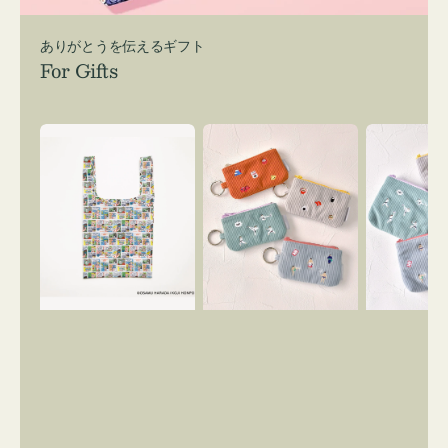
ありがとうを伝えるギフト
For Gifts
エ
ポ
ポ
コ
ー
ー
バ
チ
チ
ッ
ミ
ミ
グ
ニ
ニ
Ｓ
ー
ー
OSAMU
ズ
ズ
GOODS
ア
ア
COMIC
イ
イ
コ
コ
ン
ン
キ
テ
ー
ィ
リ
ッ
ン
シ