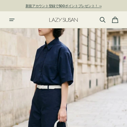
ン
新規アカウント登録で500ポイントプレゼント！ ⇁
ツ
に
進
カ
む
ー
ト