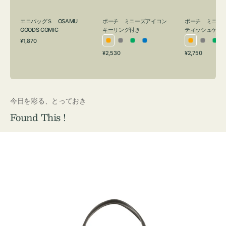
グ
ュ
付
ケ
エコバッグＳ OSAMU
ポーチ ミニーズアイコン
ポーチ ミニー
き
ー
GOODS COMIC
キーリング付き
ティッシュケー
通
ス
¥1,870
オ
グ
グ
ブ
オ
グ
グ
常
付
通
通
¥2,530
¥2,750
レ
レ
リ
ル
レ
レ
リ
価
常
常
き
格
ン
ー
ー
ー
ン
ー
ー
価
価
ジ
ン
ジ
ン
格
格
今日を彩る、とっておき
Found This !