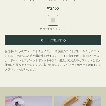
通
¥12,100
常
価
ラ
格
イ
カラー:
ライトグレイ
ト
グ
カートに追加する
レ
イ
お仕事バッグのファーストチョイス。［清潔感のライトグレー＆２サイズハ
ンドル］できちんと感と機能性を叶えます。メイン収納の外に大きなファス
ナーポケットとマグネットポケットを計4つ備え、文房具やガジェットなどお
仕事に必要なアイテムをすぐに取り出せます。マグネットポケットは11インチ
タブレットもはいります。