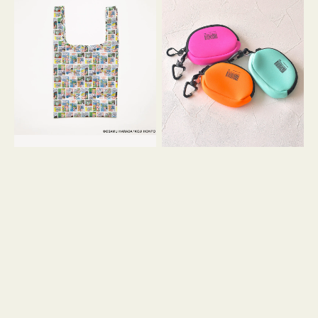
バ
ー
ッ
ム
グ
ポ
Ｓ
ー
OSAMU
チ
GOODS
WEEKEND(ER)
COMIC
ク
ッ
シ
ョ
ン
ミ
ニ