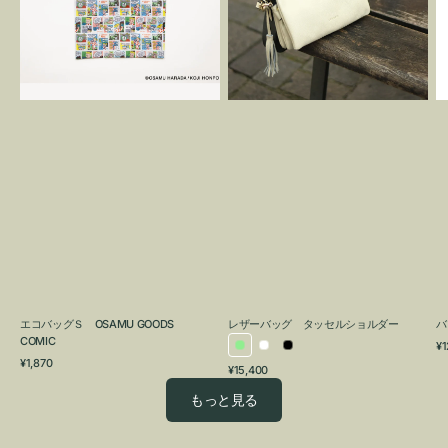
OSAMU
タ
GOODS
ッ
COMIC
セ
ル
シ
ョ
ル
ダ
ー
エコバッグＳ OSAMU GOODS
レザーバッグ タッセルショルダー
バ
COMIC
通
¥1
ラ
ホ
ブ
通
常
¥1,870
通
¥15,400
イ
ワ
ラ
常
価
常
価
格
ト
イ
ッ
もっと見る
価
格
グ
ト
ク
格
リ