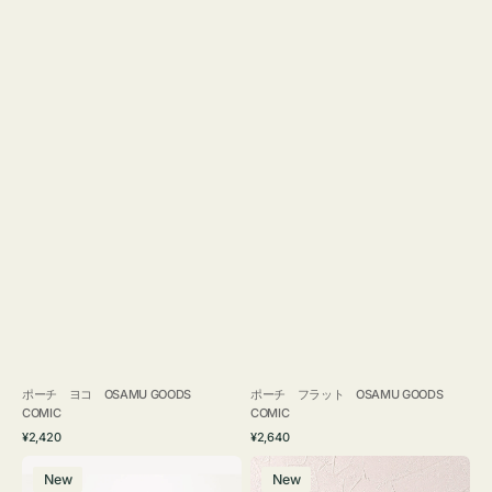
ポーチ ヨコ OSAMU GOODS
ポーチ フラット OSAMU GOODS
COMIC
COMIC
通
通
¥2,420
¥2,640
常
常
エ
チ
価
価
New
New
コ
ャ
格
格