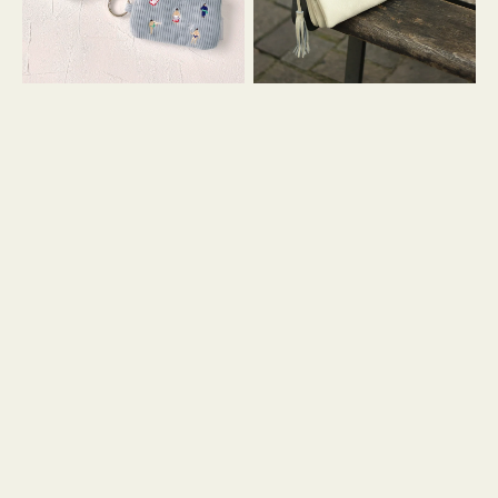
イ
セ
コ
ル
ン
シ
キ
ョ
ー
ル
リ
ダ
ン
ー
グ
付
き