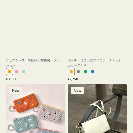
グラスケース WEEKEND(ER) クッ
ポーチ ミニーズアイコン ティッシ
ション
ュケース付き
オ
ピ
ラ
オ
グ
グ
ブ
通
通
¥3,190
¥2,750
レ
ン
イ
レ
レ
リ
ル
常
常
ポ
レ
ン
ク
ト
ン
ー
ー
ー
価
価
New
New
ー
ザ
ジ
ブ
ジ
ン
格
格
チ
ー
ル
ミ
バ
ー
ニ
ッ
ー
グ
ズ
タ
ア
ッ