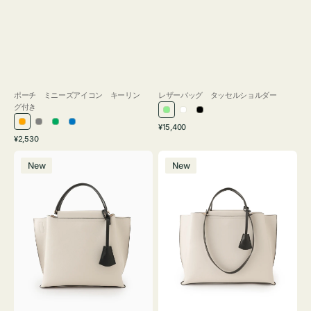
ポーチ ミニーズアイコン キーリン
レザーバッグ タッセルショルダー
グ付き
ラ
ホ
ブ
通
オ
グ
グ
ブ
¥15,400
イ
ワ
ラ
通
常
¥2,530
レ
レ
リ
ル
ト
イ
ッ
常
価
バ
バ
ン
ー
ー
ー
グ
ト
ク
価
格
New
New
ッ
ッ
ジ
ン
格
リ
グ
グ
ー
バ
バ
ン
イ
イ
カ
カ
ラ
ラ
ー
ー
オ
オ
フ
フ
ィ
ィ