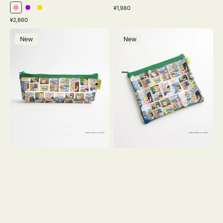
通
¥1,980
ピ
パ
イ
常
通
¥2,860
ン
ー
エ
価
常
ポ
ポ
格
ク
プ
ロ
価
New
New
ー
ー
ル
ー
格
チ
チ
ヨ
フ
コ
ラ
OSAMU
ッ
GOODS
ト
COMIC
OSAMU
GOODS
COMIC