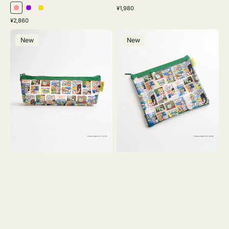
通
¥1,980
ピ
パ
イ
常
通
¥2,860
ン
ー
エ
価
常
ポ
ポ
格
ク
プ
ロ
価
New
New
ー
ー
ル
ー
格
チ
チ
ヨ
フ
コ
ラ
OSAMU
ッ
GOODS
ト
COMIC
OSAMU
GOODS
COMIC