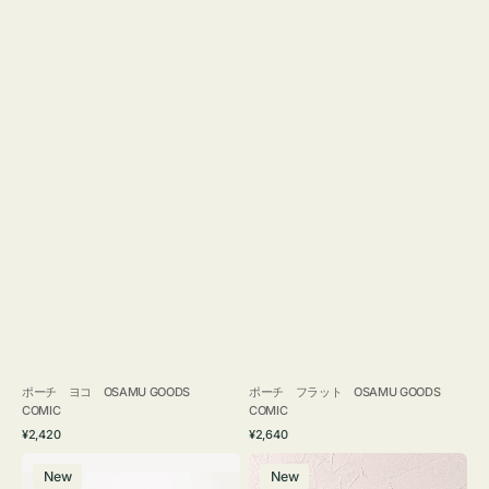
ポーチ ヨコ OSAMU GOODS
ポーチ フラット OSAMU GOODS
COMIC
COMIC
通
通
¥2,420
¥2,640
常
常
エ
チ
価
価
New
New
コ
ャ
格
格