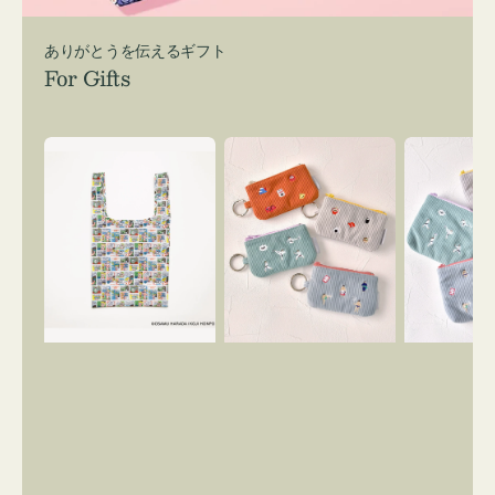
ありがとうを伝えるギフト
For Gifts
エ
ポ
ポ
コ
ー
ー
バ
チ
チ
ッ
ミ
ミ
グ
ニ
ニ
Ｓ
ー
ー
OSAMU
ズ
ズ
GOODS
ア
ア
COMIC
イ
イ
コ
コ
ン
ン
キ
テ
ー
ィ
リ
ッ
ン
シ