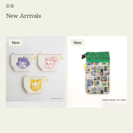
新着
New Arrivals
ポ
ボ
New
New
ー
ト
チ
ル
OSAMU
ケ
GOODS
ー
キ
ス
ャ
OSAMU
ン
GOODS
バ
COMIC
ス
サ
ガ
ラ