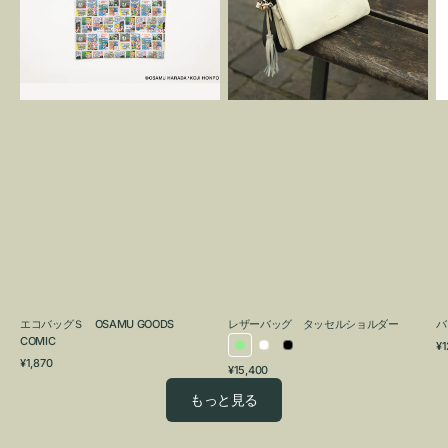
OSAMU
タ
GOODS
ッ
COMIC
セ
ル
シ
ョ
ル
ダ
ー
エコバッグＳ OSAMU GOODS
レザーバッグ タッセルショルダー
バ
COMIC
通
¥1
ラ
ホ
ブ
通
常
¥1,870
通
¥15,400
イ
ワ
ラ
常
価
常
価
格
ト
イ
ッ
もっと見る
価
格
グ
ト
ク
格
リ