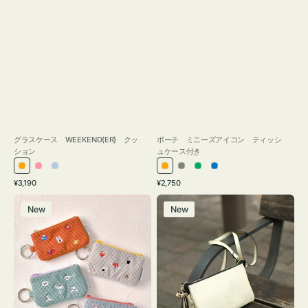
グラスケース WEEKEND(ER) クッ
ポーチ ミニーズアイコン ティッシ
ション
ュケース付き
オ
ピ
ラ
オ
グ
グ
ブ
通
通
¥3,190
¥2,750
レ
ン
イ
レ
レ
リ
ル
常
常
ポ
レ
ン
ク
ト
ン
ー
ー
ー
価
価
New
New
ー
ザ
ジ
ブ
ジ
ン
格
格
チ
ー
ル
ミ
バ
ー
ニ
ッ
ー
グ
ズ
タ
ア
ッ