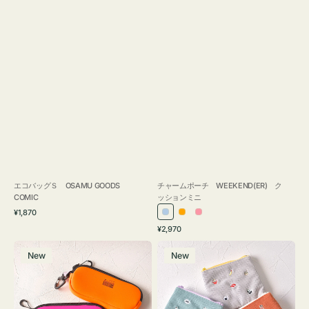
エコバッグＳ OSAMU GOODS
チャームポーチ WEEKEND(ER) ク
COMIC
ッションミニ
通
¥1,870
ラ
オ
ピ
常
通
¥2,970
イ
レ
ン
価
常
グ
ポ
格
ト
ン
ク
価
New
New
ラ
ー
ブ
ジ
格
ス
チ
ル
ケ
ミ
ー
ー
ニ