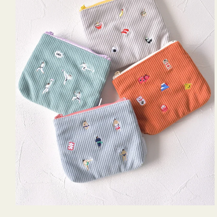
ミ
ニ
ー
ズ
ア
イ
コ
ン
テ
ィ
ッ
シ
ュ
ケ
ー
ス
付
き