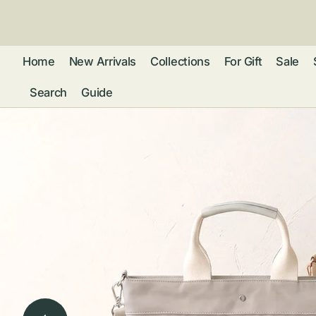
ン
ツ
に
進
Home
New Arrivals
Collections
For Gift
Sale
む
Search
Guide
フレグランス
アクセサリー
ネ
リストウォッチ
ピ
カ
バッグ
ト
リ
ファッション
シ
バ
ブ
グ
ム
ウォレット・革
バ
ー
小物
ス
ブ
ポ
ウ
ポーチ ・ メガ
ネケース・マル
ハ
扇