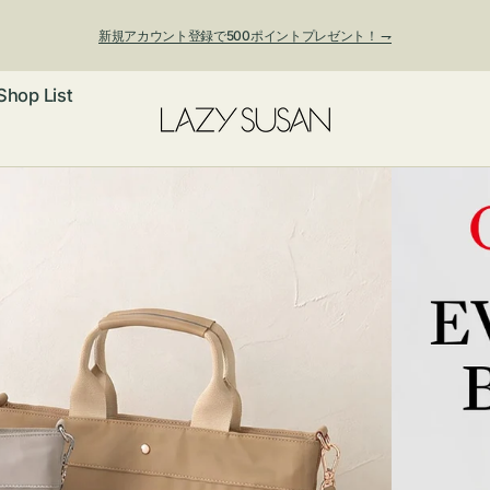
新規アカウント登録で500ポイントプレゼント！ ⇁
Shop List
夏季休業および発送停止について
ックレス
アス・イヤー
フ
ートバッグ
ング
ョルダーバッ
ッグチャー
レスレット・
・キーホルダ
ングル
マートフォン
ローチ
シェット
エア
ンドバッグ
子・ファン