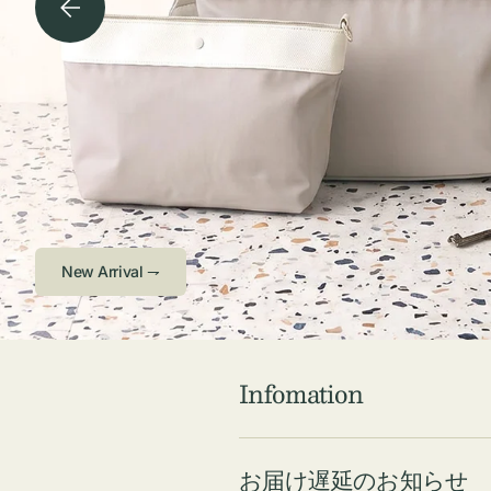
チケース他
ボ
ス
コスメ
ト
リ
ジュエリーボッ
メ
エ
クス ・ケース
ラ
ブ
インテリア
傘
ハ
ク
Check ⇁
Infomation
お届け遅延のお知らせ