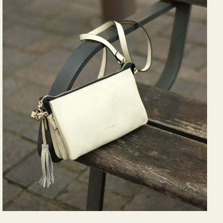
バ
ッ
グ
タ
ッ
セ
ル
シ
ョ
ル
ダ
ー