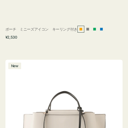
ポーチ ミニーズアイコン キーリング付き
オ
グ
グ
ブ
通
¥2,530
レ
レ
リ
ル
常
ン
ー
ー
ー
価
ジ
ン
格
バ
New
ッ
グ
バ
イ
カ
ラ
ー
オ
フ