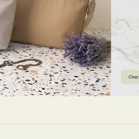
ストンバッグ
トール・ハッ
・グローブ
ュック
ガネ・サング
コバッグ・サ
ス・ルーペ
バッグ
ンカチ・ソッ
ス