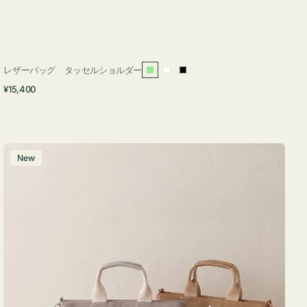
レザーバッグ タッセルショルダー
ラ
ホ
ブ
通
¥15,400
イ
ワ
ラ
常
ト
イ
ッ
価
グ
ト
ク
格
リ
バ
New
ー
ッ
ン
グ
ナ
イ
ロ
ン
フ
ナ
２