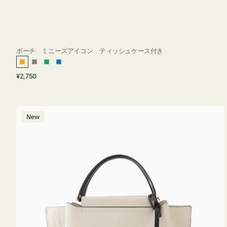
ポーチ ミニーズアイコン ティッシュケース付き
オ
グ
グ
ブ
通
¥2,750
レ
レ
リ
ル
常
ン
ー
ー
ー
価
ジ
ン
格
バ
New
ッ
グ
バ
イ
カ
ラ
ー
オ
フ