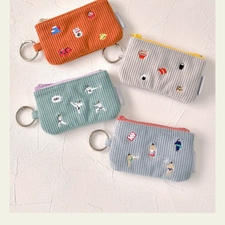
ミ
ニ
ー
ズ
ア
イ
コ
ン
キ
ー
リ
ン
グ
付
き