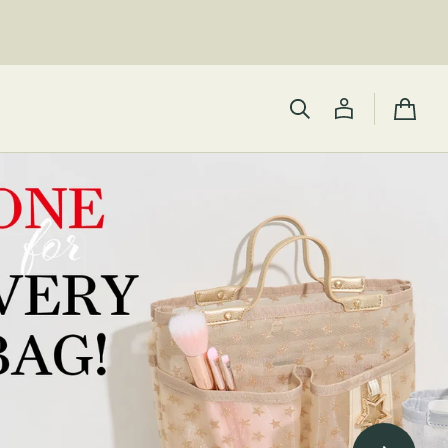
カ
ー
ト