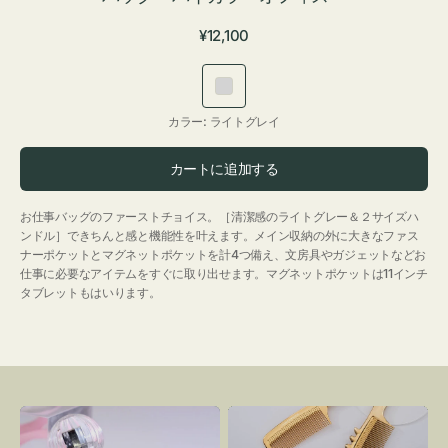
通
¥12,100
常
価
ラ
格
イ
カラー:
ライトグレイ
ト
グ
カートに追加する
レ
イ
お仕事バッグのファーストチョイス。［清潔感のライトグレー＆２サイズハ
ンドル］できちんと感と機能性を叶えます。メイン収納の外に大きなファス
ナーポケットとマグネットポケットを計4つ備え、文房具やガジェットなどお
仕事に必要なアイテムをすぐに取り出せます。マグネットポケットは11インチ
タブレットもはいります。