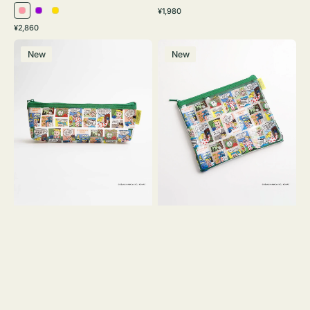
通
¥1,980
ピ
パ
イ
常
通
¥2,860
ン
ー
エ
価
常
ポ
ポ
格
ク
プ
ロ
価
New
New
ー
ー
ル
ー
格
チ
チ
ヨ
フ
コ
ラ
OSAMU
ッ
GOODS
ト
COMIC
OSAMU
GOODS
COMIC