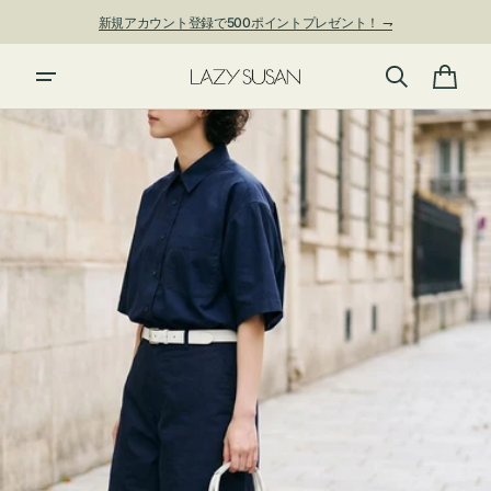
ン
新規アカウント登録で500ポイントプレゼント！ ⇁
ツ
に
進
カ
む
ー
ト