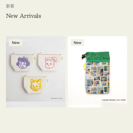
新着
New Arrivals
ポ
ボ
New
New
ー
ト
チ
ル
OSAMU
ケ
GOODS
ー
キ
ス
ャ
OSAMU
ン
GOODS
バ
COMIC
ス
サ
ガ
ラ