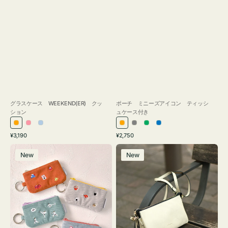
グラスケース WEEKEND(ER) クッ
ポーチ ミニーズアイコン ティッシ
ション
ュケース付き
オ
ピ
ラ
オ
グ
グ
ブ
通
通
¥3,190
¥2,750
レ
ン
イ
レ
レ
リ
ル
常
常
ポ
レ
ン
ク
ト
ン
ー
ー
ー
価
価
New
New
ー
ザ
ジ
ブ
ジ
ン
格
格
チ
ー
ル
ミ
バ
ー
ニ
ッ
ー
グ
ズ
タ
ア
ッ