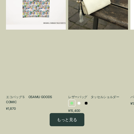
OSAMU
タ
GOODS
ッ
COMIC
セ
ル
シ
ョ
ル
ダ
ー
エコバッグＳ OSAMU GOODS
レザーバッグ タッセルショルダー
バ
COMIC
通
¥1
ラ
ホ
ブ
通
常
¥1,870
通
¥15,400
イ
ワ
ラ
常
価
常
価
格
ト
イ
ッ
もっと見る
価
格
グ
ト
ク
格
リ