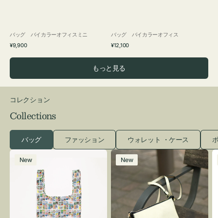
バッグ バイカラーオフィスミニ
バッグ バイカラーオフィス
通
通
¥9,900
¥12,100
常
常
価
価
もっと見る
格
格
コレクション
Collections
バッグ
ファッション
ウォレット ・ケース
ポ
エ
レ
New
New
コ
ザ
バ
ー
ッ
バ
グ
ッ
Ｓ
グ