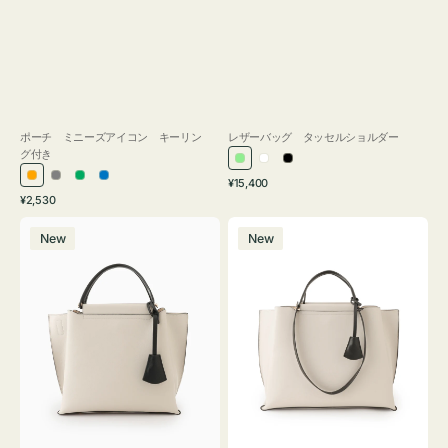
ポーチ ミニーズアイコン キーリン
レザーバッグ タッセルショルダー
グ付き
ラ
ホ
ブ
通
オ
グ
グ
ブ
¥15,400
イ
ワ
ラ
通
常
¥2,530
レ
レ
リ
ル
ト
イ
ッ
常
価
バ
バ
ン
ー
ー
ー
グ
ト
ク
価
格
New
New
ッ
ッ
ジ
ン
格
リ
グ
グ
ー
バ
バ
ン
イ
イ
カ
カ
ラ
ラ
ー
ー
オ
オ
フ
フ
ィ
ィ