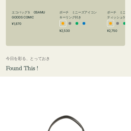
グ
ュ
付
ケ
エコバッグＳ OSAMU
ポーチ ミニーズアイコン
ポーチ ミニー
き
ー
GOODS COMIC
キーリング付き
ティッシュケー
通
ス
¥1,870
オ
グ
グ
ブ
オ
グ
グ
常
付
通
通
¥2,530
¥2,750
レ
レ
リ
ル
レ
レ
リ
価
常
常
き
格
ン
ー
ー
ー
ン
ー
ー
価
価
ジ
ン
ジ
ン
格
格
今日を彩る、とっておき
Found This !