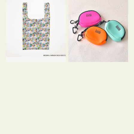
バ
ー
ッ
ム
グ
ポ
Ｓ
ー
OSAMU
チ
GOODS
WEEKEND(ER)
COMIC
ク
ッ
シ
ョ
ン
ミ
ニ