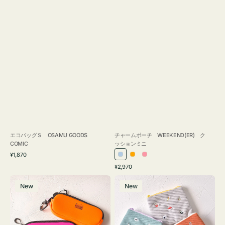
エコバッグＳ OSAMU GOODS
チャームポーチ WEEKEND(ER) ク
COMIC
ッションミニ
通
¥1,870
ラ
オ
ピ
常
通
¥2,970
イ
レ
ン
価
常
グ
ポ
格
ト
ン
ク
価
New
New
ラ
ー
ブ
ジ
格
ス
チ
ル
ケ
ミ
ー
ー
ニ