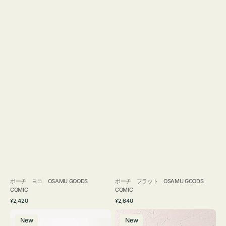
ポーチ ヨコ OSAMU GOODS
ポーチ フラット OSAMU GOODS
COMIC
COMIC
通
通
¥2,420
¥2,640
常
常
エ
チ
価
価
New
New
コ
ャ
格
格