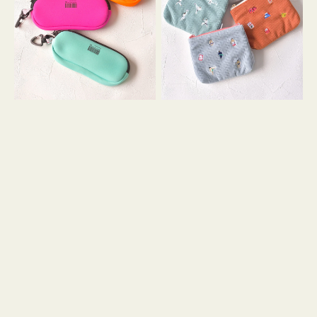
ス
ー
WEEKEND(ER)
ズ
ク
ア
ッ
イ
シ
コ
ョ
ン
ン
テ
ィ
ッ
シ
ュ
ケ
ー
ス
付
き