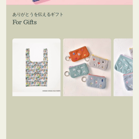
ありがとうを伝えるギフト
For Gifts
エ
ポ
ポ
コ
ー
ー
バ
チ
チ
ッ
ミ
ミ
グ
ニ
ニ
Ｓ
ー
ー
OSAMU
ズ
ズ
GOODS
ア
ア
COMIC
イ
イ
コ
コ
ン
ン
キ
テ
ー
ィ
リ
ッ
ン
シ