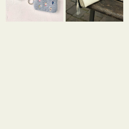
イ
セ
コ
ル
ン
シ
キ
ョ
ー
ル
リ
ダ
ン
ー
グ
付
き