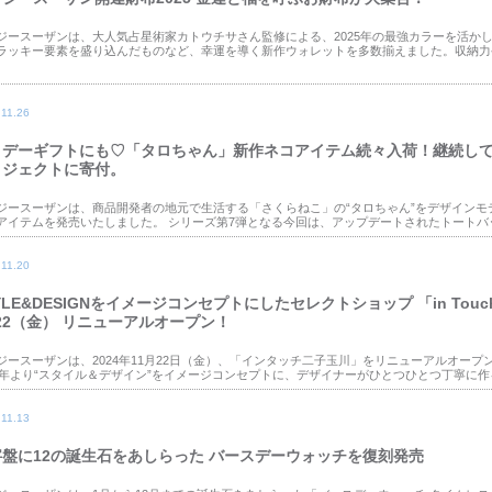
ジースーザンは、大人気占星術家カトウチサさん監修による、2025年の最強カラーを活かし
ラッキー要素を盛り込んだものなど、幸運を導く新作ウォレットを多数揃えました。収納力や
.11.26
リデーギフトにも♡「タロちゃん」新作ネコアイテム続々入荷！継続し
ロジェクトに寄付。
ジースーザンは、商品開発者の地元で生活する「さくらねこ」の“タロちゃん”をデザインモ
アイテムを発売いたしました。 シリーズ第7弾となる今回は、アップデートされたトートバッ
.11.20
YLE&DESIGNをイメージコンセプトにしたセレクトショップ 「in To
/22（金） リニューアルオープン！
ジースーザンは、2024年11月22日（金）、「インタッチ二子玉川」をリニューアルオープ
01年より“スタイル＆デザイン”をイメージコンセプトに、デザイナーがひとつひとつ丁寧に作る
.11.13
字盤に12の誕生石をあしらった バースデーウォッチを復刻発売