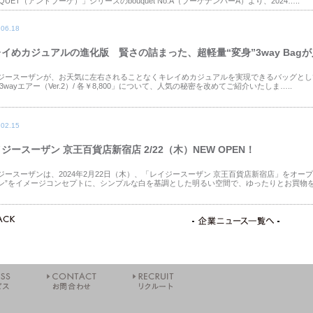
QUET（アンドブーケ）」シリーズのbouquet No.A（ブーケナンバーA）より、2024…..
.06.18
イめカジュアルの進化版 賢さの詰まった、超軽量“変身”3way Bag
ジースーザンが、お天気に左右されることなくキレイめカジュアルを実現できるバッグとして
 3wayエアー（Ver.2）/ 各￥8,800」について、人気の秘密を改めてご紹介いたしま…..
.02.15
ジースーザン 京王百貨店新宿店 2/22（木）NEW OPEN！
ジースーザンは、2024年2月22日（木）、「レイジースーザン 京王百貨店新宿店」をオー
ン”をイメージコンセプトに、シンプルな白を基調とした明るい空間で、ゆったりとお買物を楽