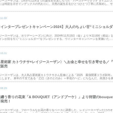
ジースーザンは、1月から12月までの誕生石をあしらった「バースデーウォッチ タイムレス
には時刻を示すインデックスの代わりに、天然の誕生石をひとつひとつ丁寧に爪留めし、サー
.11.09
ウインタープレゼントキャンペーン2024】大人のちょい甘“ミニショルダ
ジースーザンは、ホリデーシーズンに向け、2024年11月15日（金）より￥22,000（税
インが目を引く“ミニショルダー”をプレゼントする、ウインターキャンペーンを実施いた….
.10.11
占星術家 カトウチサ×レイジースーザン〉＼お金と幸せを引き寄せる／『2
定販売
ジースーザンは、大人気占星術家カトウチサさん監修による『2025 最強開運コラボ財布』を
たします。 来年の干支である「乙巳（きのとのみ）＝草花のヘビ」にちなんだ、高潔さを表…
.08.20
纏う香りの花束「& BOUQUET（アンドブーケ）」より待望のbouquet No.A
新発売！
ジースーザンは、フローラルなお花の香りをベースに調香した、レイジースーザンだけのオ