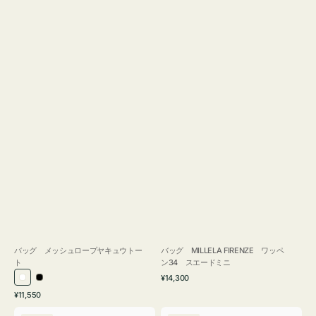
バッグ メッシュロープヤキュウトー
バッグ MILLELA FIRENZE ワッペ
ト
ン34 スエードミニ
通
¥14,300
ホ
ブ
常
通
¥11,550
ワ
ラ
価
常
バ
バ
格
イ
ッ