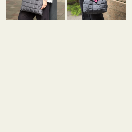
グ
グ
キ
キ
ル
ル
ト
ト
３
ド
ハ
ロ
ン
ス
ド
ト
ル