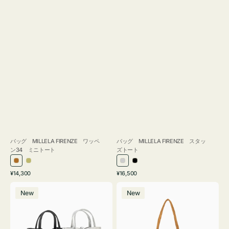
バッグ MILLELA FIRENZE ワッペ
バッグ MILLELA FIRENZE スタッ
ン34 ミニトート
ズトート
ブ
カ
シ
ブ
通
通
¥14,300
¥16,500
ロ
ー
ル
ラ
常
常
バ
バ
ン
キ
バ
ッ
価
価
New
New
ッ
ッ
ズ
ー
ク
格
格
グ
グ
MILLELA
MILLELA