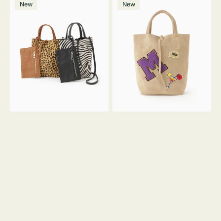
価
New
New
ッ
ッ
ト
ク
格
グ
グ
MILLELA
MILLELA
FIRENZE
FIRENZE
ア
ワ
ニ
ッ
マ
ペ
ル
ン
ガ
M
ラ
ス
ミ
エ
ニ
ー
ト
ド
ー
ミ
ト
ニ