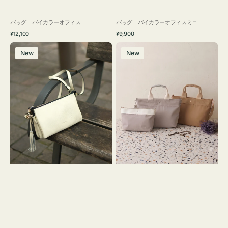
バッグ バイカラーオフィス
バッグ バイカラーオフィスミニ
通
通
¥12,100
¥9,900
常
常
レ
バ
価
価
New
New
ザ
ッ
格
格
ー
グ
バ
ナ
ッ
イ
グ
ロ
タ
ン
ッ
フ
セ
ナ
ル
２
シ
コ
ョ
セ
ル
ッ
ダ
ト
ー