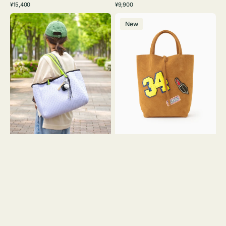
通
通
¥15,400
¥9,900
イ
ワ
ラ
ー
レ
常
常
バ
バ
ト
イ
ッ
ジ
ー
価
価
New
ッ
ッ
グ
ト
ク
ュ
格
格
グ
グ
リ
メ
MILLELA
ー
ッ
FIRENZE
ン
シ
ワ
ュ
ッ
ロ
ペ
ー
ン
プ
34
ヤ
ス
キ
エ
ュ
ー
ウ
ド
ト
ミ
ー
ニ
ト