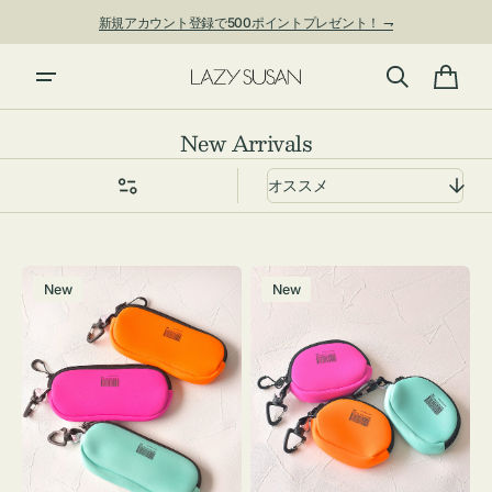
ン
新規アカウント登録で500ポイントプレゼント！ ⇁
ツ
に
進
カ
む
ー
コ
New Arrivals
ト
レ
ク
シ
ョ
グ
チ
ン:
New
New
ラ
ャ
ス
ー
ケ
ム
ー
ポ
ス
ー
WEEKEND(ER)
チ
ク
WEEKEND(ER)
ッ
ク