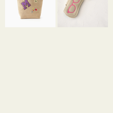
ッ
シ
ペ
シ
ン
ュ
M
ウ
ス
ス
エ
ト
ー
ラ
ド
ッ
プ
ツ
キ