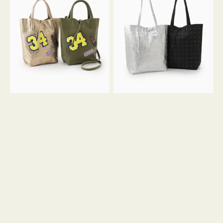
グ
グ
MILLELA
MILLELA
FIRENZE
FIRENZE
ワ
ス
ッ
タ
ペ
ッ
ン
ズ
34
ト
ミ
ー
ニ
ト
ト
ー
ト