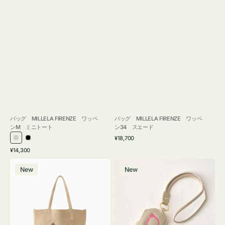
バッグ MILLELA FIRENZE ワッペ
バッグ MILLELA FIRENZE ワッペ
ンM ミニトート
ン34 スエード
通
¥18,700
シ
ブ
常
通
¥14,300
ル
ラ
価
常
バ
メ
格
バ
ッ
価
New
New
ッ
ガ
ー
ク
格
グ
ネ
MILLELA
ケ
FIRENZE
ー
ワ
ス