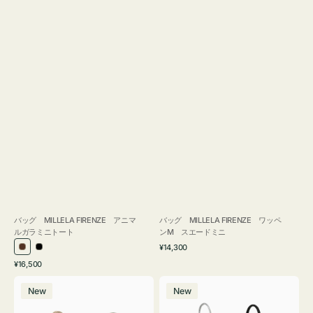
バッグ MILLELA FIRENZE アニマ
バッグ MILLELA FIRENZE ワッペ
ルガラミニトート
ンM スエードミニ
通
¥14,300
ブ
ブ
常
通
¥16,500
ラ
ラ
価
常
バ
バ
格
ウ
ッ
価
New
New
ッ
ッ
ン
ク
格