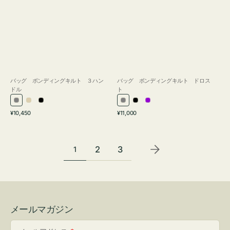
バッグ ボンディングキルト ３ハン
バッグ ボンディングキルト ドロス
ドル
ト
グ
ア
ブ
グ
ブ
パ
通
通
¥10,450
¥11,000
レ
イ
ラ
レ
ラ
ー
常
常
ー
ボ
ッ
ー
ッ
プ
価
価
リ
ク
ク
ル
格
格
2
3
1
ー
メールマガジン