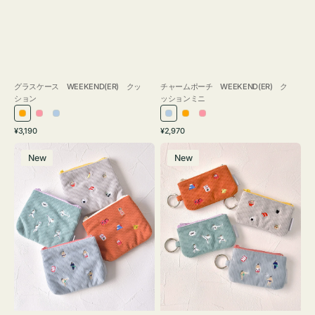
グラスケース WEEKEND(ER) クッ
チャームポーチ WEEKEND(ER) ク
ション
ッションミニ
オ
ピ
ラ
ラ
オ
ピ
通
通
¥3,190
¥2,970
レ
ン
イ
イ
レ
ン
常
常
ポ
ポ
ン
ク
ト
ト
ン
ク
価
価
New
New
ー
ー
ジ
ブ
ブ
ジ
格
格
チ
チ
ル
ル
ミ
ミ
ー
ー
ニ
ニ
ー
ー
ズ
ズ
ア
ア
イ
イ
コ
コ
ン
ン