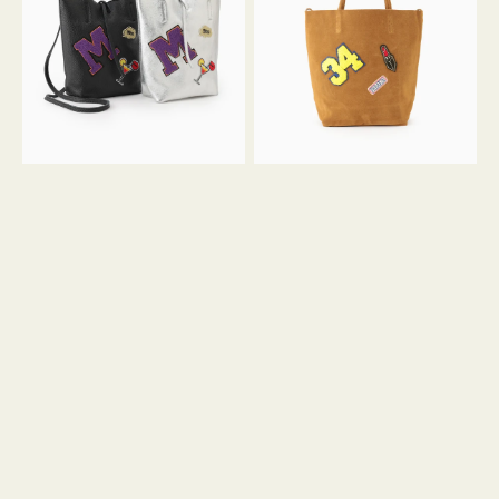
FIRENZE
FIRENZE
ワ
ワ
ッ
ッ
ペ
ペ
ン
ン
M
34
ミ
ス
ニ
エ
ト
ー
ー
ド
ト