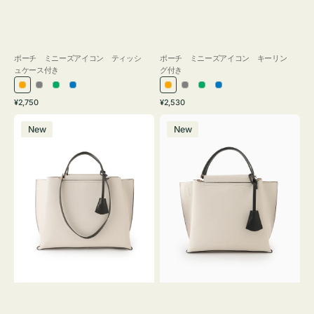
ポーチ ミニーズアイコン ティッシ
ポーチ ミニーズアイコン キーリン
ュケース付き
グ付き
オ
グ
グ
ブ
オ
グ
グ
ブ
通
通
¥2,750
¥2,530
レ
レ
リ
ル
レ
レ
リ
ル
常
常
バ
バ
ン
ー
ー
ー
ン
ー
ー
ー
価
価
New
New
ッ
ッ
ジ
ン
ジ
ン
格
格
グ
グ
バ
バ
イ
イ
カ
カ
ラ
ラ
ー
ー
オ
オ
フ
フ
ィ
ィ
ス
ス
ミ