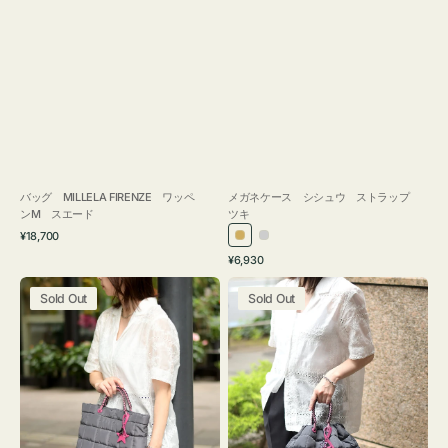
バッグ MILLELA FIRENZE ワッペ
メガネケース シシュウ ストラップ
ンM スエード
ツキ
通
¥18,700
ゴ
シ
常
通
¥6,930
ー
ル
価
常
バ
バ
格
ル
バ
価
Sold Out
Sold Out
ッ
ッ
ド
ー
格
グ
グ
ボ
ボ
ン
ン
デ
デ
ィ
ィ
ン
ン