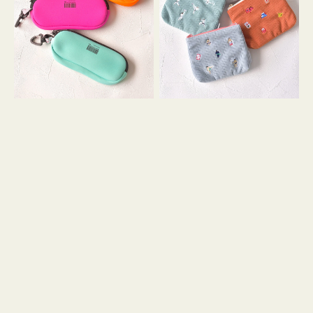
ス
ー
WEEKEND(ER)
ズ
ク
ア
ッ
イ
シ
コ
ョ
ン
ン
テ
ィ
ッ
シ
ュ
ケ
ー
ス
付
き