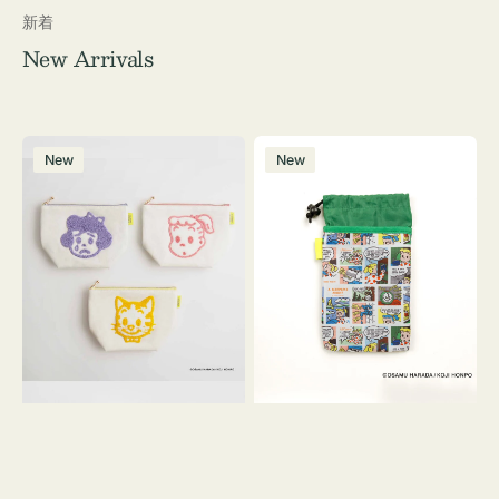
新着
New Arrivals
ポ
ボ
New
New
ー
ト
チ
ル
OSAMU
ケ
GOODS
ー
キ
ス
ャ
OSAMU
ン
GOODS
バ
COMIC
ス
サ
ガ
ラ