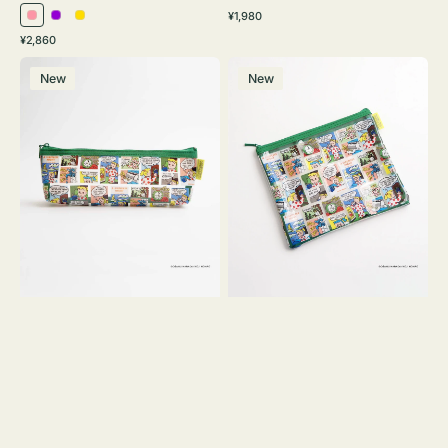
通
¥1,980
ピ
パ
イ
常
通
¥2,860
ン
ー
エ
価
常
ポ
ポ
格
ク
プ
ロ
価
New
New
ー
ー
ル
ー
格
チ
チ
ヨ
フ
コ
ラ
OSAMU
ッ
GOODS
ト
COMIC
OSAMU
GOODS
COMIC