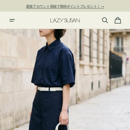
ン
新規アカウント登録で500ポイントプレゼント！ ⇁
ツ
に
進
カ
む
ー
ト