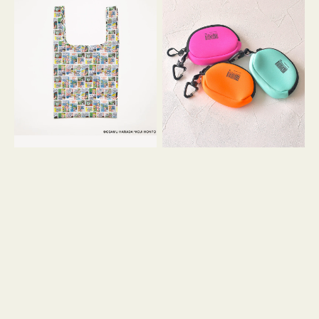
バ
ー
ッ
ム
グ
ポ
Ｓ
ー
OSAMU
チ
GOODS
WEEKEND(ER)
COMIC
ク
ッ
シ
ョ
ン
ミ
ニ