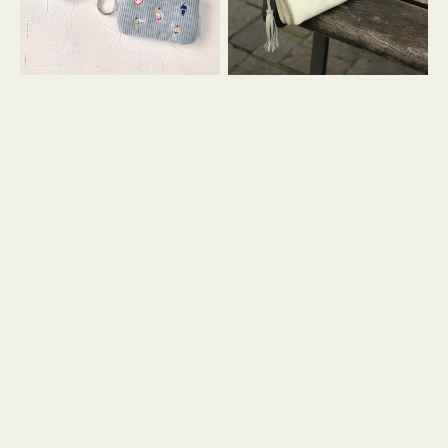
イ
セ
コ
ル
ン
シ
キ
ョ
ー
ル
リ
ダ
ン
ー
グ
付
き