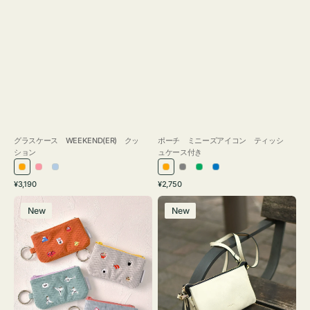
グラスケース WEEKEND(ER) クッ
ポーチ ミニーズアイコン ティッシ
ション
ュケース付き
オ
ピ
ラ
オ
グ
グ
ブ
通
通
¥3,190
¥2,750
レ
ン
イ
レ
レ
リ
ル
常
常
ポ
レ
ン
ク
ト
ン
ー
ー
ー
価
価
New
New
ー
ザ
ジ
ブ
ジ
ン
格
格
チ
ー
ル
ミ
バ
ー
ニ
ッ
ー
グ
ズ
タ
ア
ッ