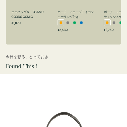
グ
ュ
付
ケ
エコバッグＳ OSAMU
ポーチ ミニーズアイコン
ポーチ ミニー
き
ー
GOODS COMIC
キーリング付き
ティッシュケー
通
ス
¥1,870
オ
グ
グ
ブ
オ
グ
グ
常
付
通
通
¥2,530
¥2,750
レ
レ
リ
ル
レ
レ
リ
価
常
常
き
格
ン
ー
ー
ー
ン
ー
ー
価
価
ジ
ン
ジ
ン
格
格
今日を彩る、とっておき
Found This !