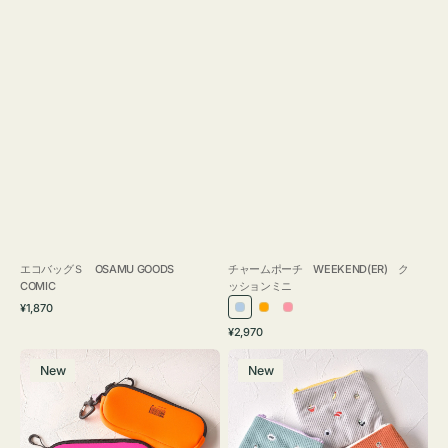
エコバッグＳ OSAMU GOODS
チャームポーチ WEEKEND(ER) ク
COMIC
ッションミニ
通
¥1,870
ラ
オ
ピ
常
通
¥2,970
イ
レ
ン
価
常
グ
ポ
格
ト
ン
ク
価
New
New
ラ
ー
ブ
ジ
格
ス
チ
ル
ケ
ミ
ー
ー
ニ