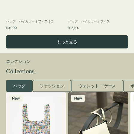
バッグ バイカラーオフィスミニ
バッグ バイカラーオフィス
通
通
¥9,900
¥12,100
常
常
価
価
もっと見る
格
格
コレクション
Collections
バッグ
ファッション
ウォレット ・ケース
ポ
エ
レ
New
New
コ
ザ
バ
ー
ッ
バ
グ
ッ
Ｓ
グ