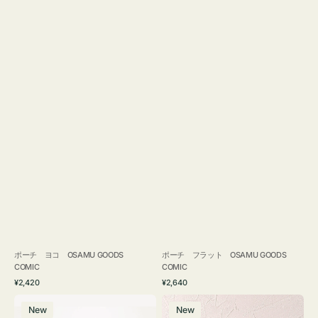
ポーチ ヨコ OSAMU GOODS
ポーチ フラット OSAMU GOODS
COMIC
COMIC
通
通
¥2,420
¥2,640
常
常
エ
チ
価
価
New
New
コ
ャ
格
格