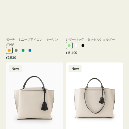
ポーチ ミニーズアイコン キーリン
レザーバッグ タッセルショルダー
グ付き
ラ
ホ
ブ
通
オ
グ
グ
ブ
¥15,400
イ
ワ
ラ
通
常
¥2,530
レ
レ
リ
ル
ト
イ
ッ
常
価
バ
バ
ン
ー
ー
ー
グ
ト
ク
価
格
New
New
ッ
ッ
ジ
ン
格
リ
グ
グ
ー
バ
バ
ン
イ
イ
カ
カ
ラ
ラ
ー
ー
オ
オ
フ
フ
ィ
ィ