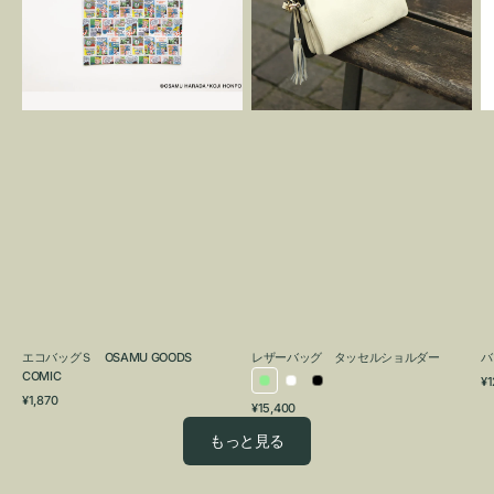
OSAMU
タ
GOODS
ッ
COMIC
セ
ル
シ
ョ
ル
ダ
ー
エコバッグＳ OSAMU GOODS
レザーバッグ タッセルショルダー
バ
COMIC
通
¥1
ラ
ホ
ブ
通
常
¥1,870
通
¥15,400
イ
ワ
ラ
常
価
常
価
格
ト
イ
ッ
もっと見る
価
格
グ
ト
ク
格
リ