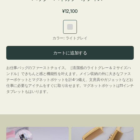
通
¥12,100
常
価
ラ
格
イ
カラー:
ライトグレイ
ト
グ
カートに追加する
レ
イ
お仕事バッグのファーストチョイス。［清潔感のライトグレー＆２サイズハ
ンドル］できちんと感と機能性を叶えます。メイン収納の外に大きなファス
ナーポケットとマグネットポケットを計4つ備え、文房具やガジェットなどお
仕事に必要なアイテムをすぐに取り出せます。マグネットポケットは11インチ
タブレットもはいります。