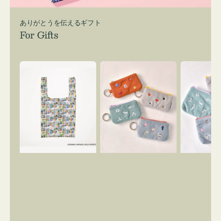
ありがとうを伝えるギフト
For Gifts
エ
ポ
ポ
コ
ー
ー
バ
チ
チ
ッ
ミ
ミ
グ
ニ
ニ
Ｓ
ー
ー
OSAMU
ズ
ズ
GOODS
ア
ア
COMIC
イ
イ
コ
コ
ン
ン
キ
テ
ー
ィ
リ
ッ
ン
シ