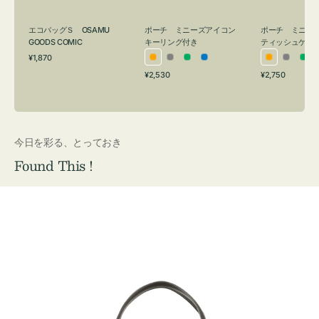
グ
ュ
付
ケ
エコバッグＳ OSAMU
ポーチ ミニーズアイコン
ポーチ ミニー
き
ー
GOODS COMIC
キーリング付き
ティッシュケー
通
ス
¥1,870
オ
グ
グ
ブ
オ
グ
グ
常
付
通
通
¥2,530
¥2,750
レ
レ
リ
ル
レ
レ
リ
価
常
常
き
格
ン
ー
ー
ー
ン
ー
ー
価
価
ジ
ン
ジ
ン
格
格
今日を彩る、とっておき
Found This !