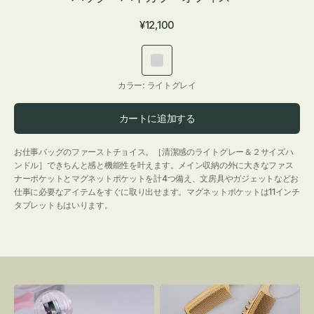
通
¥12,100
常
価
ラ
格
イ
カラー:
ライトグレイ
ト
グ
カートに追加する
レ
イ
お仕事バッグのファーストチョイス。［清潔感のライトグレー＆２サイズハ
ンドル］できちんと感と機能性を叶えます。メイン収納の外に大きなファス
ナーポケットとマグネットポケットを計4つ備え、文房具やガジェットなどお
仕事に必要なアイテムをすぐに取り出せます。マグネットポケットは11インチ
タブレットもはいります。