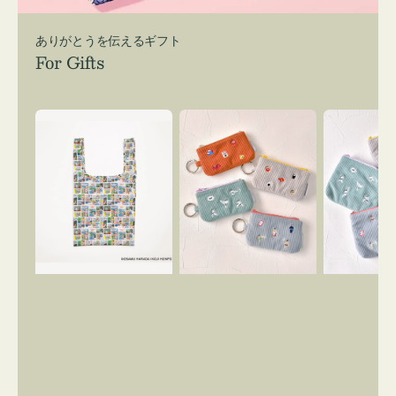
ありがとうを伝えるギフト
For Gifts
エ
ポ
ポ
コ
ー
ー
バ
チ
チ
ッ
ミ
ミ
グ
ニ
ニ
Ｓ
ー
ー
OSAMU
ズ
ズ
GOODS
ア
ア
COMIC
イ
イ
コ
コ
ン
ン
キ
テ
ー
ィ
リ
ッ
ン
シ