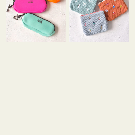
ス
ー
WEEKEND(ER)
ズ
ク
ア
ッ
イ
シ
コ
ョ
ン
ン
テ
ィ
ッ
シ
ュ
ケ
ー
ス
付
き