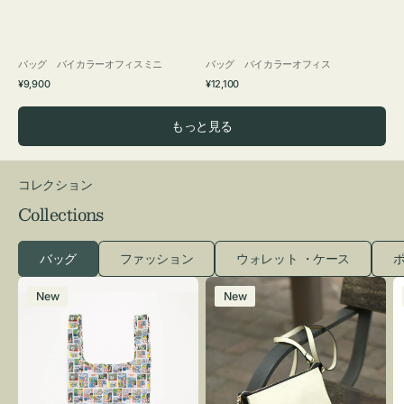
バッグ バイカラーオフィスミニ
バッグ バイカラーオフィス
通
通
¥9,900
¥12,100
常
常
価
価
もっと見る
格
格
コレクション
Collections
バッグ
ファッション
ウォレット ・ケース
ポ
エ
レ
New
New
コ
ザ
バ
ー
ッ
バ
グ
ッ
Ｓ
グ