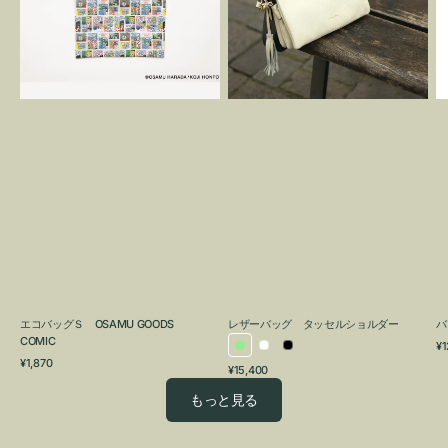
OSAMU
タ
GOODS
ッ
COMIC
セ
ル
シ
ョ
ル
ダ
ー
エコバッグＳ OSAMU GOODS
レザーバッグ タッセルショルダー
バ
COMIC
通
¥1
ラ
ホ
ブ
通
常
¥1,870
通
¥15,400
イ
ワ
ラ
常
価
常
価
格
ト
イ
ッ
もっと見る
価
格
グ
ト
ク
格
リ