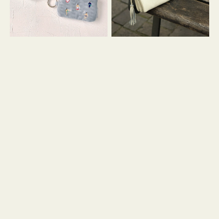
イ
セ
コ
ル
ン
シ
キ
ョ
ー
ル
リ
ダ
ン
ー
グ
付
き