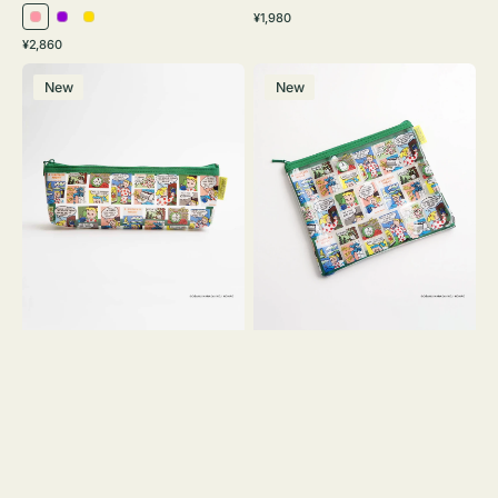
通
¥1,980
ピ
パ
イ
常
通
¥2,860
ン
ー
エ
価
常
ポ
ポ
格
ク
プ
ロ
価
New
New
ー
ー
ル
ー
格
チ
チ
ヨ
フ
コ
ラ
OSAMU
ッ
GOODS
ト
COMIC
OSAMU
GOODS
COMIC