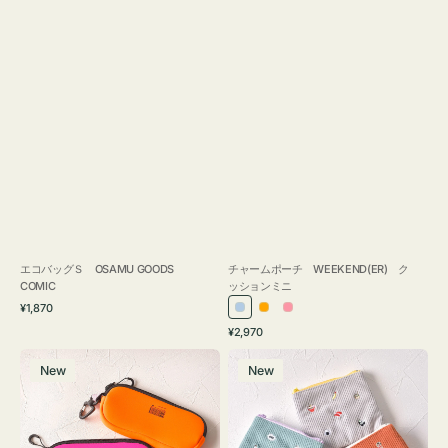
エコバッグＳ OSAMU GOODS
チャームポーチ WEEKEND(ER) ク
COMIC
ッションミニ
通
¥1,870
ラ
オ
ピ
常
通
¥2,970
イ
レ
ン
価
常
グ
ポ
格
ト
ン
ク
価
New
New
ラ
ー
ブ
ジ
格
ス
チ
ル
ケ
ミ
ー
ー
ニ