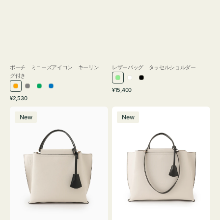
ポーチ ミニーズアイコン キーリン
レザーバッグ タッセルショルダー
グ付き
ラ
ホ
ブ
通
オ
グ
グ
ブ
¥15,400
イ
ワ
ラ
通
常
¥2,530
レ
レ
リ
ル
ト
イ
ッ
常
価
バ
バ
ン
ー
ー
ー
グ
ト
ク
価
格
New
New
ッ
ッ
ジ
ン
格
リ
グ
グ
ー
バ
バ
ン
イ
イ
カ
カ
ラ
ラ
ー
ー
オ
オ
フ
フ
ィ
ィ