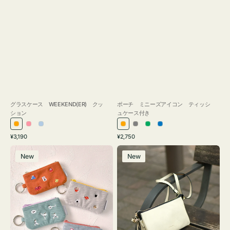
グラスケース WEEKEND(ER) クッ
ポーチ ミニーズアイコン ティッシ
ション
ュケース付き
オ
ピ
ラ
オ
グ
グ
ブ
通
通
¥3,190
¥2,750
レ
ン
イ
レ
レ
リ
ル
常
常
ポ
レ
ン
ク
ト
ン
ー
ー
ー
価
価
New
New
ー
ザ
ジ
ブ
ジ
ン
格
格
チ
ー
ル
ミ
バ
ー
ニ
ッ
ー
グ
ズ
タ
ア
ッ