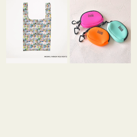
バ
ー
ッ
ム
グ
ポ
Ｓ
ー
OSAMU
チ
GOODS
WEEKEND(ER)
COMIC
ク
ッ
シ
ョ
ン
ミ
ニ