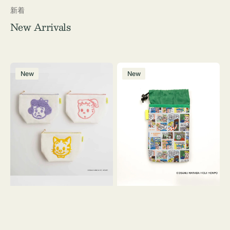
新着
New Arrivals
ポ
ボ
New
New
ー
ト
チ
ル
OSAMU
ケ
GOODS
ー
キ
ス
ャ
OSAMU
ン
GOODS
バ
COMIC
ス
サ
ガ
ラ