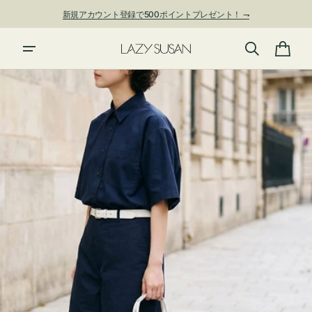
ン
新規アカウント登録で500ポイントプレゼント！ ⇁
ツ
に
進
カ
む
ー
ト