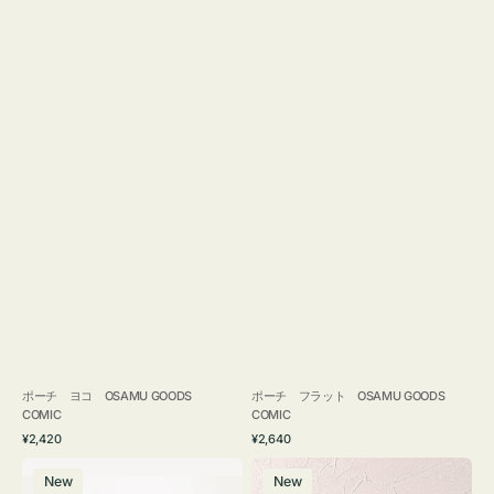
ポーチ ヨコ OSAMU GOODS
ポーチ フラット OSAMU GOODS
COMIC
COMIC
通
通
¥2,420
¥2,640
常
常
エ
チ
価
価
New
New
コ
ャ
格
格