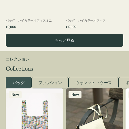
バッグ バイカラーオフィスミニ
バッグ バイカラーオフィス
通
通
¥9,900
¥12,100
常
常
価
価
もっと見る
格
格
コレクション
Collections
バッグ
ファッション
ウォレット ・ケース
ポ
エ
レ
New
New
コ
ザ
バ
ー
ッ
バ
グ
ッ
Ｓ
グ