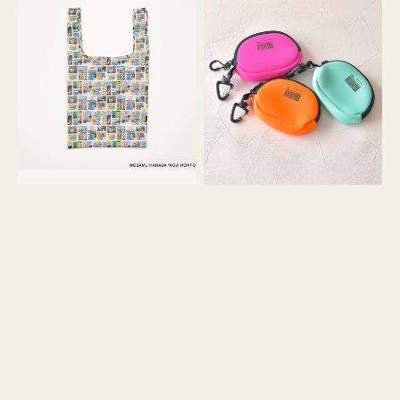
バ
ー
ッ
ム
グ
ポ
Ｓ
ー
OSAMU
チ
GOODS
WEEKEND(ER)
COMIC
ク
ッ
シ
ョ
ン
ミ
ニ