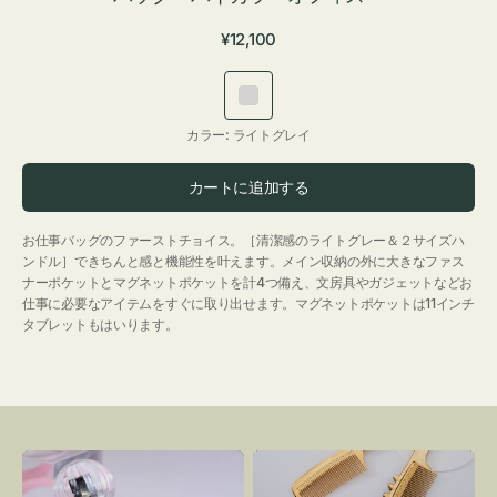
通
¥12,100
常
価
ラ
格
イ
カラー:
ライトグレイ
ト
グ
カートに追加する
レ
イ
お仕事バッグのファーストチョイス。［清潔感のライトグレー＆２サイズハ
ンドル］できちんと感と機能性を叶えます。メイン収納の外に大きなファス
ナーポケットとマグネットポケットを計4つ備え、文房具やガジェットなどお
仕事に必要なアイテムをすぐに取り出せます。マグネットポケットは11インチ
タブレットもはいります。