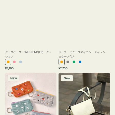
グラスケース WEEKEND(ER) クッ
ポーチ ミニーズアイコン ティッシ
ション
ュケース付き
オ
ピ
ラ
オ
グ
グ
ブ
通
通
¥3,190
¥2,750
レ
ン
イ
レ
レ
リ
ル
常
常
ポ
レ
ン
ク
ト
ン
ー
ー
ー
価
価
New
New
ー
ザ
ジ
ブ
ジ
ン
格
格
チ
ー
ル
ミ
バ
ー
ニ
ッ
ー
グ
ズ
タ
ア
ッ