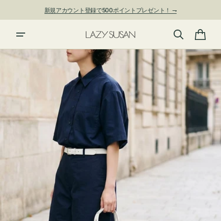
ン
新規アカウント登録で500ポイントプレゼント！ ⇁
ツ
に
進
カ
む
ー
ト