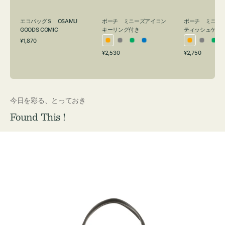
グ
ュ
付
ケ
エコバッグＳ OSAMU
ポーチ ミニーズアイコン
ポーチ ミニー
き
ー
GOODS COMIC
キーリング付き
ティッシュケー
通
ス
¥1,870
オ
グ
グ
ブ
オ
グ
グ
常
付
通
通
¥2,530
¥2,750
レ
レ
リ
ル
レ
レ
リ
価
常
常
き
格
ン
ー
ー
ー
ン
ー
ー
価
価
ジ
ン
ジ
ン
格
格
今日を彩る、とっておき
Found This !