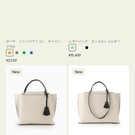
ポーチ ミニーズアイコン キーリン
レザーバッグ タッセルショルダー
グ付き
ラ
ホ
ブ
通
オ
グ
グ
ブ
¥15,400
イ
ワ
ラ
通
常
¥2,530
レ
レ
リ
ル
ト
イ
ッ
常
価
バ
バ
ン
ー
ー
ー
グ
ト
ク
価
格
New
New
ッ
ッ
ジ
ン
格
リ
グ
グ
ー
バ
バ
ン
イ
イ
カ
カ
ラ
ラ
ー
ー
オ
オ
フ
フ
ィ
ィ