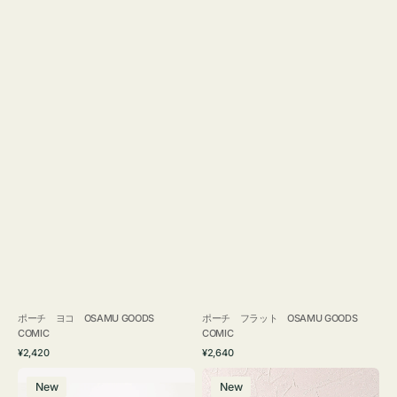
ポーチ ヨコ OSAMU GOODS
ポーチ フラット OSAMU GOODS
COMIC
COMIC
通
通
¥2,420
¥2,640
常
常
エ
チ
価
価
New
New
コ
ャ
格
格