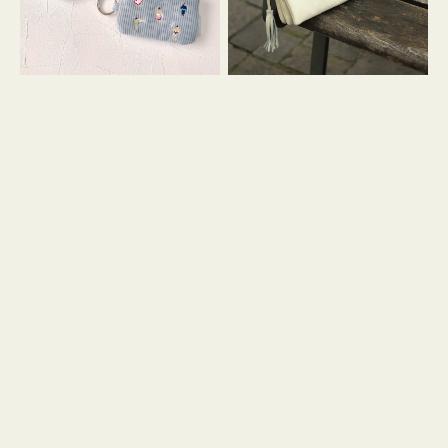
イ
セ
コ
ル
ン
シ
キ
ョ
ー
ル
リ
ダ
ン
ー
グ
付
き