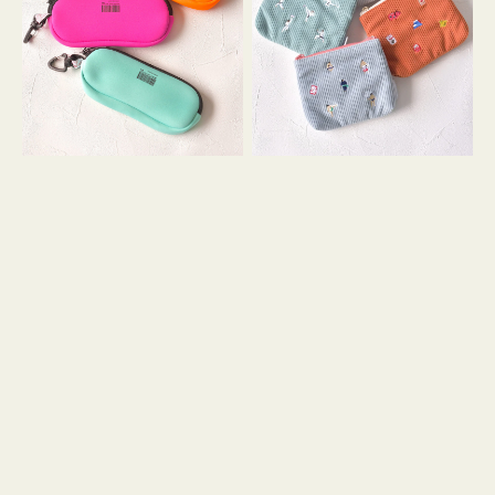
ス
ー
WEEKEND(ER)
ズ
ク
ア
ッ
イ
シ
コ
ョ
ン
ン
テ
ィ
ッ
シ
ュ
ケ
ー
ス
付
き