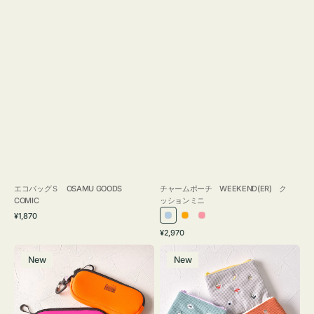
エコバッグＳ OSAMU GOODS
チャームポーチ WEEKEND(ER) ク
COMIC
ッションミニ
通
¥1,870
ラ
オ
ピ
常
通
¥2,970
イ
レ
ン
価
常
グ
ポ
格
ト
ン
ク
価
New
New
ラ
ー
ブ
ジ
格
ス
チ
ル
ケ
ミ
ー
ー
ニ