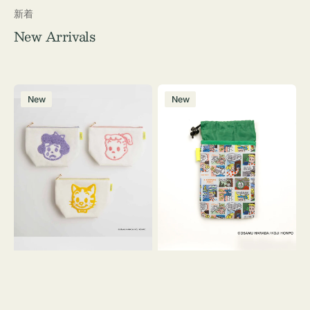
新着
New Arrivals
ポ
ボ
New
New
ー
ト
チ
ル
OSAMU
ケ
GOODS
ー
キ
ス
ャ
OSAMU
ン
GOODS
バ
COMIC
ス
サ
ガ
ラ