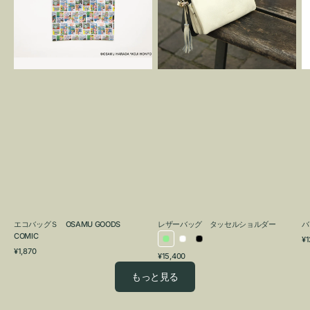
OSAMU
タ
GOODS
ッ
COMIC
セ
ル
シ
ョ
ル
ダ
ー
エコバッグＳ OSAMU GOODS
レザーバッグ タッセルショルダー
バ
COMIC
通
¥1
ラ
ホ
ブ
通
常
¥1,870
通
¥15,400
イ
ワ
ラ
常
価
常
価
格
ト
イ
ッ
もっと見る
価
格
グ
ト
ク
格
リ