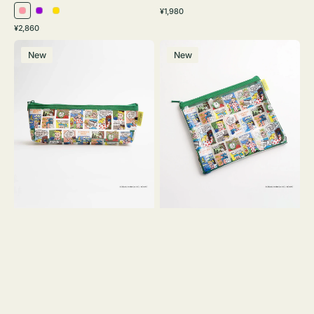
通
¥1,980
ピ
パ
イ
常
通
¥2,860
ン
ー
エ
価
常
ポ
ポ
格
ク
プ
ロ
価
New
New
ー
ー
ル
ー
格
チ
チ
ヨ
フ
コ
ラ
OSAMU
ッ
GOODS
ト
COMIC
OSAMU
GOODS
COMIC