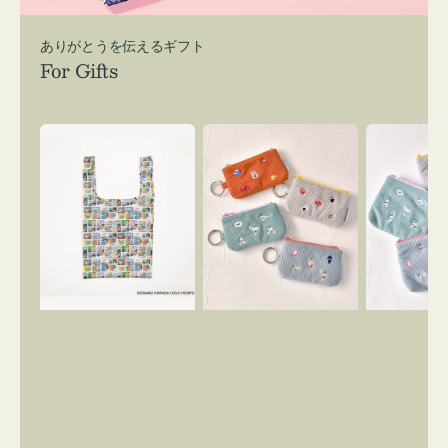
ありがとうを伝えるギフト
For Gifts
エ
ポ
ポ
コ
ー
ー
バ
チ
チ
ッ
ミ
ミ
グ
ニ
ニ
Ｓ
ー
ー
OSAMU
ズ
ズ
GOODS
ア
ア
COMIC
イ
イ
コ
コ
ン
ン
キ
テ
ー
ィ
リ
ッ
ン
シ