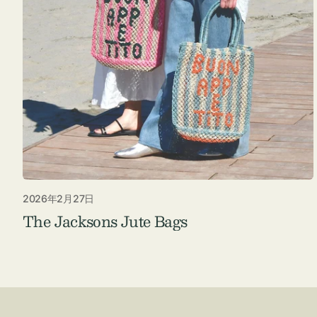
チケース他
ボ
ス
コスメ
ト
リ
ジュエリーボッ
メ
エ
クス ・ケース
ラ
ブ
インテリア
傘
ハ
ク
2026年2月27日
The Jacksons Jute Bags