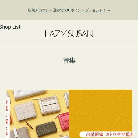
新規アカウント登録で500ポイントプレゼント！ ⇁
Shop List
ックレス
特集
アス・イヤー
フ
ートバッグ
ング
ョルダーバッ
ッグチャー
レスレット・
・キーホルダ
ングル
マートフォン
ローチ
シェット
エア
ンドバッグ
子・ファン