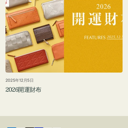
ストンバッグ
トール・ハッ
・グローブ
ュック
ガネ・サング
コバッグ・サ
ス・ルーペ
バッグ
ンカチ・ソッ
ス
2025年12月5日
2026開運財布