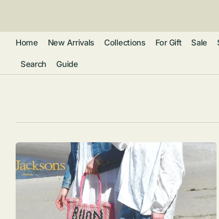
ン
ツ
に
進
Home
New Arrivals
Collections
For Gift
Sale
む
Search
Guide
フレグランス
アクセサリー
ネ
リストウォッチ
ピ
カ
バッグ
ト
リ
ファッション
シ
バ
ブ
グ
ム
ウォレット・革
バ
ー
小物
ス
ブ
ポ
ウ
ポーチ ・ メガ
ネケース・マル
ハ
扇