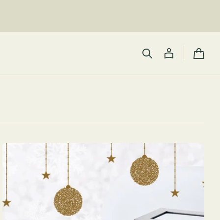
カ
ー
ト