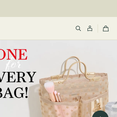
カ
ー
ト