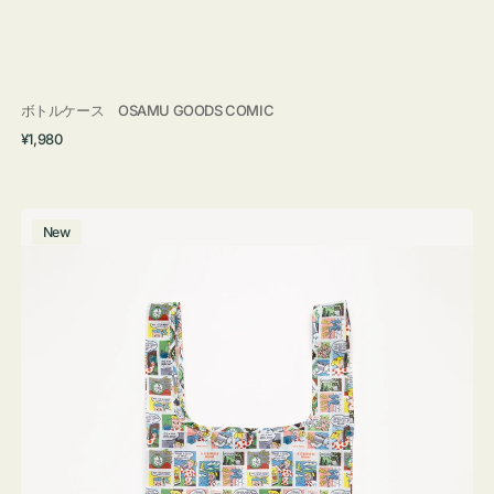
ボトルケース OSAMU GOODS COMIC
通
¥1,980
常
価
格
エ
New
コ
バ
ッ
グ
Ｓ
OSAMU
GOODS
COMIC