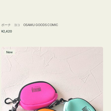
ポーチ ヨコ OSAMU GOODS COMIC
通
¥2,420
常
価
格
チ
New
ャ
ー
ム
ポ
ー
チ
WEEKEND(ER)
ク
ッ
シ