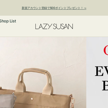
新規アカウント登録で500ポイントプレゼント！ ⇁
Shop List
ックレス
アス・イヤー
フ
ートバッグ
ング
ョルダーバッ
ッグチャー
レスレット・
・キーホルダ
ングル
マートフォン
ローチ
シェット
エア
ンドバッグ
子・ファン