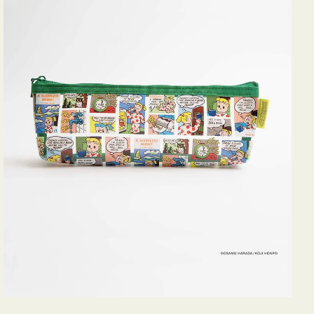
ヨ
コ
OSAMU
GOODS
COMIC