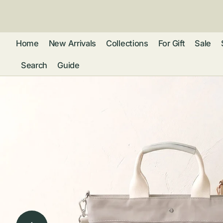
ン
ツ
に
進
Home
New Arrivals
Collections
For Gift
Sale
む
Search
Guide
フレグランス
アクセサリー
ネ
リストウォッチ
ピ
カ
バッグ
ト
リ
ファッション
シ
バ
ブ
グ
ム
ウォレット・革
バ
ー
小物
ス
ブ
ポ
ウ
ポーチ ・ メガ
ネケース・マル
ハ
扇