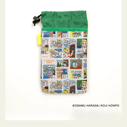
ケ
ー
ス
OSAMU
GOODS
COMIC