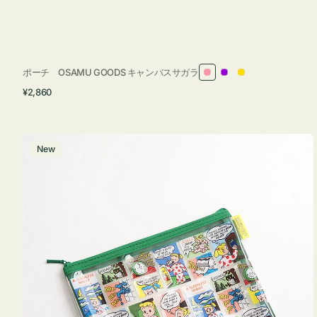
ポーチ OSAMU GOODS キャンバスサガラ
ピ
パ
イ
通
¥2,860
ン
ー
エ
常
ク
プ
ロ
価
ル
ー
格
ポ
New
ー
チ
フ
ラ
ッ
ト
OSAMU
GOODS
COMIC