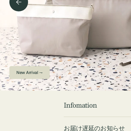
チケース他
ボ
ス
コスメ
ト
リ
ジュエリーボッ
メ
エ
クス ・ケース
ラ
ブ
インテリア
傘
ハ
ク
Check ⇁
Infomation
お届け遅延のお知らせ