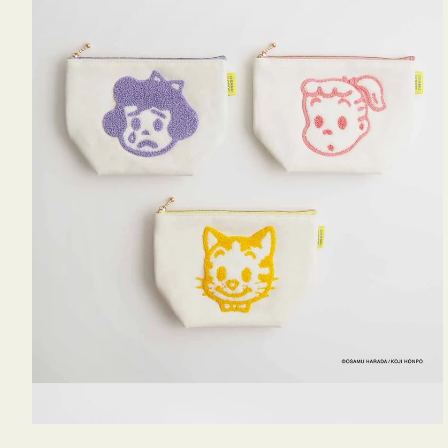
OSAMU
GOODS
キ
ャ
ン
バ
ス
サ
ガ
ラ